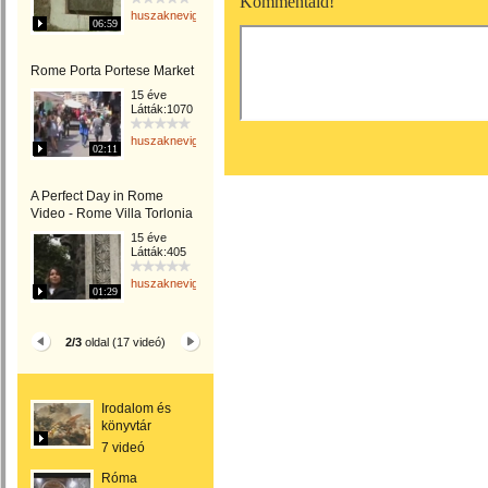
Kommentáld!
huszaknevighgabriella
06:59
Rome Porta Portese Market
15 éve
Látták:1070
huszaknevighgabriella
02:11
A Perfect Day in Rome
Video - Rome Villa Torlonia
15 éve
Látták:405
huszaknevighgabriella
01:29
2/3
oldal (17 videó)
Irodalom és
könyvtár
7 videó
Róma