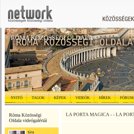
RÓMA KÖZÖSSÉGI OLDALA
NYITÓ
TAGOK
KÉPEK
VIDEÓK
HÍREK
FÓRUM
LA PORTA MAGICA - - LA PORT
Róma Közösségi
Oldala videógalériái
túra