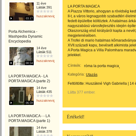
11 éve
LA PORTA MAGICA
Látták:391
A Piazza Vittorio, ahogyan a rövidség ke
II-t, a város legnagyobb szabadtéri élelmi
huszaknevighgabriella
03:17
fedett épületbe költöztek. A hatalmas árk
nagyszabású városfejlesztés idején építet
Olaszország első királyáról kapta a nev
Porta Alchemica -
megjelenésében.
Mashpedia Dynamic
A Trofei di mario hatalmas kőmaradványa 
Encyclopedia
XVII.századi kapu, bevésett alkimista jele
14 éve
A Porta Magica a Villa Palomhara maradván
Látták:511
jelekkel.
huszaknevighgabriella
00:54
Címkék:
róma la porta magica
Kategória:
Utazás
LA PORTA MAGICA - LA
PORTA MAGICA (parte 2)
Feltöltötte:
Huszákné Vigh Gabriella
|
14 
14 éve
Látták:435
Látta 377 ember.
huszaknevighgabriella
06:59
LA PORTA MAGICA - - LA
Értékeld!
PORTA MAGICA (parte 1)
14 éve
Látták:378