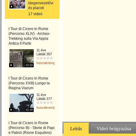
idegenvezetővel
és piacok
17 videó
I Tour di Cicero in Rome
(Percorso XLIV) - Archeo-
Trekking sulla Via Appia
Antica II Parte
11 éve
Látták:357
huszaknevighgabriella
03:09
I Tour di Cicero in Rome
(Percorso XXIII) Lungo la
Regina Viarum
11 éve
Látták:377
huszaknevighgabriella
02:49
I Tour di Cicero in Rome
(Percorso III) - Storie di Papi
Leírás
Videó beágyazása
e Patrizi (Rione Esquilino)