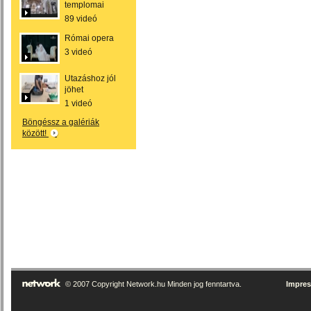
templomai
89 videó
Római opera
3 videó
Utazáshoz jól
jöhet
1 videó
Böngéssz a galériák
között!
© 2007 Copyright Network.hu Minden jog fenntartva.
Impre