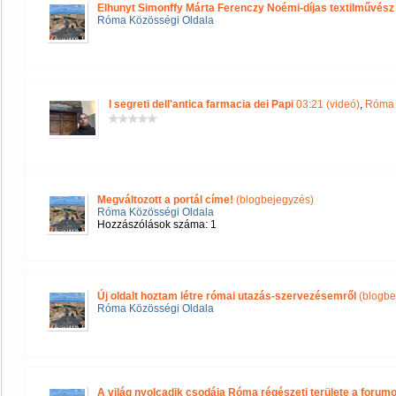
Elhunyt Simonffy Márta Ferenczy Noémi-díjas textilművész
Róma Közösségi Oldala
I segreti dell'antica farmacia dei Papi
03:21 (videó)
,
Róma 
Megváltozott a portál címe!
(blogbejegyzés)
Róma Közösségi Oldala
Hozzászólások száma: 1
Új oldalt hoztam létre római utazás-szervezésemről
(blogbe
Róma Közösségi Oldala
A világ nyolcadik csodája Róma régészeti területe a forum