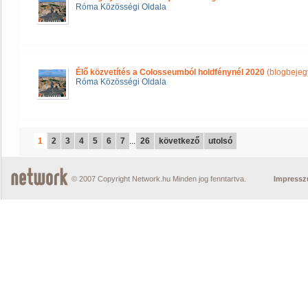
Róma Közösségi Oldala
Élő közvetítés a Colosseumból holdfénynél 2020
(blogbejeg
Róma Közösségi Oldala
1
2
3
4
5
6
7
...
26
következő
utolsó
© 2007 Copyright Network.hu Minden jog fenntartva.
Impress