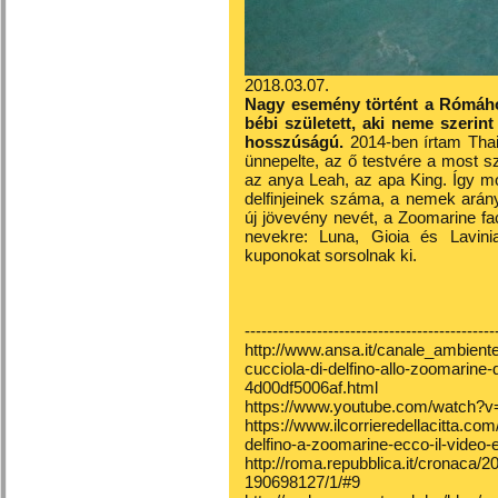
2018.03.07.
Nagy esemény történt a Rómához
bébi született, aki neme szerint
hosszúságú.
2014-ben írtam Thai 
ünnepelte, az ő testvére a most sz
az anya Leah, az apa King. Így m
delfinjeinek száma, a nemek aránya
új jövevény nevét, a Zoomarine fa
nevekre: Luna, Gioia és Lavini
kuponokat sorsolnak ki.
---------------------------------------------
http://www.ansa.it/canale_ambiente
cucciola-di-delfino-allo-zoomarine
4d00df5006af.html
https://www.youtube.com/watch
https://www.ilcorrieredellacitta.co
delfino-a-zoomarine-ecco-il-video-e
http://roma.repubblica.it/cronaca
190698127/1/#9