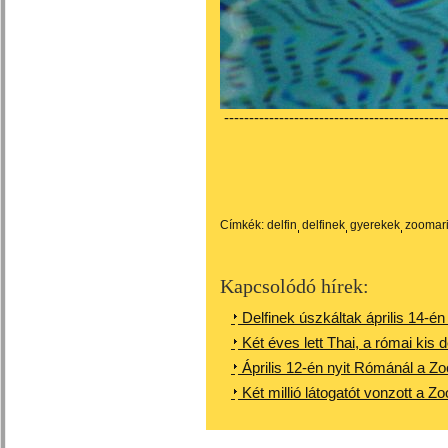
---------------------------------------------
Címkék:
delfin
delfinek
gyerekek
zoomar
Kapcsolódó hírek:
Delfinek úszkáltak április 14-én
Két éves lett Thai, a római kis d
Április 12-én nyit Rómánál a Z
Két millió látogatót vonzott a 