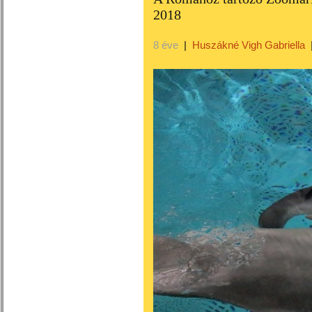
2018
8 éve
|
Huszákné Vigh Gabriella