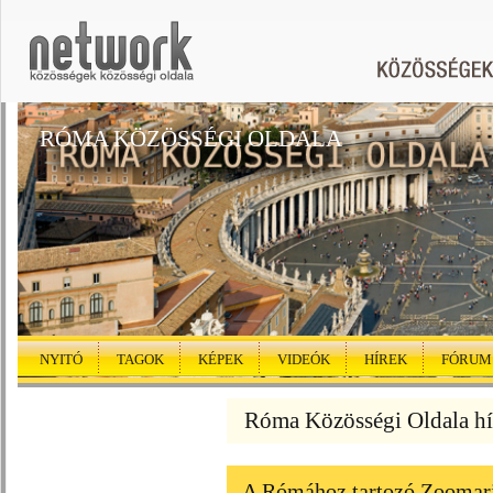
RÓMA KÖZÖSSÉGI OLDALA
NYITÓ
TAGOK
KÉPEK
VIDEÓK
HÍREK
FÓRUM
Róma Közösségi Oldala hí
A Rómához tartozó Zoomarin