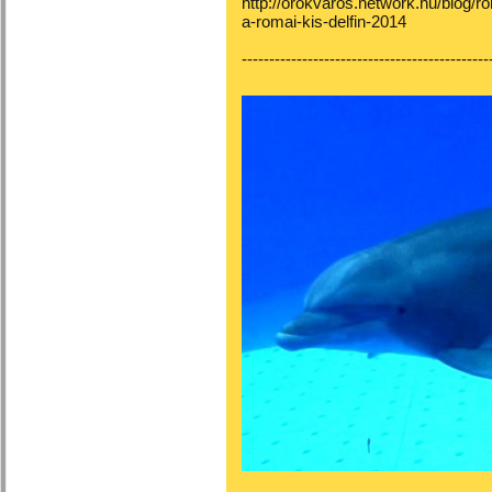
http://orokvaros.network.hu/blog/ro
a-romai-kis-delfin-2014
---------------------------------------------