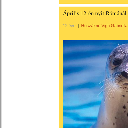
Április 12-én nyit Rómánál
12 éve
|
Huszákné Vigh Gabriella