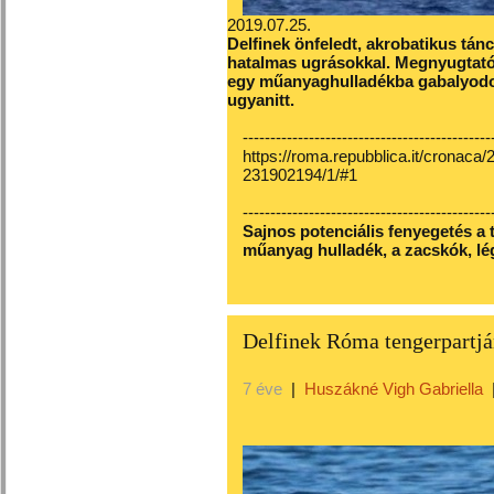
2019.07.25.
Delfinek önfeledt, akrobatikus tán
hatalmas ugrásokkal. Megnyugtató 
egy műanyaghulladékba gabalyodott
ugyanitt.
---------------------------------------------
https://roma.repubblica.it/cronaca/
231902194/1/#1
---------------------------------------------
Sajnos potenciális fenyegetés a 
műanyag hulladék, a zacskók, lé
Delfinek Róma tengerpartjá
7 éve
|
Huszákné Vigh Gabriella