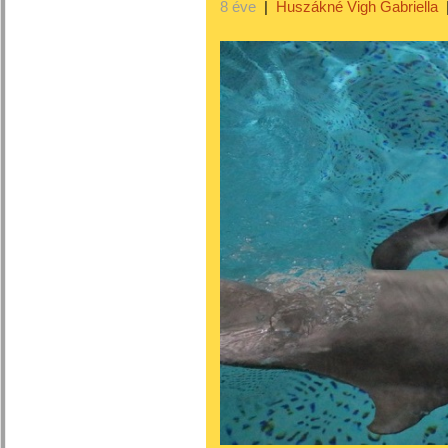
8 éve
|
Huszákné Vigh Gabriella