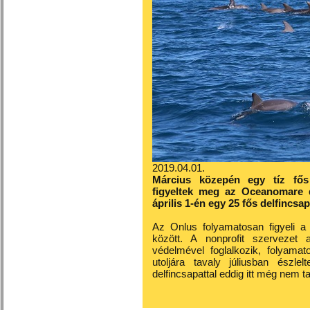
2019.04.01.
Március közepén egy tíz fős 
figyeltek meg az Oceanomare d
április 1-én egy 25 fős delfincsap
Az Onlus folyamatosan figyeli a 
között. A nonprofit szervezet 
védelmével foglalkozik, folyamat
utoljára tavaly júliusban észle
delfincsapattal eddig itt még nem ta