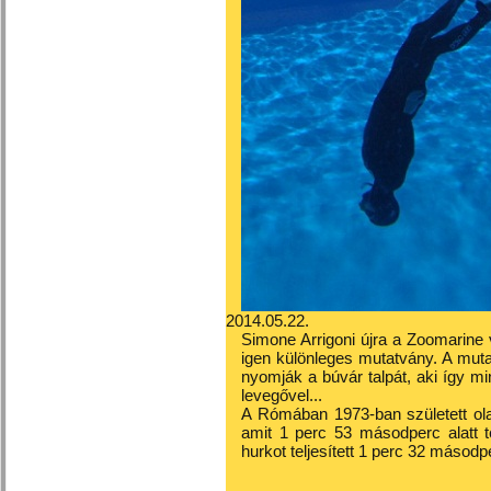
2014.05.22.
Simone Arrigoni újra a Zoomarine
igen különleges mutatvány. A mutat
nyomják a búvár talpát, aki így min
levegővel...
A Rómában 1973-ban született ola
amit 1 perc 53 másodperc alatt t
hurkot teljesített 1 perc 32 másodp