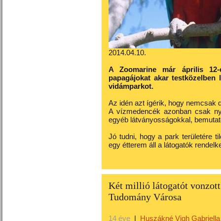
2014.04.10.
A Zoomarine már április 12-én
papagájokat akar testközelben l
vidámparkot.
Az idén azt ígérik, hogy nemcsak d
A vízmedencék azonban csak nyá
egyéb látványosságokkal, bemutatók
Jó tudni, hogy a park területére ti
egy étterem áll a látogatók rendelk
Két millió látogatót vonzot
Tudomány Városa
14 éve
|
Huszákné Vigh Gabriella