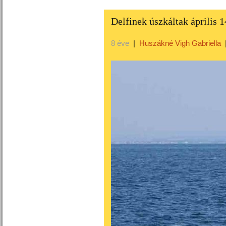
Delfinek úszkáltak április 
8 éve
|
Huszákné Vigh Gabriella