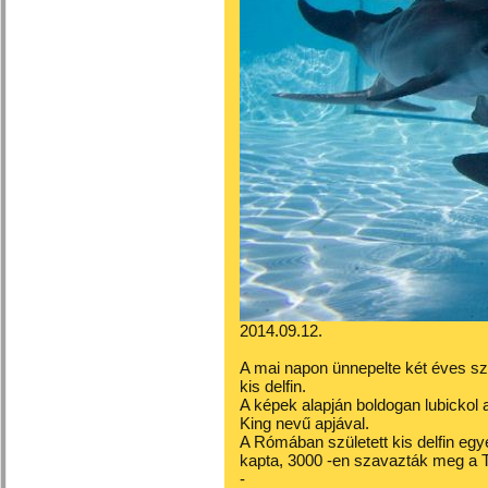
2014.09.12.
A mai napon ünnepelte két éves sz
kis delfin.
A képek alapján boldogan lubickol
King nevű apjával.
A Rómában született kis delfin egy
kapta, 3000 -en szavazták meg a 
-