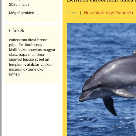
2026. május
7 éve
|
Huszákné Vigh Gabriella
Még régebbiek
Címkék
colosseum
divat
ferenc
pápa
film
karácsony
kiállítás
koronavírus
magyar
olasz
pápa
rma
róma
spanyol lépcső
street art
vatikán
templom
vatikáni
múzeumok
zene
ókor
ünnep