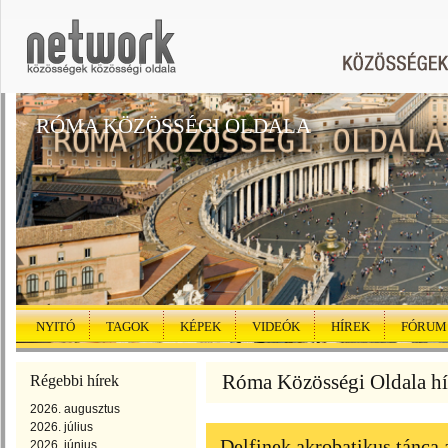
RÓMA KÖZÖSSÉGI OLDALA
NYITÓ
TAGOK
KÉPEK
VIDEÓK
HÍREK
FÓRUM
Róma Közösségi Oldala hír
Régebbi hírek
2026. augusztus
2026. július
Delfinek akrobatikus tánca 
2026. június