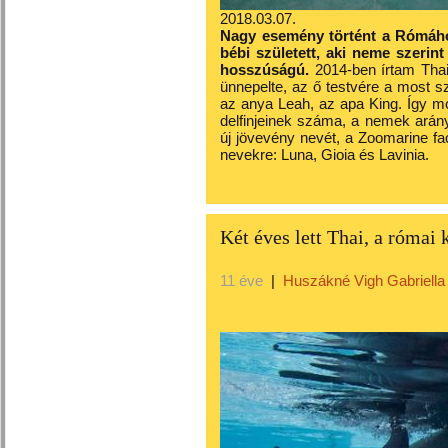
2018.03.07.
Nagy esemény történt a Rómához
bébi született, aki neme szerint
hosszúságú.
2014-ben írtam Thai 
ünnepelte, az ő testvére a most sz
az anya Leah, az apa King. Így m
delfinjeinek száma, a nemek aránya
új jövevény nevét, a Zoomarine fa
nevekre: Luna, Gioia és Lavinia.
Két éves lett Thai, a római 
11 éve
|
Huszákné Vigh Gabriella