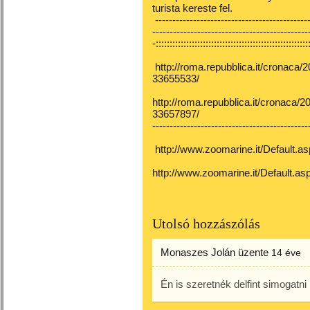
turista kereste fel.
---------------------------------------------
---------------------------------------------
-:::::::::::::::::::::::::::::::::::::::::::::::::::::::
http://roma.repubblica.it/cronaca
33655533/
http://roma.repubblica.it/cronaca/
33657897/
---------------------------------------------
http://www.zoomarine.it/Default.a
http://www.zoomarine.it/Default.
Utolsó hozzászólás
Monaszes Jolán
üzente
14 éve
Én is szeretnék delfint simogatni