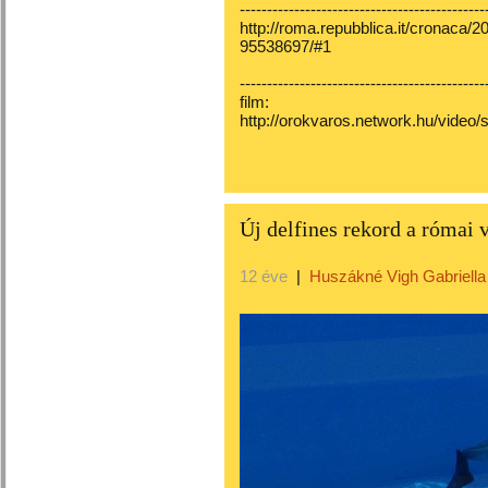
---------------------------------------------
http://roma.repubblica.it/cronaca/
95538697/#1
---------------------------------------------
film:
http://orokvaros.network.hu/video
Új delfines rekord a római 
12 éve
|
Huszákné Vigh Gabriella