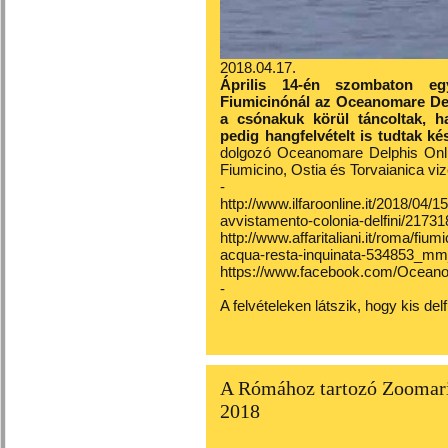
2018.04.17.
Április 14-én szombaton eg
Fiumicinónál az Oceanomare Del
a csónakuk körül táncoltak, h
pedig hangfelvételt is tudtak ké
dolgozó Oceanomare Delphis Onl
Fiumicino, Ostia és Torvaianica viz
-
http://www.ilfaroonline.it/2018/04/1
avvistamento-colonia-delfini/21731
http://www.affaritaliani.it/roma/fium
acqua-resta-inquinata-534853_
https://www.facebook.com/Ocean
-
A felvételeken látszik, hogy kis de
A Rómához tartozó Zoomarin
2018