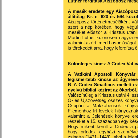
Luther fordítása Aiszóposz mesé
A mesék eredete egy Aiszóposz 
állítólag Kr. e. 620 és 564 köz
Aiszóposz történetmesélőként vál
szert a nép körében, hogy végül 
meséket először a Krisztus utáni
Martin Luther különösen nagyra ér
valamint azért, mert hasonlóságot 
is törekedett arra, hogy lefordítsa ő
Különleges kincs: A Codex Vati
A Vatikáni Apostoli Könyvtár
legismertebb kincse az úgynev
B. A Codex Sinaiticus mellett ez
nyelvű bibliai kézirat az ókorból.
Valószínűleg a Krisztus utáni 4. s
Ó- és Újszövetség összes könyvét,
Csupán a Makkabeusok könyvei
Filemonhoz írt levelek hiányoznak
valamint a Jelenések könyve ered
részeket a 15. században egy későb
Hogy miként került a Codex a páp
hogy ortodox egyházi személyek
zsinatra (1431–1449), ahol a jelen