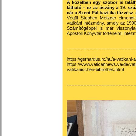
A közelben egy szobor is talá
látható – ez az ásvány a 19. szá
cár a Szent Pál bazilika tűzvész u
Végül Stephen Metzger elmondta
vatikáni intézmény, amely az 1990-
Számítógéppel is már viszonylag
Apostoli Könyvtár történelmi intézmé
---------------------------------------------
https://gerhardus.ro/hu/a-vatikani-a
https://www.vaticannews.va/de/va
vatikanischen-bibliothek.html
---------------------------------------------