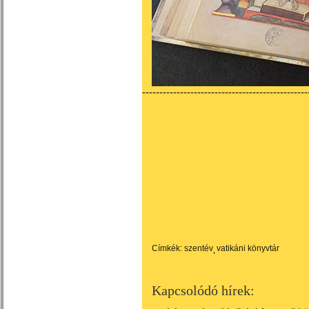
------------------------------------------------
Címkék:
szentév
vatikáni könyvtár
Kapcsolódó hírek: