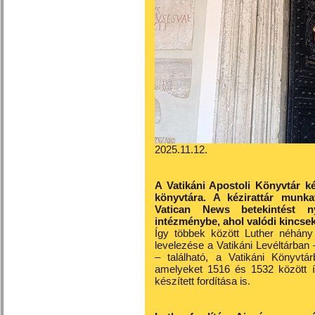
2025.11.12.
A Vatikáni Apostoli Könyvtár ké
könyvtára. A kézirattár munk
Vatican News betekintést n
intézménybe, ahol valódi kincs
Így többek között Luther néhány 
levelezése a Vatikáni Levéltárban 
– található, a Vatikáni Könyvtá
amelyeket 1516 és 1532 között ír
készített fordítása is.