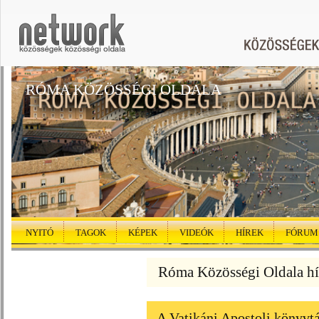
RÓMA KÖZÖSSÉGI OLDALA
NYITÓ
TAGOK
KÉPEK
VIDEÓK
HÍREK
FÓRUM
Róma Közösségi Oldala hí
A Vatikáni Apostoli könyvtá