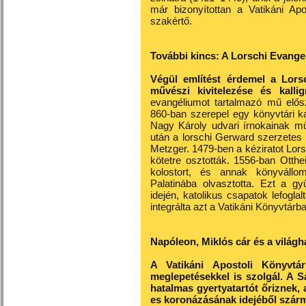
már bizonyítottan a Vatikáni Apo
szakértő.
További kincs: A Lorschi Evange
Végül említést érdemel a Lors
művészi kivitelezése és kallig
evangéliumot tartalmazó mű elősz
860-ban szerepel egy könyvtári k
Nagy Károly udvari írnokainak mű
után a lorschi Gerward szerzetes 
Metzger. 1479-ben a kéziratot Lors
kötetre osztották. 1556-ban Otthei
kolostort, és annak könyvállom
Palatinába olvasztotta. Ezt a g
idején, katolikus csapatok lefoglal
integrálta azt a Vatikáni Könyvtárba
Napóleon, Miklós cár és a világh
A Vatikáni Apostoli Könyvtá
meglepetésekkel is szolgál. A S
hatalmas gyertyatartót őriznek,
es koronázásának idejéből szár