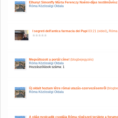
Elhunyt Simonffy Márta Ferenczy Noémi-díjas textilművész
Róma Közösségi Oldala
I segreti dell'antica farmacia dei Papi
03:21 (videó)
,
Róma 
Megváltozott a portál címe!
(blogbejegyzés)
Róma Közösségi Oldala
Hozzászólások száma: 1
Új oldalt hoztam létre római utazás-szervezésemről
(blogbe
Róma Közösségi Oldala
A világ nyolcadik csodája Róma régészeti területe a forum