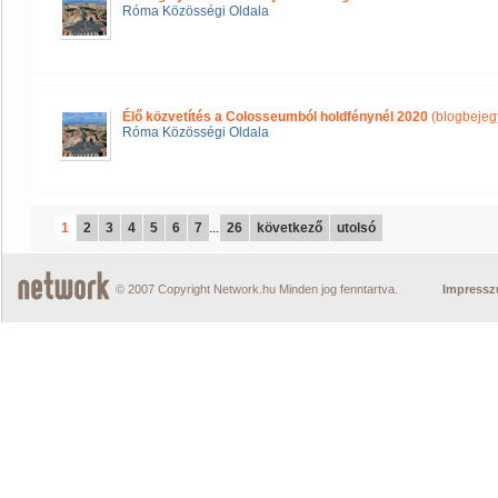
Róma Közösségi Oldala
Élő közvetítés a Colosseumból holdfénynél 2020
(blogbejeg
Róma Közösségi Oldala
1
2
3
4
5
6
7
...
26
következő
utolsó
© 2007 Copyright Network.hu Minden jog fenntartva.
Impress