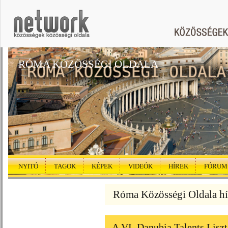
RÓMA KÖZÖSSÉGI OLDALA
NYITÓ
TAGOK
KÉPEK
VIDEÓK
HÍREK
FÓRUM
Róma Közösségi Oldala hí
A VI. Danubia Talents Lisz