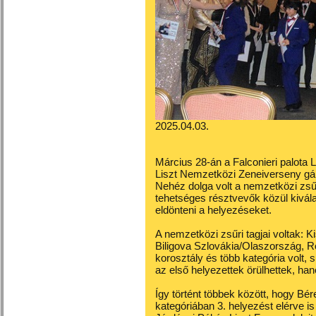
2025.04.03.
Március 28-án a Falconieri palota 
Liszt Nemzetközi Zeneiverseny gál
Nehéz dolga volt a nemzetközi zsűr
tehetséges résztvevők közül kivál
eldönteni a helyezéseket.
A nemzetközi zsűri tagjai voltak:
Biligova Szlovákia/Olaszország, R
korosztály és több kategória volt
az első helyezettek örülhettek, ha
Így történt többek között, hogy B
kategóriában 3. helyezést elérve is