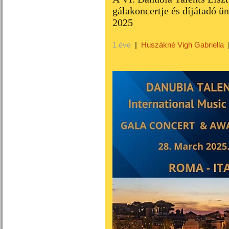
gálakoncertje és díjátadó ü
2025
1 éve
|
Huszákné Vigh Gabriella