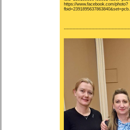
https://www.facebook.com/photo?
fbid=2391895637863840&set=pcb
---------------------------------------------