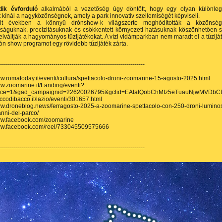
dik évforduló
alkalmából a vezetőség úgy döntött, hogy egy olyan különle
kínál a nagyközönségnek, amely a park innovatív szellemiségét képviseli.
lt években a könnyű drónshow-k világszerte meghódították a közönsége
sságuknak, precizitásuknak és csökkentett környezeti hatásuknak köszönhetően 
elváltják a hagyományos tűzijátékokat. A vízi vidámparkban nem maradt el a tűzijá
ón show programot egy rövidebb tűzijáték zárta.
-------------------------------------------------------------------------
ww.romatoday.it/eventi/cultura/spettacolo-droni-zoomarine-15-agosto-2025.html
ww.zoomarine.it/Landing/eventi?
rce=1&gad_campaignid=22620026795&gclid=EAIaIQobChMIz5eTuauNjwMVD
taccodibacco.it/lazio/eventi/301657.html
ww.droneblog.news/ferragosto-2025-a-zoomarine-spettacolo-con-250-droni-luminos
anni-del-parco/
www.facebook.com/zoomarine
www.facebook.com/reel/733045509575666
-------------------------------------------------------------------------