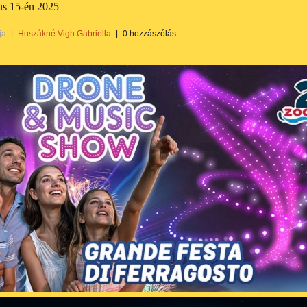
us 15-én 2025
ja
|
Huszákné Vigh Gabriella
|
0 hozzászólás