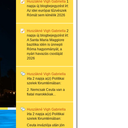
Huszákné Vigh Gabriella
1
napja
új blogbejegyzést írt:
Az idei európai tűzvészek
Rómát sem kímélik 2026
Huszákné Vigh Gabriella
2
napja
új blogbejegyzést írt:
A Santa Maria Maggiore
bazilika idén is ünnepli
Róma hagyományát, a
nyári havazás csodáját
2026
Huszákné Vigh Gabriella
írta
2 napja
a(z)
Politikai
szelek
fórumtémában:
2. Nemcsak Ceuta van a
fiatal marokkóiak...
Huszákné Vigh Gabriella
írta
2 napja
a(z)
Politikai
szelek
fórumtémában:
Ceuta inváziója után jön