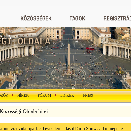
ALA
DEÓK
HÍREK
FÓRUM
LINKEK
FRISS
özösségi Oldala hírei
rine vízi vidámpark 20 éves fennállását Drón Show-val ünnepelte