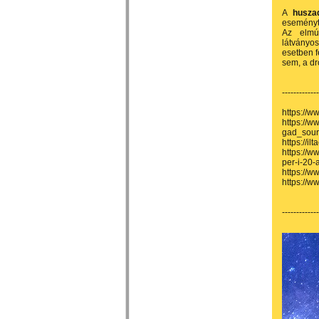
A
husza
eseményt 
Az elmú
látványo
esetben f
sem, a dr
-------------
https://w
https://w
gad_sou
https://il
https://w
per-i-20-
https://
https://
-------------