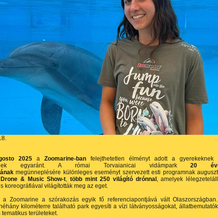
18.
gosto 2025
a
Zoomarine-ban
felejthetetlen élményt adott a gyerekeknek
teknek egyaránt. A római Torvaianicai vidámpark
20 év
sának
megünneplésére különleges eseményt szervezett esti programnak augusz
a
Drone & Music Show-t
,
több mint 250 világító drónnal
, amelyek lélegzeteláll
s koreográfiával világították meg az eget.
 a Zoomarine a szórakozás egyik fő referenciapontjává vált Olaszországban
éhány kilométerre található park egyesíti a vízi látványosságokat, állatbemutatók
 tematikus területeket.