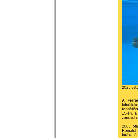
2025.08.
A Ferra
felnőt
fennállá
15-én, 
zenével é
2005 óta
Rómától n
túrákat és