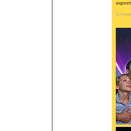
auguszt
11 hónap