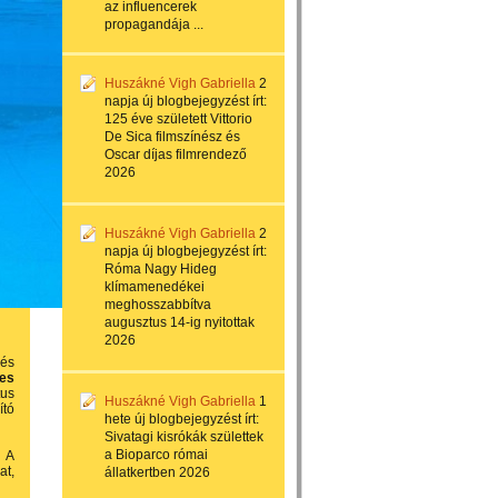
az influencerek
propagandája ...
Huszákné Vigh Gabriella
2
napja
új blogbejegyzést írt:
125 éve született Vittorio
De Sica filmszínész és
Oscar díjas filmrendező
2026
Huszákné Vigh Gabriella
2
napja
új blogbejegyzést írt:
Róma Nagy Hideg
klímamenedékei
meghosszabbítva
augusztus 14-ig nyitottak
2026
 és
es
tus
Huszákné Vigh Gabriella
1
ító
hete
új blogbejegyzést írt:
Sivatagi kisrókák születtek
a Bioparco római
. A
at,
állatkertben 2026