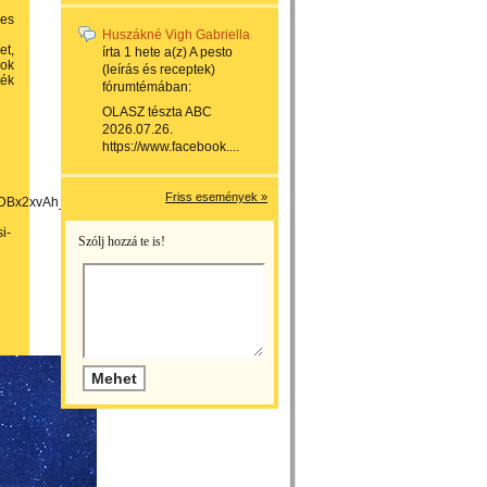
ges
Huszákné Vigh Gabriella
t,
írta
1 hete
a(z)
A pesto
sok
(leírás és receptek)
ték
fórumtémában:
OLASZ tészta ABC
2026.07.26.
https://www.facebook....
Friss események »
bCDBx2xvAh_EAAYASAAEgJahPD_BwE
i-
Szólj hozzá te is!