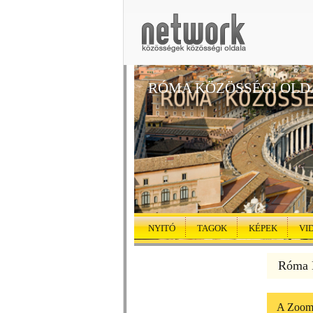
RÓMA KÖZÖSSÉGI OLD
NYITÓ
TAGOK
KÉPEK
VI
Róma K
A Zooma