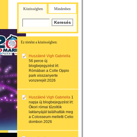
Közösségben
Mindenben
Ez történt a közösségben:
Huszákné Vigh Gabriella
56 perce
új
blogbejegyzést írt:
Rómában a Colle Oppio
park visszanyerte
vonzerejét 2026
Huszákné Vigh Gabriella
1
napja
új blogbejegyzést írt:
Ókori római tűzoltók
laktanyáját találhatták meg
a Colosseum melletti Celio
dombon 2026