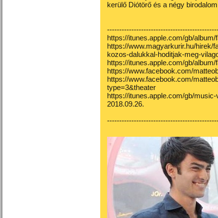
kerülő Diótörő és a négy birodalom v
---------------------------------------------
https://itunes.apple.com/gb/album
https://www.magyarkurir.hu/hirek/fa
kozos-dalukkal-hoditjak-meg-vilag
https://itunes.apple.com/gb/album
https://www.facebook.com/matteoboc
https://www.facebook.com/matteob
type=3&theater
https://itunes.apple.com/gb/music
2018.09.26.
---------------------------------------------