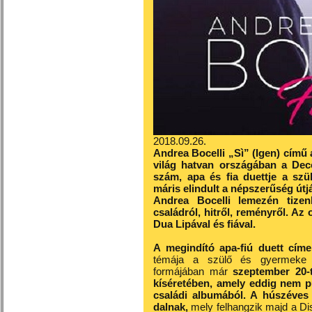
2018.09.26.
Andrea Bocelli „Sì” (Igen) című
világ hatvan országában a Dec
szám, apa és fia duettje a szü
máris elindult a népszerűség útj
Andrea Bocelli lemezén tizen
családról, hitről, reményről. Az
Dua Lipával és fiával.
A megindító apa-fiú duett címe
témája a szülő és gyermeke kö
formájában már
szeptember 20-t
kíséretében, amely eddig nem pu
családi albumából. A húszéves
dalnak,
mely felhangzik majd a Dis