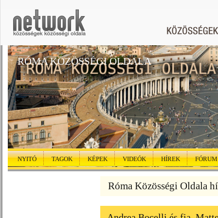
RÓMA KÖZÖSSÉGI OLDALA
NYITÓ
TAGOK
KÉPEK
VIDEÓK
HÍREK
FÓRUM
Róma Közösségi Oldala hí
Andrea Bocelli és fia, Mat