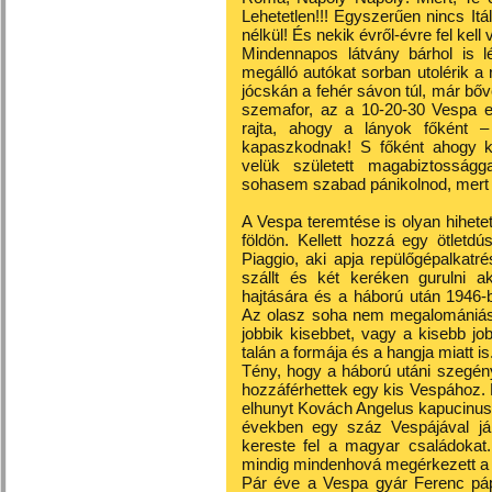
Lehetetlen!!! Egyszerűen nincs Itá
nélkül! És nekik évről-évre fel kell
Mindennapos látvány bárhol is l
megálló autókat sorban utolérik 
jócskán a fehér sávon túl, már bőv
szemafor, az a 10-20-30 Vespa eg
rajta, ahogy a lányok főként 
kapaszkodnak! S főként ahogy k
velük született magabiztosság
sohasem szabad pánikolnod, mert 
A Vespa teremtése is olyan hihetetle
földön. Kellett hozzá egy ötletd
Piaggio, aki apja repülőgépalkat
szállt és két keréken gurulni ak
hajtására és a háború után 1946-
Az olasz soha nem megalomániás, 
jobbik kisebbet, vagy a kisebb jo
talán a formája és a hangja miatt is
Tény, hogy a háború utáni szegé
hozzáférhettek egy kis Vespához
elhunyt Kovách Angelus kapucinus
években egy száz Vespájával jár
kereste fel a magyar családokat.
mindig mindenhová megérkezett a
Pár éve a Vespa gyár Ferenc páp