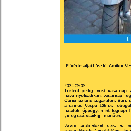
---------------------------------------------
P. Vértesaljai László: Amikor 
2024.09.09.
Történt pedig most vasárnap, 
hava nyolcadikán, vasárnap regg
Conciliazione sugárúton. Sűrű 
a színes Vespa 125-ös robogók,
fiatalok, éppúgy, mint tegnapi 
„öreg szárcsáikig” menően.
Valami tőrölmetszett olasz ez,
Róma, Nápoly Nápoly! Miért, Te e