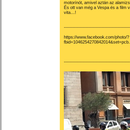
motorínót, amivel aztán az alamizsn
És ott van még a Vespa és a film v
vita…!
---------------------------------------------
https://www.facebook.com/photo/?
fbid=1046254270842014&set=pcb
---------------------------------------------