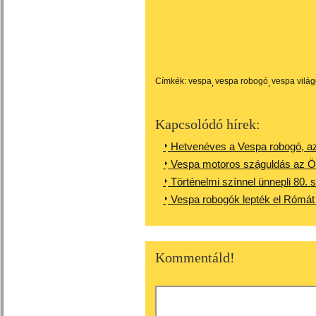
Címkék:
vespa
vespa robogó
vespa vilá
Kapcsolódó hírek:
Hetvenéves a Vespa robogó, az 
Vespa motoros száguldás az Ö
Történelmi színnel ünnepli 80. 
Vespa robogók lepték el Rómát 
Kommentáld!