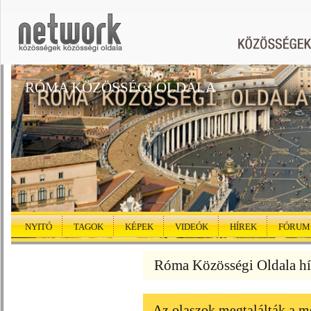
RÓMA KÖZÖSSÉGI OLDALA
NYITÓ
TAGOK
KÉPEK
VIDEÓK
HÍREK
FÓRUM
Róma Közösségi Oldala hí
Az olaszok megtalálták a m