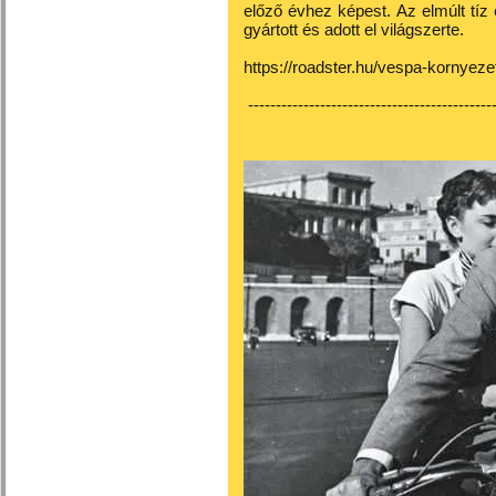
előző évhez képest. Az elmúlt tíz 
gyártott és adott el világszerte.
https://roadster.hu/vespa-kornyez
---------------------------------------------