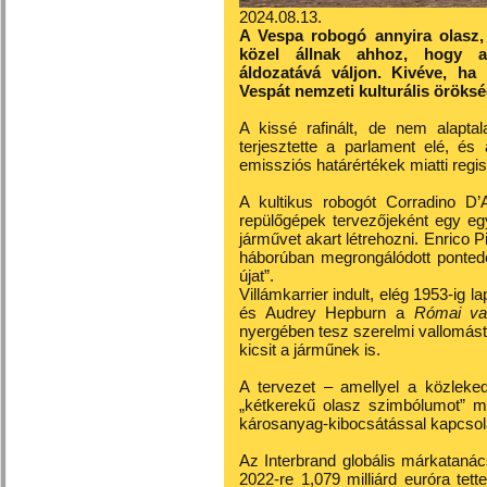
2024.08.13.
A Vespa robogó annyira olasz,
közel állnak ahhoz, hogy a 
áldozatává váljon. Kivéve, h
Vespát nemzeti kulturális öröksé
A kissé rafinált, de nem alapt
terjesztette a parlament elé, é
emissziós határértékek miatti regis
A kultikus robogót Corradino D’
repülőgépek tervezőjeként egy e
járművet akart létrehozni. Enrico 
háborúban megrongálódott ponteder
újat”.
Villámkarrier indult, elég 1953-ig 
és Audrey Hepburn a
Római va
nyergében tesz szerelmi vallomást
kicsit a járműnek is.
A tervezet – amellyel a közleke
„kétkerekű olasz szimbólumot” mi
károsanyag-kibocsátással kapcsola
Az Interbrand globális márkataná
2022-re 1,079 milliárd euróra tet