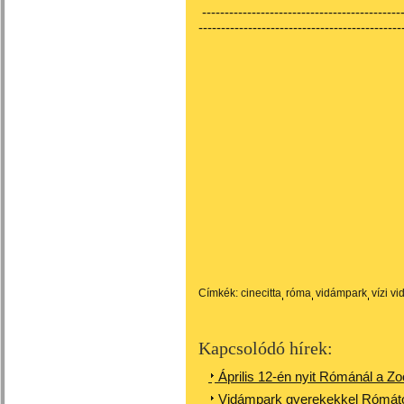
---------------------------------------------
---------------------------------------------
Címkék:
cinecitta
róma
vidámpark
vízi v
Kapcsolódó hírek:
Április 12-én nyit Rómánál a Z
Vidámpark gyerekekkel Rómától