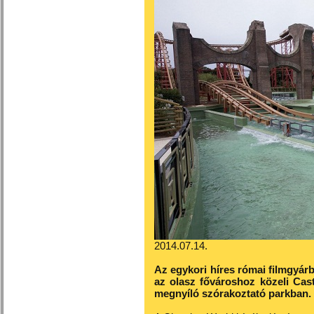
2014.07.14.
Az egykori híres római filmgyárba
az olasz fővároshoz közeli Cas
megnyíló szórakoztató parkban.