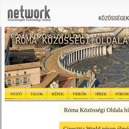
RÓMA KÖZÖSSÉGI OLDALA
NYITÓ
TAGOK
KÉPEK
VIDEÓK
HÍREK
FÓRUM
Róma Közösségi Oldala hí
Cinecitta World néven élmé