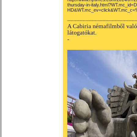
thursday-in-italy.html?WT.mc_i
HD&WT.mc_ev=click&WT.mc_c=
---------------------------------------------
A Cabiria némafilmből való
látogatókat.
-