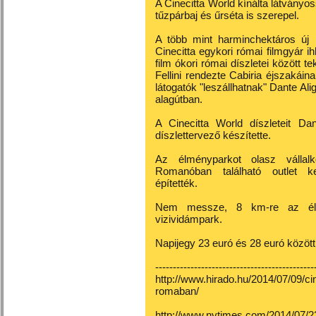
A Cinecitta World kínálta látványo
tűzpárbaj és űrséta is szerepel.
A több mint harminchektáros új 
Cinecitta egykori római filmgyár i
film ókori római díszletei között 
Fellini rendezte Cabiria éjszakáina
látogatók "leszállhatnak" Dante Ali
alagútban.
A Cinecitta World díszleteit Dan
díszlettervező készítette.
Az élményparkot olasz vállalk
Romanóban található outlet k
építették.
Nem messze, 8 km-re az élmé
vizividámpark.
Napijegy 23 euró és 28 euró között
---------------------------------------------
http://www.hirado.hu/2014/07/09/ci
romaban/
http://www.nytimes.com/2014/07/2