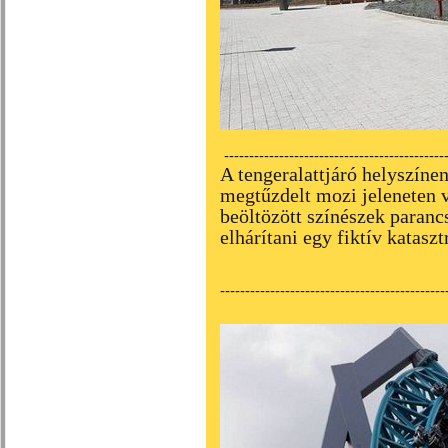
---------------------------------------------
A tengeralattjáró helyszíne
megtűzdelt mozi jeleneten v
beöltözött színészek paran
elhárítani egy fiktív kataszt
---------------------------------------------