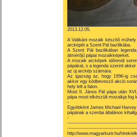
2013.12.05.
A Vatikáni mozaik készítő műhely
arcképét a Szent Pál bazilikába.
A Szent Pál bazilikában legenda
átmérőjű pápai mozaikképeket.
A mozaik arcképek időrendi sorre
pápákat, s a legenda szerint akkor 
az új arckép számára.
Az igazság az, hogy 1996-ig csa
akkor egy ködbevesző akció során
hely lett a falon.
Most II. János Pál pápa után XVI
pápa most elkészült mozaikja fog k
-
Egyébként James Michael Harvey f
pápának a szerdai általános kihallga
-
---------------------------------------------
---------------------------------------------
http://www.magyarkurir.hu/hirek/e