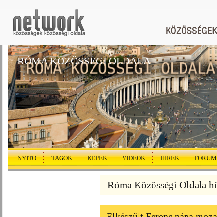
RÓMA KÖZÖSSÉGI OLDALA
NYITÓ
TAGOK
KÉPEK
VIDEÓK
HÍREK
FÓRUM
Róma Közösségi Oldala hí
Elkészült Ferenc pápa moza