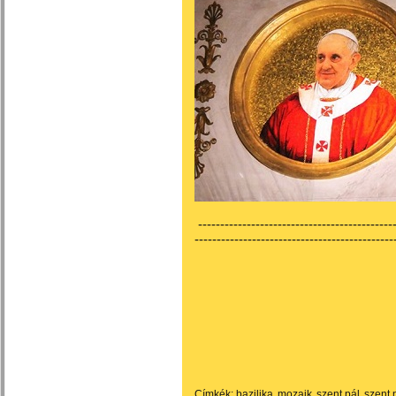
---------------------------------------------
---------------------------------------------
Címkék:
bazilika
mozaik
szent pál
szent 