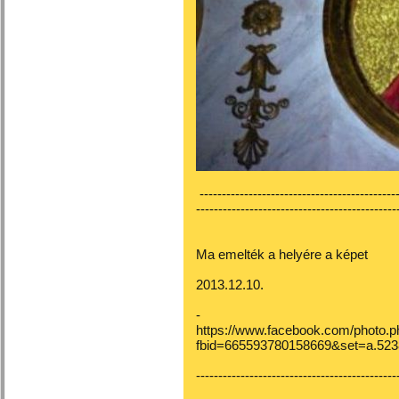
---------------------------------------------
---------------------------------------------
Ma emelték a helyére a képet
2013.12.10.
-
https://www.facebook.com/photo.p
fbid=665593780158669&set=a.52
---------------------------------------------