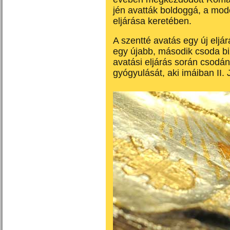
jén avatták boldoggá, a mod
eljárása keretében.
A szentté avatás egy új elj
egy újabb, második csoda b
avatási eljárás során csodán
gyógyulását, aki imáiban II.