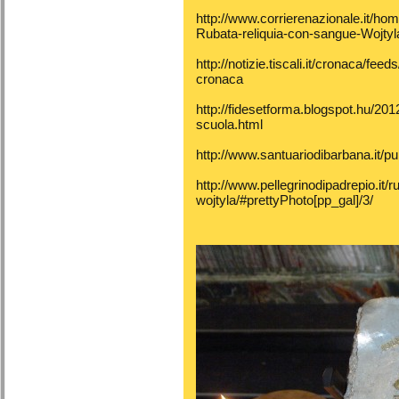
http://www.corrierenazionale.it/h
Rubata-reliquia-con-sangue-Wojtyla
http://notizie.tiscali.it/cronaca/f
cronaca
http://fidesetforma.blogspot.hu/201
scuola.html
http://www.santuariodibarbana.it/p
http://www.pellegrinodipadrepio.it/ru
wojtyla/#prettyPhoto[pp_gal]/3/