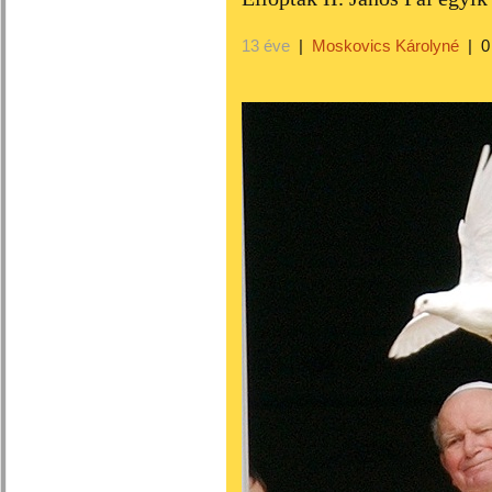
13 éve
|
Moskovics Károlyné
|
0