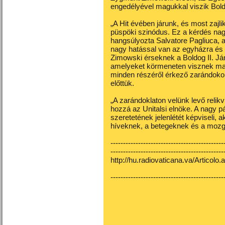
engedélyével magukkal viszik Boldog
„A Hit évében járunk, és most zajli
püspöki szinódus. Ez a kérdés nagy
hangsúlyozta Salvatore Pagliuca, az
nagy hatással van az egyházra és a
Zimowski érseknek a Boldog II. Já
amelyeket körmeneten visznek majd
minden részéről érkező zarándokok
előttük.
„A zarándoklaton velünk levő relikv
hozzá az Unitalsi elnöke. A nagy p
szeretetének jelenlétét képviseli, 
híveknek, a betegeknek és a mozg
---------------------------------------------
---------------------------------------------
http://hu.radiovaticana.va/Articol
---------------------------------------------