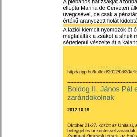
A plébános hátizsákját azon
ellopta Marina de Cerveteri á
üvegcsével, de csak a pénztárc
értékű aranyozott fiolát kidob
A laziói kiemelt nyomozók öt ó
megtalálták a zsákot a sínek 
sértetlenül vészelte át a kalan
---------------------------------------------
http://zipp.hu/kulfold/2012/08/30/e
---------------------------------------------
Boldog II. János Pál 
zarándokolnak
2012.10.19.
Október 21-27. között az Unitalsi,
beteggel és önkéntessel zarándokut
Zygmunt Zimowski érsek, az Egés