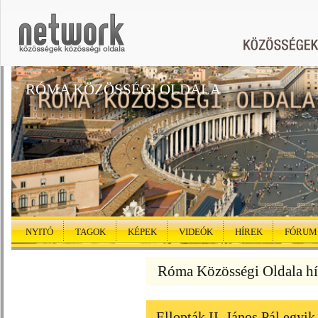
RÓMA KÖZÖSSÉGI OLDALA
NYITÓ
TAGOK
KÉPEK
VIDEÓK
HÍREK
FÓRUM
Róma Közösségi Oldala hí
Ellopták II. János Pál egyik