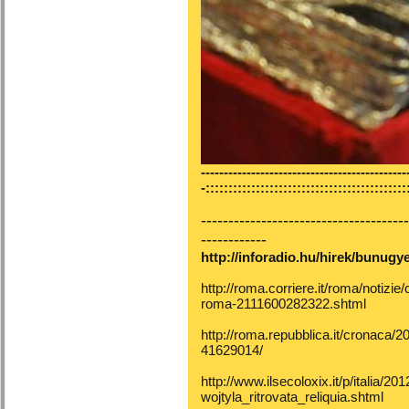
---------------------------------------------
-::::::::::::::::::::::::::::::::::::::::::::
--------------------------------------
------------
http://inforadio.hu/hirek/bunugy
http://roma.corriere.it/roma/notizie
roma-2111600282322.shtml
http://roma.repubblica.it/cronaca
41629014/
http://www.ilsecoloxix.it/p/italia/
wojtyla_ritrovata_reliquia.shtml