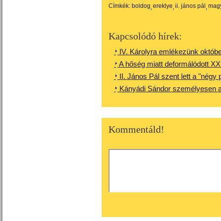
Címkék:
boldog
ereklye
ii. jános pál
mag
Kapcsolódó hírek:
IV. Károlyra emlékezünk októbe
A hőség miatt deformálódott XX
II. János Pál szent lett a "négy 
Kányádi Sándor személyesen a
Kommentáld!