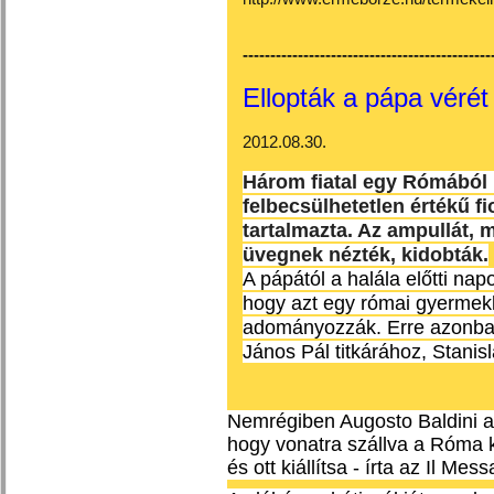
---------------------------------------------
Ellopták a pápa vérét 
2012.08.30.
Három fiatal egy Rómából i
felbecsülhetetlen értékű fio
tartalmazta. Az ampullát,
üvegnek nézték, kidobták.
A pápától a halála előtti napo
hogy azt egy római gyermekk
adományozzák. Erre azonban 
János Pál titkárához, Stanis
Nemrégiben Augosto Baldini a
hogy vonatra szállva a Róma kö
és ott kiállítsa - írta az Il Mes