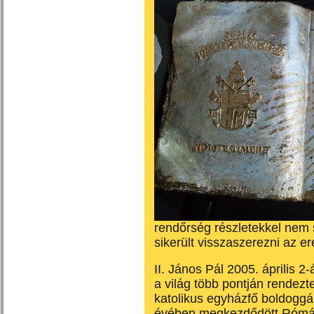
rendőrség részletekkel nem 
sikerült visszaszerezni az er
II. János Pál 2005. április 2
a világ több pontján rendeztek
katolikus egyházfő boldoggá
évében megkezdődött Rómába