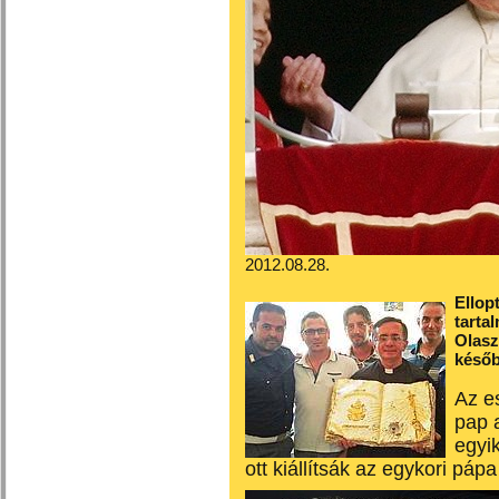
2012.08.28.
Ellop
tarta
Olasz
későb
Az e
pap 
egyik
ott kiállítsák az egykori páp