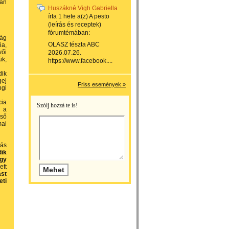
ian
Huszákné Vigh Gabriella
írta
1 hete
a(z)
A pesto
(leírás és receptek)
fórumtémában:
lág
OLASZ tészta ABC
ia,
vői
2026.07.26.
ük,
https://www.facebook....
dik
gej
Friss események »
ngi
cia
Szólj hozzá te is!
r a
lső
mai
tás
dik
égy
ett
ást
ti