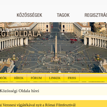
ALA
DEÓK
HÍREK
FÓRUM
LINKEK
FRISS
özösségi Oldala hírei
 Veronesi vígjátékával nyit a Római Filmfesztivál