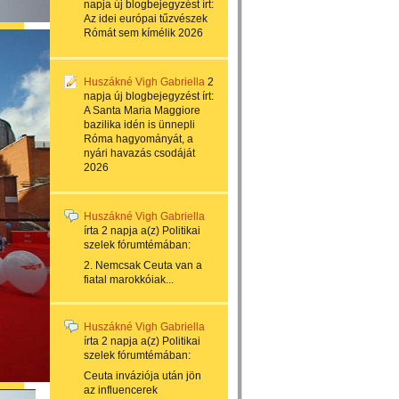
napja
új blogbejegyzést írt:
Az idei európai tűzvészek
Rómát sem kímélik 2026
Huszákné Vigh Gabriella
2
napja
új blogbejegyzést írt:
A Santa Maria Maggiore
bazilika idén is ünnepli
Róma hagyományát, a
nyári havazás csodáját
2026
Huszákné Vigh Gabriella
írta
2 napja
a(z)
Politikai
szelek
fórumtémában:
2. Nemcsak Ceuta van a
fiatal marokkóiak...
Huszákné Vigh Gabriella
írta
2 napja
a(z)
Politikai
szelek
fórumtémában:
Ceuta inváziója után jön
az influencerek