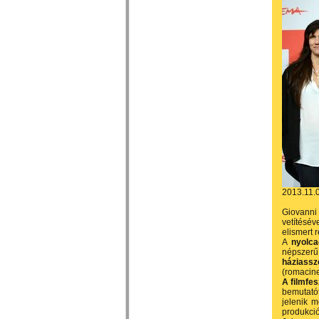
2013.11.
Giovanni 
vetítésév
elismert r
A
nyolca
népszerű
háziass
(romacine
A filmfe
bemutató
jelenik m
produkció