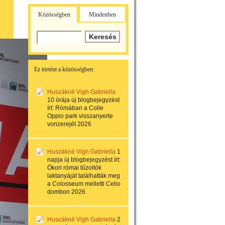
Közösségben
Mindenben
Ez történt a közösségben:
Huszákné Vigh Gabriella
10 órája
új blogbejegyzést
írt:
Rómában a Colle
Oppio park visszanyerte
vonzerejét 2026
Huszákné Vigh Gabriella
1
napja
új blogbejegyzést írt:
Ókori római tűzoltók
laktanyáját találhatták meg
a Colosseum melletti Celio
dombon 2026
Huszákné Vigh Gabriella
2