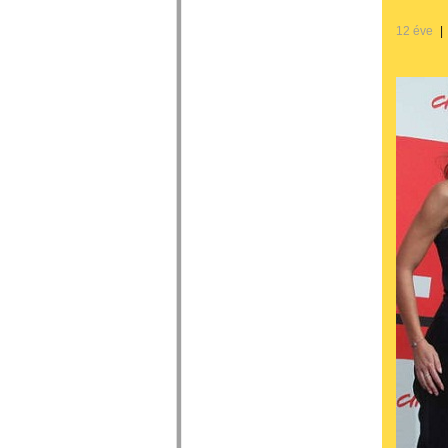
12 éve
|