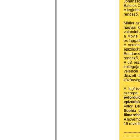
Johansson
Bale és C
A legjobb
rendező, 
Müller az
nagyjai 
valamint
a Movie 
és faggat
A versen
epizódjá
Bondarcs
rendező, 
A 63 eszt
kollégája
velencei 
díjazott 
közönség
A legfri
szerepel
évfordul
epizódbó
Vittori D
Sophia 
filmarch
A novembe
19 rövidf
-------------
-------------