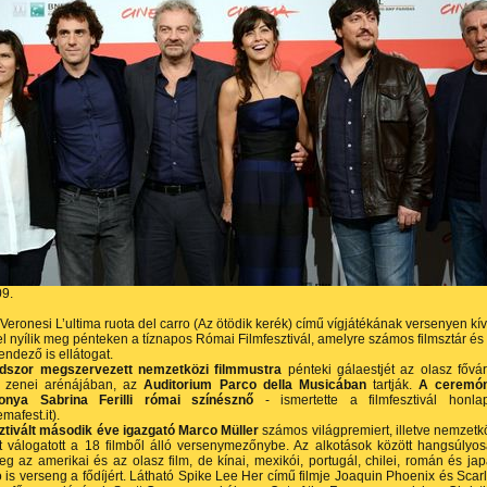
09.
Veronesi L’ultima ruota del carro (Az ötödik kerék) című vígjátékának versenyen kív
el nyílik meg pénteken a tíznapos Római Filmfesztivál, amelyre számos filmsztár és
endező is ellátogat.
dszor megszervezett nemzetközi filmmustra
pénteki gálaestjét az olasz fővá
 zenei arénájában, az
Auditorium Parco della Musicában
tartják.
A ceremón
zonya Sabrina Ferilli római színésznő
- ismertette a filmfesztivál honla
mafest.it).
sztivált második éve igazgató Marco Müller
számos világpremiert, illetve nemzetk
t válogatott a 18 filmből álló versenymezőnybe. Az alkotások között hangsúlyo
eg az amerikai és az olasz film, de kínai, mexikói, portugál, chilei, román és ja
 is verseng a fődíjért. Látható Spike Lee Her című filmje Joaquin Phoenix és Scarl