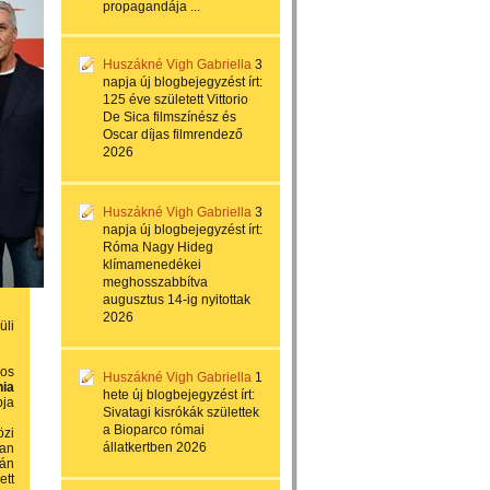
propagandája ...
Huszákné Vigh Gabriella
3
napja
új blogbejegyzést írt:
125 éve született Vittorio
De Sica filmszínész és
Oscar díjas filmrendező
2026
Huszákné Vigh Gabriella
3
napja
új blogbejegyzést írt:
Róma Nagy Hideg
klímamenedékei
meghosszabbítva
augusztus 14-ig nyitottak
2026
üli
ros
Huszákné Vigh Gabriella
1
ia
hete
új blogbejegyzést írt:
pja
Sivatagi kisrókák születtek
a Bioparco római
özi
állatkertben 2026
san
pán
ett