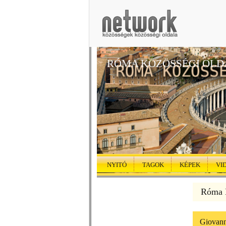
RÓMA KÖZÖSSÉGI OLD
NYITÓ
TAGOK
KÉPEK
VI
Róma K
Giovanni