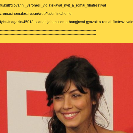
l.hu/kult/giovanni_veronesi_vigjatekaval_nyit_a_romai_filmfesztival
w.romacinemafest.it/ecm/web/fcr/online/home
arity.hu/magazin/45018-scarlett-johansson-a-hangjaval-gyozott-a-romai-filmfesztival
---------------------------------------------------------------------------------
---------------------------------------------------------------------------------