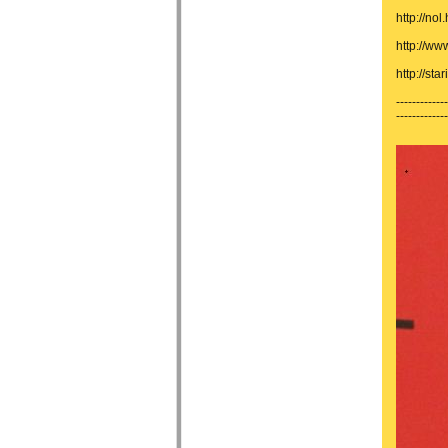
http://no
http://ww
http://st
-------------
-------------