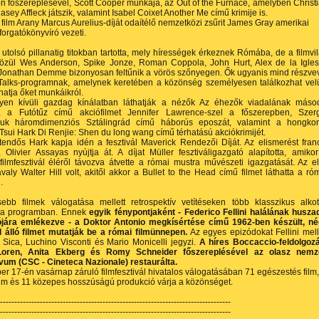
 főszereplésével, Scott Cooper munkája, az Out of the Furnace, amelyben Christ
asey Affleck játszik, valamint Isabel Coixet Another Me című krimije is.
 film Arany Marcus Aurelius-díját odaítélő nemzetközi zsűrit James Gray amerikai
forgatókönyvíró vezeti.
 utolsó pillanatig titokban tartotta, mely hírességek érkeznek Rómába, de a filmvi
közül Wes Anderson, Spike Jonze, Roman Coppola, John Hurt, Alex de la Igles
 Jonathan Demme bizonyosan feltűnik a vörös szőnyegen. Ők ugyanis mind részve
Talks-programnak, amelynek keretében a közönség személyesen találkozhat vel
hatja őket munkáikról.
yen kívüli gazdag kínálatban láthatják a nézők Az éhezők viadalának máso
t, a Futótűz című akciófilmet Jennifer Lawrence-szel a főszerepben, Szer
uk háromdimenziós Sztálingrád című háborús eposzát, valamint a hongko
Tsui Hark Di Renjie: Shen du long wang című térhatású akciókrimijét.
endős Hark kapja idén a fesztivál Maverick Rendezői Díját. Az elismerést fran
, Olivier Assayas nyújtja át. A díjat Müller fesztiváligazgató alapította, amiko
filmfesztivál éléről távozva átvette a római mustra művészeti igazgatását. Az e
tavaly Walter Hill volt, akitől akkor a Bullet to the Head című filmet láthatta a ró
.
ssebb filmek válogatása mellett retrospektív vetítéseken több klasszikus alko
 a programban. Ennek
egyik fénypontjaként - Federico Fellini halálának husza
ójára emlékezve - a Doktor Antonio megkísértése című 1962-ben készült, n
l álló filmet mutatják be a római filmünnepen.
Az egyes epizódokat Fellini mell
e Sica, Luchino Visconti és Mario Monicelli jegyzi.
A híres Boccaccio-feldolgoz
Loren, Anita Ekberg és Romy Schneider főszereplésével az olasz nemze
ívum (CSC - Cineteca Nazionale) restaurálta.
r 17-én vasárnap záruló filmfesztivál hivatalos válogatásában 71 egészestés film,
ilm és 11 közepes hosszúságú produkció várja a közönséget.
---------------------------------------------------------------------------------
---------------------------------------------------------------------------------