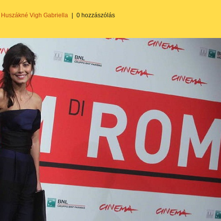
Huszákné Vigh Gabriella
|
0 hozzászólás