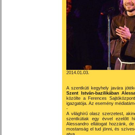
2014.01.03.
A szentkúti kegyhely javára jót
Szent István-bazilikában Ales
közölte a Ferences Sajtóközpont
igazgatója. Az esemény médiatámo
-
A világhírű olasz szerzetest, ak
szentkútiak egy évvel ezelőtt 
Alessandro ellátogat hozzánk, de 
mostanság el tud jönni, és szíves
atya.