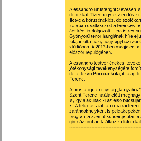
Alessandro Brustenghi 9 évesen is
dobokkal. Tizennégy esztendős kor
illetve a kóruséneklés, de szólóka
korában csatlakozott a ferences re
ácsként is dolgozott – ma is resta
Gyönyörű tenor hangjának híre elju
felajánlotta neki, hogy egyházi ze
stúdióban. A 2012-ben megjelent alb
először repülőgépen.
Alessandro testvér énekesi tevéke
jótékonysági tevékenységére fordítj
délre fekvő
Porciunkula
, itt alap
Ferenc.
A mostani jótékonyság „tárgyához”
Szent Ferenc halála előtt meghagy
is, így alakultak ki az első búcsúj
is. A felújítás alatt álló mátrai fe
zarándokhelyként is példaképeként
programja szerint koncertje után a
gimnáziumban találkozik diákokkal
---------------------------------------------
-
---------------------------------------------