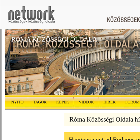
RÓMA KÖZÖSSÉGI OLDALA
NYITÓ
TAGOK
KÉPEK
VIDEÓK
HÍREK
FÓRUM
Róma Közösségi Oldala hí
Hangversenyt ad Budapesten