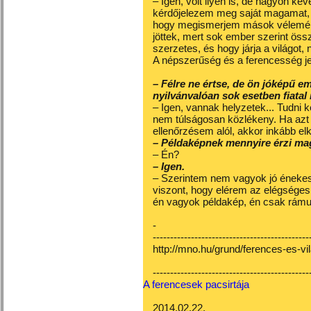
– Igen, volt ilyen is, de nagyon 
kérdőjelezem meg saját magamat, 
hogy megismerjem mások véleményé
jöttek, mert sok ember szerint ös
szerzetes, és hogy járja a világot,
A népszerűség és a ferencesség j
– Félre ne értse, de ön jóképű em
nyilvánvalóan sok esetben fiatal
– Igen, vannak helyzetek... Tudni 
nem túlságosan közlékeny. Ha azt 
ellenőrzésem alól, akkor inkább e
– Példaképnek mennyire érzi ma
– Én?
– Igen.
– Szerintem nem vagyok jó éneke
viszont, hogy elérem az elégséges 
én vagyok példakép, én csak rámut
-
---------------------------------------------
http://mno.hu/grund/ferences-es-vi
---------------------------------------------
A ferencesek pacsirtája
2014.02.22.