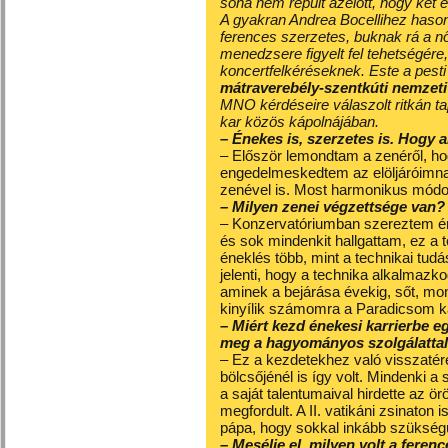
soha nem repült azelőtt, hogy két 
A gyakran Andrea Bocellihez hason
ferences szerzetes, buknak rá a n
menedzsere figyelt fel tehetségére
koncertfelkéréseknek. Este a pesti
mátraverebély-szentkúti nemzet
MNO kérdéseire válaszolt ritkán ta
kar közös kápolnájában.
– Énekes is, szerzetes is. Hogy a
– Először lemondtam a zenéről, ho
engedelmeskedtem az elöljáróimna
zenével is. Most harmonikus módon
– Milyen zenei végzettsége van?
– Konzervatóriumban szereztem éret
és sok mindenkit hallgattam, ez 
éneklés több, mint a technikai tud
jelenti, hogy a technika alkalmazk
aminek a bejárása évekig, sőt, mo
kinyílik számomra a Paradicsom k
– Miért kezd énekesi karrierbe e
meg a hagyományos szolgálatta
– Ez a kezdetekhez való visszatér
bölcsőjénél is így volt. Mindenki a 
a saját talentumaival hirdette az ö
megfordult. A II. vatikáni zsinaton
pápa, hogy sokkal inkább szükségü
– Mesélje el, milyen volt a ferenc