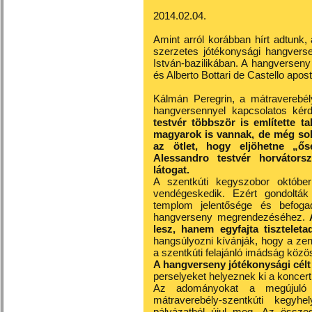
2014.02.04.
Amint arról korábban
hírt
adtunk, 
szerzetes jótékonysági hangvers
István-bazilikában. A hangversen
és Alberto Bottari de Castello apo
Kálmán Peregrin, a mátraverebély
hangversennyel kapcsolatos kérd
testvér többször is említette t
magyarok is vannak, de még soh
az ötlet, hogy eljöhetne „ős
Alessandro testvér horvátors
látogat.
A szentkúti kegyszobor október
vendégeskedik. Ezért gondoltá
templom jelentősége és befogad
hangverseny megrendezéséhez.
lesz, hanem egyfajta tisztelet
hangsúlyozni kívánják, hogy a zen
a szentkúti felajánló imádság köz
A hangverseny jótékonysági célt 
perselyeket helyeznek ki a koncert 
Az adományokat a
megújuló
mátraverebély-szentkúti kegyhe
pályázatból újul meg. Az összegb