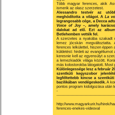
Több magyar ferences, akik Assi
ismerik az olasz szerzetest.
Alessandro testvér az utób
meghódította a világot. A
La vo
legrangosabb cége, a Decca adta 
Voice of Joy
–, amely karácso
dalokat
ad elő. Ezt az album
Betlehemben vették fel.
A szerzetes a nyakába szakadt né
lemez
jócskán megváltoztatta. A
ferences lelkülettel, hiszen éppen 
küldetést: hirdeti az evangéliumot
keresnie kell az egyensúlyt a szer
a lemezkiadók világa között. Kor
más kolostorokba látogatott. Most pe
Különlegessége lesz a február 20
szentkúti kegyszobor jelenlé
legféltettebb kincse a szentkúti
bazilikában vendégeskedik.
A kon
pontos program kidolgozása után t
-
---------------------------------------------
http://www.magyarkurir.hu/hirek/h
ferences-enekes-videoval