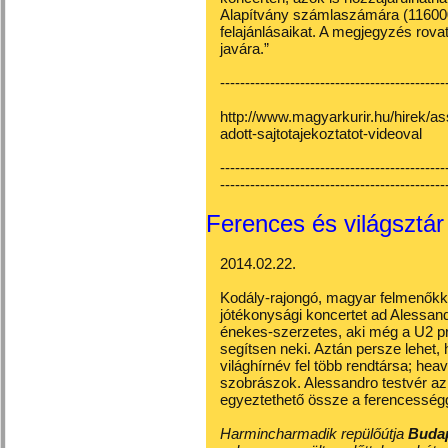
Alapítvány számlaszámára (11600
felajánlásaikat. A megjegyzés rovat
javára.”
---------------------------------------------
http://www.magyarkurir.hu/hirek/a
adott-sajtotajekoztatot-videoval
---------------------------------------------
---------------------------------------------
Ferences és világsztár 
2014.02.22.
Kodály-rajongó, magyar felmenőkk
jótékonysági koncertet ad Alessand
énekes-szerzetes, aki még a U2 p
segítsen neki. Aztán persze lehet,
világhírnév fel több rendtársa; he
szobrászok. Alessandro testvér 
egyeztethető össze a ferencességg
Harmincharmadik repülőútja
Budap