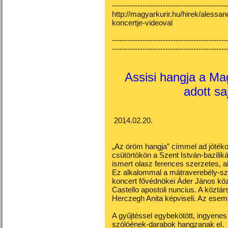
---------------------------------------------
http://magyarkurir.hu/hirek/alessan
koncertje-videoval
---------------------------------------------
---------------------------------------------
Assisi hangja a Ma
adott sa
2014.02.20.
„Az öröm hangja” címmel ad jótéko
csütörtökön a Szent István-bazilik
ismert olasz ferences szerzetes, 
Ez alkalommal a mátraverebély-sze
koncert fővédnökei Áder János közt
Castello apostoli nuncius. A köztá
Herczegh Anita képviseli. Az ese
A gyűjtéssel egybekötött, ingyene
szólóének-darabok hangzanak el.