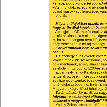
két éve, hogy koncertet fog adni!
– Azt mondták, ez egy jó alkalom 
dolgot másokkal. „Tehetséged van,
mondták.
– Milyen műfajokban utazik, és m
hogy az ön által képviselt üzen
– A megjelent CD-m előtt csak világ
dalokkal, klasszikus olasz „sláger
is, ha az én hangom nem kifejezet
szép zene szép, a műfaj mindegy.
– Konkrétumokat nem sokat tudu
ősei is...
– Tíz-tizenegy éves gyerek volta
levelet írt nekünk. Az állt benne, 
dokumentumok, amely alapján királ
az elődeim. Ez úgy az 1200-as évek
magyar király lánya Katalóniába ut
tartoztak az őseim. Később a csal
egy tizenegy-tizenkét éves gyerek 
történetébe csöppenne. Ezért is vá
Magyarországra. Most tehát egy á
– Tehát először jár itt. Mivel na
folytatott-e szakirányú előtanul
valakivel a magyar „kollégák” kö
– Kodály Zoltánt ismerem. Mármint