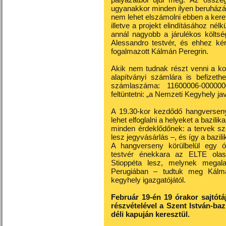
ugyanakkor minden ilyen beruházá
nem lehet elszámolni ebben a ker
illetve a projekt elindításához né
annál nagyobb a járulékos költsé
Alessandro testvér, és ehhez kér
fogalmazott Kálmán Peregrin.
Akik nem tudnak részt venni a ko
alapítványi számlára is befizeth
számlaszáma: 11600006-000000
feltüntetni: „a Nemzeti Kegyhely ja
A 19.30-kor kezdődő hangversenyr
lehet elfoglalni a helyeket a bazilik
minden érdeklődőnek: a tervek szer
lesz jegyvásárlás –, és így a bazil
A hangverseny körülbelül egy ó
testvér énekkara az ELTE olas
Stioppéta lesz, melynek megala
Perugiában – tudtuk meg Kálmán
kegyhely igazgatójától.
Február 19-én 19 órakor sajtótá
részvételével a Szent István-baz
déli kapuján keresztül.