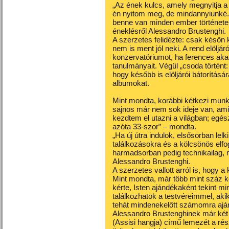
„Az ének kulcs, amely megnyitja a
én nyitom meg, de mindannyiunké. 
benne van minden ember története, 
éneklésről Alessandro Brustenghi.
A szerzetes felidézte: csak későn k
nem is ment jól neki. A rend elöljár
konzervatóriumot, ha ferences akar 
tanulmányait. Végül „csoda történt:
hogy később is elöljárói bátorításár
albumokat.
Mint mondta, korábbi kétkezi munká
sajnos már nem sok ideje van, amiót
kezdtem el utazni a világban; egé
azóta 33-szor” – mondta.
„Ha új útra indulok, elsősorban lel
találkozásokra és a kölcsönös elf
harmadsorban pedig technikailag, m
Alessandro Brustenghi.
A szerzetes vallott arról is, hogy 
Mint mondta, már több mint száz k
kérte, Isten ajándékaként tekint m
találkozhatok a testvéreimmel, ak
tehát mindenekelőtt számomra ajá
Alessandro Brustenghinek már két 
(Assisi hangja) című lemezét a ré