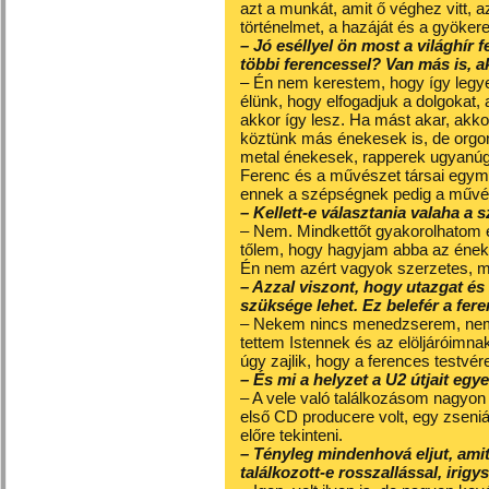
azt a munkát, amit ő véghez vitt, a
történelmet, a hazáját és a gyökere
– Jó eséllyel ön most a világhír f
többi ferencessel? Van más is, a
– Én nem kerestem, hogy így legyen
élünk, hogy elfogadjuk a dolgokat,
akkor így lesz. Ha mást akar, ak
köztünk más énekesek is, de orgoni
metal énekesek, rapperek ugyanúg
Ferenc és a művészet társai egym
ennek a szépségnek pedig a művés
– Kellett-e választania valaha a
– Nem. Mindkettőt gyakorolhatom 
tőlem, hogy hagyjam abba az ének
Én nem azért vagyok szerzetes, m
– Azzal viszont, hogy utazgat és
szüksége lehet. Ez belefér a fe
– Nekem nincs menedzserem, nem 
tettem Istennek és az elöljáróimna
úgy zajlik, hogy a ferences testvér
– És mi a helyzet a U2 útjait eg
– A vele való találkozásom nagyon 
első CD producere volt, egy zseni
előre tekinteni.
– Tényleg mindenhová eljut, amit
találkozott-e rosszallással, irig