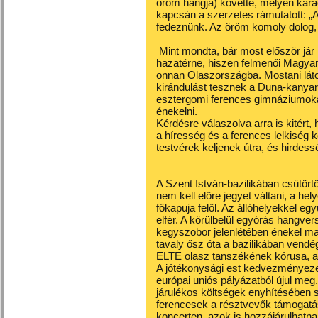
öröm hangja) követte, melyen kará
kapcsán a szerzetes rámutatott: „A
fedeznünk. Az öröm komoly dolog,
Mint mondta, bár most először jár
hazatérne, hiszen felmenői Magyar
onnan Olaszországba. Mostani láto
kirándulást tesznek a Duna-kanyar
esztergomi ferences gimnáziumokat
énekelni.
Kérdésre válaszolva arra is kitért
a híresség és a ferences lelkiség k
testvérek keljenek útra, és hirdes
A Szent István-bazilikában csütör
nem kell előre jegyet váltani, a hely
főkapuja felől. Az állóhelyekkel e
elfér. A körülbelül egyórás hangve
kegyszobor jelenlétében énekel maj
tavaly ősz óta a bazilikában vend
ELTE olasz tanszékének kórusa, a L
A jótékonysági est kedvezményezet
európai uniós pályázatból újul meg. 
járulékos költségek enyhítésében s
ferencesek a résztvevők támogatás
koncerten, azok is hozzájárulhatn