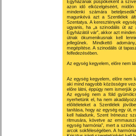
Egyházának püspökeként a szíve 
azon idő elközelgéséért, midőn
mindenki számára beteljesedi
magunkévá azt a Szentlélek álta
Szentatya. A keresztények egység
ugyanis, ha „a szinodális út az
Egyházától vár”, akkor azt minden 
útnak ökumenikusnak kell lenn
jellegűnek. Mindkettő adomá
megépítése. A szinodális út tapa
felfedezésében.
Az egység kegyelem, előre nem l
Az egység kegyelem, előre nem lá
aki mind nagyobb közösségre veze
előre látni, éppúgy nem ismerjük 
Az egység nem a föld gyümölc
nyerhetünk el, ha nem akadályoz
előítéleteket a Szentlélek jövőb
tanítása, hogy az egység egy út, m
kell haladunk, Szent Iréneusz sza
ritmusára, követve az emmauszia
egység harmónia”, mert a szinódu
arcok sokféleségében. A harmónia
Krisztus iránti szeretetünkért kell