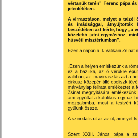
vértanúk terén” Ferenc pápa és 
jelenlétében.
A virrasztáson, melyet a taizé
és imádsággal, átnyújtották 
beszédében azt kérte, hogy „a v
közelebb jutni egymáshoz, min
húsvéti misztériumban”.
Ezen a napon a II. Vatikáni Zsina
„Ezen a helyen emlékezünk a római
ez a bazilika, az ő vérükre épü
valóban, az imavirrasztás azt a hel
cirkusz közepén álló obeliszk tövé
márványlap felirata emlékeztet a f
Zsinat megnyitására emlékezünk –
ami egyúttal a katolikus egyház h
mozgalomba, most a testvéri kü
gyűlünk össze.
A szinodális út az az út, amelyet 
Szent XXIII. János pápa a zsi