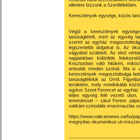
ellenére bízzunk a Szentlélekben.
Keresztények egysége, közös tanú
Végül a keresztények egysége 
tanúságtételt, mert az egység tan
szerint az egyház megosztottság
legszentebb dolgokat is. Az ök
vágyából született. Az első vért
napjainkban különféle felekeze
Krisztusban való hitükért, mik
erősebb minden szónál. Ma is v
keresztények megosztottsága botr
tanúságtételük az Úrról. Figyel
területére, mely mindinkább közös
egykor Szent Ferencet az egyház m
teljes egység felé vezető úto
teremtéssel – zárul Ferenc pápa 
vatikáni szinodális imavirrasztás s
https://www.vaticannews.va/hu/pa
megnyitas-okumenikus-ut-misszio
---------------------------------------------