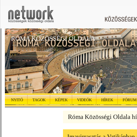
RÓMA KÖZÖSSÉGI OLDALA
NYITÓ
TAGOK
KÉPEK
VIDEÓK
HÍREK
FÓRUM
Róma Közösségi Oldala hí
Imavirrasztás a Vatikánban 