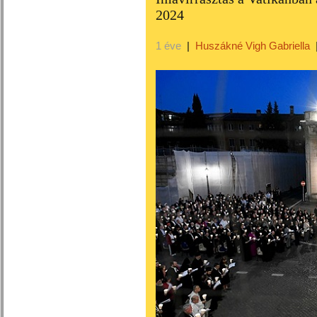
2024
1 éve
|
Huszákné Vigh Gabriella