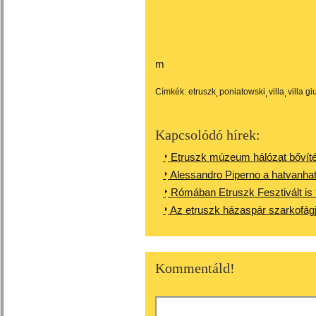
m
Címkék:
etruszk
poniatowski
villa
villa gi
Kapcsolódó hírek:
Etruszk múzeum hálózat bővítése
Alessandro Piperno a hatvanha
Rómában Etruszk Fesztivált is
Az etruszk házaspár szarkofá
Kommentáld!