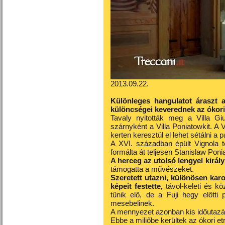
2013.09.22.
Különleges hangulatot áraszt a
különcségei keverednek az ókori
Tavaly nyitották meg a Villa Gi
szárnyként a Villa Poniatowkit. A V
kerten keresztül el lehet sétálni a
A XVI. században épült Vignola t
formálta át teljesen Stanislaw Pon
A herceg az utolsó lengyel királ
támogatta a művészeket.
Szeretett utazni, különösen karo
képeit festette,
távol-keleti és köz
tűnik elő, de a Fuji hegy előtti
mesebelinek.
A mennyezet azonban kis időutazás
Ebbe a miliőbe kerültek az ókori e