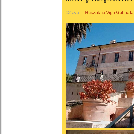
12 éve
|
Huszákné Vigh Gabriella