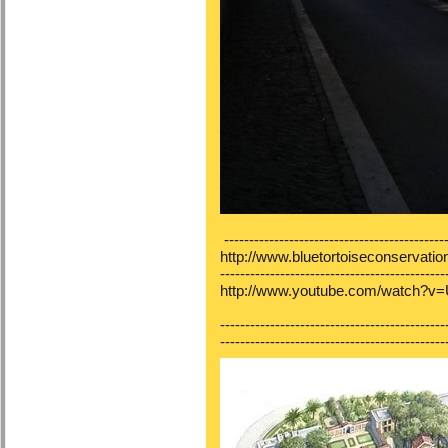
---------------------------------------------
http://www.bluetortoiseconservati
---------------------------------------------
http://www.youtube.com/watch?
---------------------------------------------
---------------------------------------------