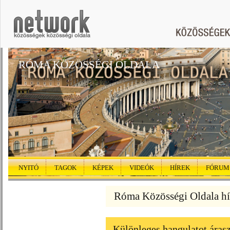
RÓMA KÖZÖSSÉGI OLDALA
NYITÓ
TAGOK
KÉPEK
VIDEÓK
HÍREK
FÓRUM
Róma Közösségi Oldala hí
Különleges hangulatot áras