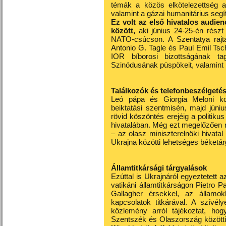
témák a közös elkötelezettség a
valamint a gázai humanitárius segí
Ez volt az első hivatalos audie
között,
aki június 24-25-én részt 
NATO-csúcson. A Szentatya rajta
Antonio G. Tagle és Paul Emil Tsch
IOR bíborosi bizottságának ta
Szinódusának püspökeit, valamint 
Találkozók és telefonbeszélgeté
Leó pápa és Giorgia Meloni ko
beiktatási szentmisén, majd júniu
rövid köszöntés erejéig a politik
hivatalában. Még ezt megelőzően 
– az olasz miniszterelnöki hivata
Ukrajna közötti lehetséges béketár
Államtitkársági tárgyalások
Ezúttal is Ukrajnáról egyeztetett 
vatikáni államtitkárságon Pietro Pa
Gallagher érsekkel, az államo
kapcsolatok titkárával. A szívél
közlemény arról tájékoztat, hog
Szentszék és Olaszország közötti 