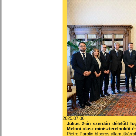
2025.07.06.
Július 2-án szerdán délelőtt f
Meloni olasz miniszterelnököt és
Pietro Parolin bíboros államtitkárr