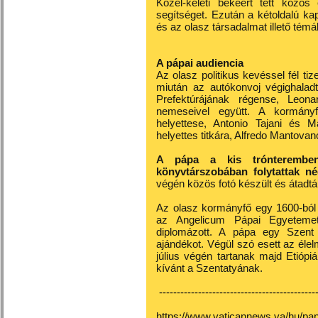
Közel-keleti békéért tett közös
segítséget. Ezután a kétoldalú ka
és az olasz társadalmat illető témá
A pápai audiencia
Az olasz politikus kevéssel fél ti
miután az autókonvoj végighaladt
Prefektúrájának régense, Leon
nemeseivel együtt. A kormányf
helyettese, Antonio Tajani és Ma
helyettes titkára, Alfredo Mantovan
A pápa a kis trónteremben
könyvtárszobában folytattak n
végén közös fotó készült és átadt
Az olasz kormányfő egy 1600-ból 
az Angelicum Pápai Egyetemet
diplomázott. A pápa egy Szent 
ajándékot. Végül szó esett az élel
július végén tartanak majd Etiópi
kívánt a Szentatyának.
---------------------------------------------
https://www.vaticannews.va/hu/pap