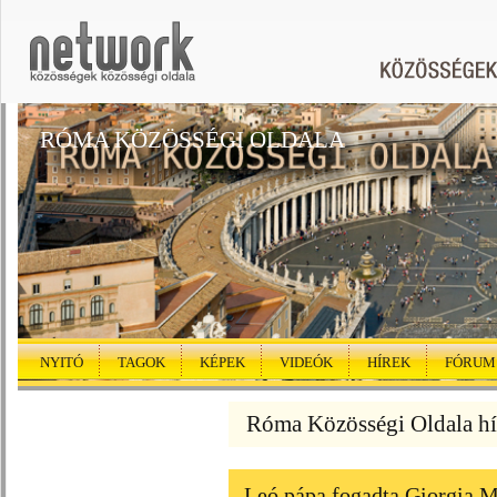
RÓMA KÖZÖSSÉGI OLDALA
NYITÓ
TAGOK
KÉPEK
VIDEÓK
HÍREK
FÓRUM
Róma Közösségi Oldala hí
Leó pápa fogadta Giorgia M