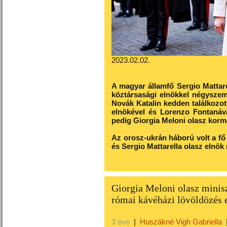
2023.02.02.
A magyar államfő Sergio Mattar
köztársasági elnökkel négyszemkö
Novák Katalin kedden találkozot
elnökével és Lorenzo Fontanáva
pedig Giorgia Meloni olasz kormá
Az orosz-ukrán háború volt a fő
és Sergio Mattarella olasz elnö
Giorgia Meloni olasz minisz
római kávéházi lövöldözés 
3 éve
|
Huszákné Vigh Gabriella