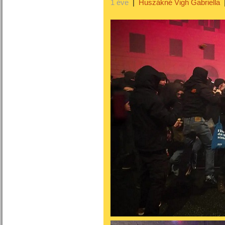
1 éve
|
Huszákné Vigh Gabriella