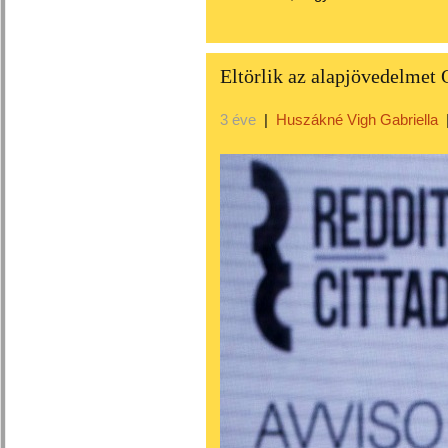
Eltörlik az alapjövedelmet
3 éve
|
Huszákné Vigh Gabriella