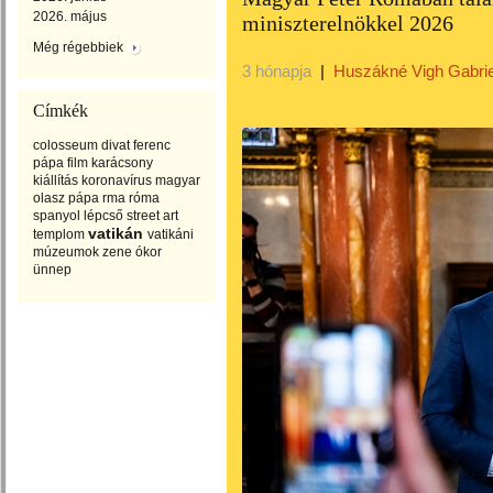
2026. május
miniszterelnökkel 2026
Még régebbiek
3 hónapja
|
Huszákné Vigh Gabrie
Címkék
colosseum
divat
ferenc
pápa
film
karácsony
kiállítás
koronavírus
magyar
olasz
pápa
rma
róma
spanyol lépcső
street art
vatikán
templom
vatikáni
múzeumok
zene
ókor
ünnep