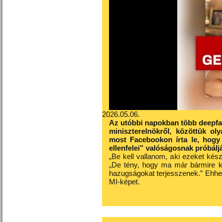
2026.05.06.
Az utóbbi napokban több deepfak
miniszterelnökről, közöttük o
most Facebookon írta le, hogy
ellenfelei” valóságosnak próbáljá
„Be kell vallanom, aki ezeket kész
„De tény, hogy ma már bármire 
hazugságokat terjesszenek.” Ehhe
MI-képet.