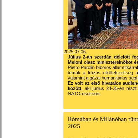
2025.07.06.
Július 2-án szerdán délelőtt f
Meloni olasz miniszterelnököt és
Pietro Parolin bíboros államtitkárr
témák a közös elkötelezettség a
valamint a gázai humanitárius segí
Ez volt az első hivatalos audie
között,
aki június 24-25-én részt 
NATO-csúcson.
Rómában és Milánóban tünte
2025