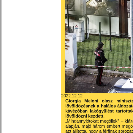
2022.12.12.
Giorgia Meloni olasz miniszt
lövöldözésnek a halálos áldozat
kávézóban lakógyűlést tartotta
lövöldözni kezdett.
„Mindannyiótokat megöllek” – kiál
alapján, majd három embert megöl
azt állította, hogy a férfinak soroz