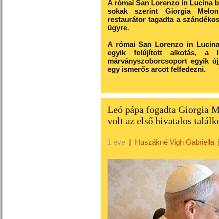
A római San Lorenzo in Lucina ba
sokak szerint Giorgia Meloni
restaurátor tagadta a szándékos
ügyre.
A római San Lorenzo in Lucina b
egyik felújított alkotás, a 
márványszoborcsoport egyik újj
egy ismerős arcot felfedezni.
Leó pápa fogadta Giorgia M
volt az első hivatalos talál
1 éve
|
Huszákné Vigh Gabriella