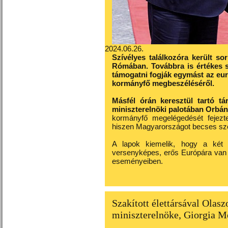
2024.06.26.
Szívélyes találkozóra került so
Rómában. Továbbra is értékes 
támogatni fogják egymást az euró
kormányfő megbeszéléséről.
Másfél órán keresztül tartó tá
miniszterelnöki palotában Orbán 
kormányfő megelégedését fejez
hiszen Magyarországot becses sz
A lapok kiemelik, hogy a két 
versenyképes, erős Európára van 
eseményeiben.
Szakított élettársával Olas
miniszterelnöke, Giorgia M