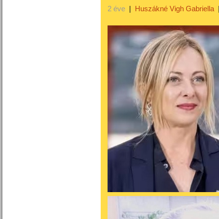
2 éve
|
Huszákné Vigh Gabriella