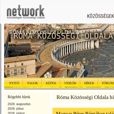
RÓMA KÖZÖSSÉGI OLDALA
NYITÓ
TAGOK
KÉPEK
VIDEÓK
HÍREK
FÓRUM
Róma Közösségi Oldala hí
Régebbi hírek
2026. augusztus
2026. július
Magyar Péter Rómában talál
2026. június