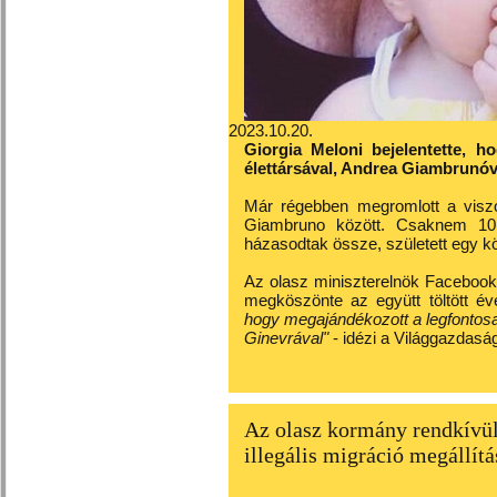
2023.10.20.
Giorgia Meloni bejelentette, h
élettársával, Andrea Giambrunóv
Már régebben megromlott a viszo
Giambruno között. Csaknem 10
házasodtak össze, született egy kö
Az olasz miniszterelnök Facebook-o
megköszönte az együtt töltött é
hogy megajándékozott a legfontos
Ginevrával"
- idézi a Világgazdasá
Az olasz kormány rendkívüli
illegális migráció megállít