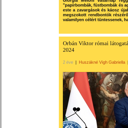
Giorgia Meloni vasárnap regg
"papírbombák, füstbombák és a
este a zavargások és káosz újab
megszokott rendbontók részéről
valamilyen célért tüntessenek, 
Orbán Viktor római látogatá
2024
2 éve
|
Huszákné Vigh Gabriella