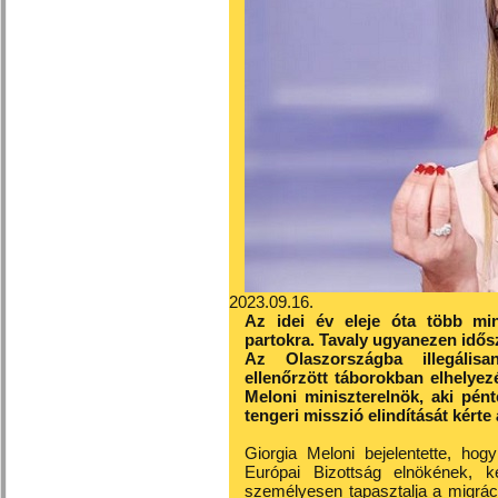
2023.09.16.
Az idei év eleje óta több mi
partokra. Tavaly ugyanezen idős
Az Olaszországba illegálisan
ellenőrzött táborokban elhelyezé
Meloni miniszterelnök, aki pén
tengeri misszió elindítását kérte 
Giorgia Meloni bejelentette, hog
Európai Bizottság elnökének, 
személyesen tapasztalja a migrác