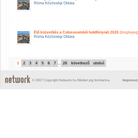
Róma Közösségi Oldala
Élő közvetítés a Colosseumból holdfénynél 2020
(blogbejeg
Róma Közösségi Oldala
1
2
3
4
5
6
7
...
26
következő
utolsó
© 2007 Copyright Network.hu Minden jog fenntartva.
Impress