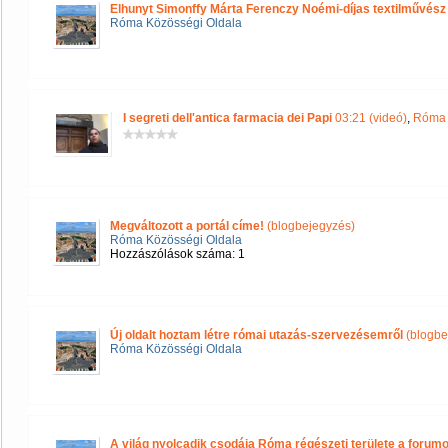
Elhunyt Simonffy Márta Ferenczy Noémi-díjas textilművész
Róma Közösségi Oldala
I segreti dell'antica farmacia dei Papi
03:21 (videó)
,
Róma 
Megváltozott a portál címe!
(blogbejegyzés)
Róma Közösségi Oldala
Hozzászólások száma: 1
Új oldalt hoztam létre római utazás-szervezésemről
(blogbe
Róma Közösségi Oldala
A világ nyolcadik csodája Róma régészeti területe a forum