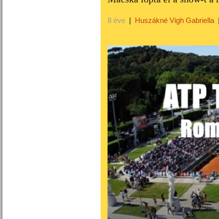
8 éve
|
Huszákné Vigh Gabriella