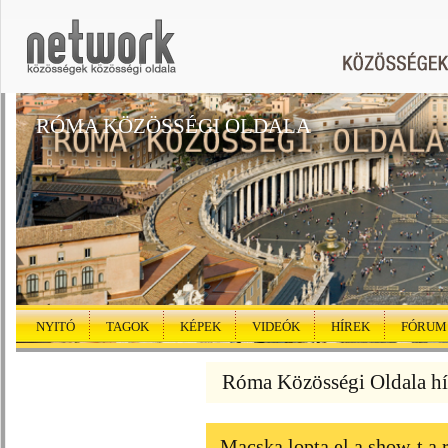
RÓMA KÖZÖSSÉGI OLDALA
NYITÓ
TAGOK
KÉPEK
VIDEÓK
HÍREK
FÓRUM
Róma Közösségi Oldala hí
Macska lopta el a show-t a 