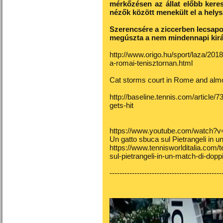
mérkőzésen az állat előbb keresz
nézők között menekült el a helys
Szerencsére a ziccerben lecsapot
megúszta a nem mindennapi kirá
http://www.origo.hu/sport/laza/201
a-romai-tenisztornan.html
Cat storms court in Rome and almo
http://baseline.tennis.com/article
gets-hit
https://www.youtube.com/watch
Un gatto sbuca sul Pietrangeli in u
https://www.tennisworlditalia.com/
sul-pietrangeli-in-un-match-di-dopp
---------------------------------------------