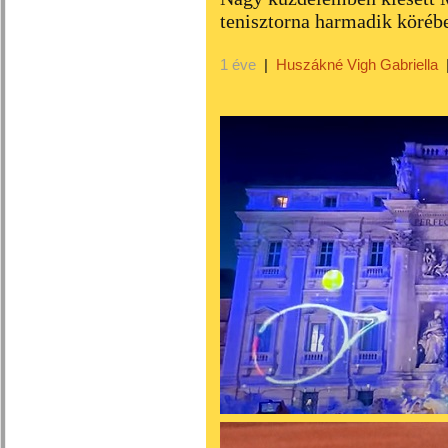
tenisztorna harmadik köréb
1 éve
|
Huszákné Vigh Gabriella