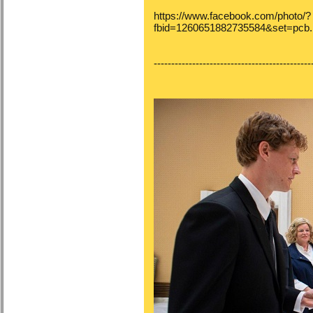
https://www.facebook.com/photo/?
fbid=1260651882735584&set=pcb
---------------------------------------------