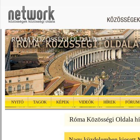
RÓMA KÖZÖSSÉGI OLDALA
NYITÓ
TAGOK
KÉPEK
VIDEÓK
HÍREK
FÓRUM
Róma Közösségi Oldala hí
Nagy küzdelemben kiesett 