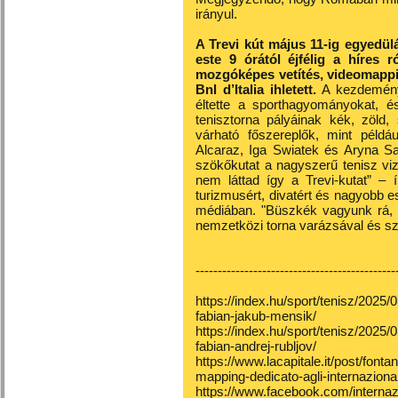
irányul.
A Trevi kút május 11-ig egyedülá
este 9 órától éjfélig a híres
mozgóképes vetítés, videomapping
Bnl d’Italia ihletett.
A kezdeménye
éltette a sporthagyományokat, és
tenisztorna pályáinak kék, zöld,
várható főszereplők, mint példáu
Alcaraz, Iga Swiatek és Aryna Sa
szökőkutat a nagyszerű tenisz viz
nem láttad így a Trevi-kutat” – 
turizmusért, divatért és nagyobb 
médiában. "Büszkék vagyunk rá, h
nemzetközi torna varázsával és szí
---------------------------------------------
https://index.hu/sport/tenisz/2025
fabian-jakub-mensik/
https://index.hu/sport/tenisz/2025
fabian-andrej-rubljov/
https://www.lacapitale.it/post/fontan
mapping-dedicato-agli-internazionali
https://www.facebook.com/internazio