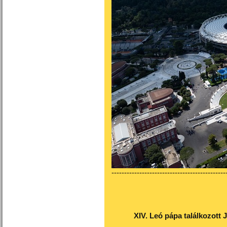
---------------------------------------------
XIV. Leó pápa találkozott 