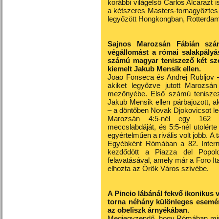
korábbi világelső Carlos Alcarazt
a kétszeres Masters-tornagyőztes A
legyőzött Hongkongban, Rotterdam
Sajnos Marozsán Fábián szám
végállomást a római salakpályás
számú magyar teniszező két szo
kiemelt Jakub Mensik ellen.
Joao Fonseca és Andrej Rubljov – 
akiket legyőzve jutott Marozsá
mezőnyébe. Első számú teniszez
Jakub Mensik ellen párbajozott, a
– a döntőben Novak Djokovicsot l
Marozsán 4:5-nél egy 162 km
meccslabdáját, és 5:5-nél utolérte
egyértelműen a rivális volt jobb. A t
Egyébként Rómában a 82. Internaz
kezdődött a Piazza del Popolo 
felavatásával, amely már a Foro I
elhozta az Örök Város szívébe.
A Pincio lábánál fekvő ikonikus 
torna néhány különleges esemén
az obeliszk árnyékában.
Megjegyzendő, hogy Rómában mind