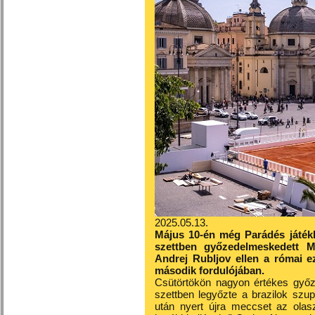
2025.05.13.
Május 10-én még Parádés játékk
szettben győzedelmeskedett 
Andrej Rubljov ellen a római ez
második fordulójában.
Csütörtökön nagyon értékes győze
szettben legyőzte a brazilok szu
után nyert újra meccset az olas