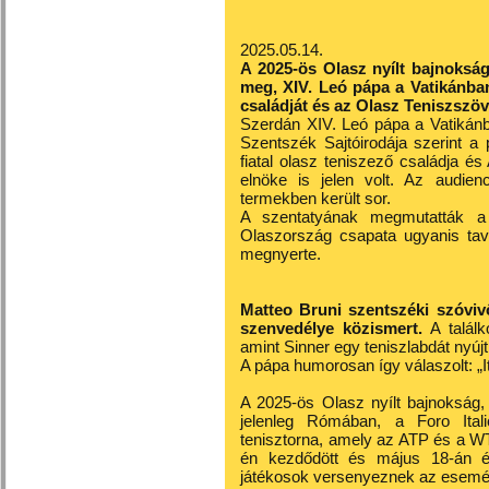
2025.05.14.
A 2025-ös Olasz nyílt bajnoks
meg, XIV. Leó pápa a Vatikánban
családját és az Olasz Teniszszöv
Szerdán XIV. Leó pápa a Vatikánb
Szentszék Sajtóirodája szerint a
fiatal olasz teniszező családja é
elnöke is jelen volt. Az audienc
termekben került sor.
A szentatyának megmutatták a 
Olaszország csapata ugyanis tava
megnyerte.
Matteo Bruni szentszéki szóviv
szenvedélye közismert.
A találk
amint Sinner egy teniszlabdát nyúj
A pápa humorosan így válaszolt: „I
A 2025-ös Olasz nyílt bajnokság, h
jelenleg Rómában, a Foro Ita
tenisztorna, amely az ATP és a W
én kezdődött és május 18-án é
játékosok versenyeznek az esem