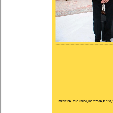
---------------------------------------------
Címkék:
bnl
foro italico
marozsán
tenisz