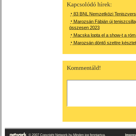
Kapcsolódó hírek:
83 BNL Nemzetközi Teniszver
Marozsán Fábián új teniszcsilla
összesen 2023
Macska lopta el a show-t a róm
Marozsán döntő szettre késztett
Kommentáld!
© 2007 Copyright Network.hu Minden jog fenntartva.
Impre