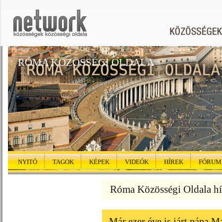
RÓMA KÖZÖSSÉGI OLDALA
NYITÓ
TAGOK
KÉPEK
VIDEÓK
HÍREK
FÓRUM
Róma Közösségi Oldala hí
Már ezer éve is járt pápa 