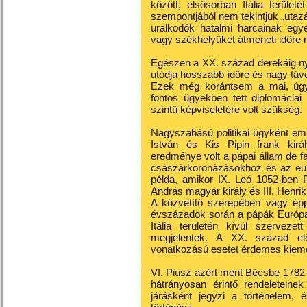
között, elsősorban Itália terület
szempontjából nem tekintjük „utaz
uralkodók hatalmi harcainak egy
vagy székhelyüket átmeneti időre 
Egészen a XX. század derekáig ny
utódja hosszabb időre és nagy táv
Ezek még korántsem a mai, úgyne
fontos ügyekben tett diplomácia
szintű képviseletére volt szükség.
Nagyszabású politikai ügyként emlí
István és Kis Pipin frank királ
eredménye volt a pápai állam de f
császárkoronázásokhoz és az euró
példa, amikor IX. Leó 1052-ben 
András magyar király és III. Henri
A közvetítő szerepében vagy épp
évszázadok során a pápák Európa-
Itália területén kívül szervez
megjelentek. A XX. század el
vonatkozású esetet érdemes kieme
VI. Piusz azért ment Bécsbe 1782-
hátrányosan érintő rendeleteinek
járásként jegyzi a történelem, 