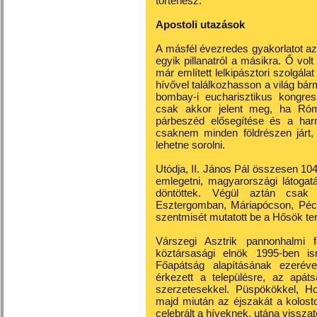
történész.
Apostoli utazások
A másfél évezredes gyakorlatot az 
egyik pillanatról a másikra. Ő volt
már említett lelkipásztori szolgála
hívővel találkozhasson a világ bárm
bombay-i eucharisztikus kongr
csak akkor jelent meg, ha Rómáb
párbeszéd elősegítése és a harm
csaknem minden földrészen járt,
lehetne sorolni.
Utódja, II. János Pál összesen 104 
emlegetni, magyarországi látogat
döntöttek. Végül aztán csak 
Esztergomban, Máriapócson, Pécs
szentmisét mutatott be a Hősök te
Várszegi Asztrik pannonhalmi
köztársasági elnök 1995-ben 
Főapátság alapításának ezeréve
érkezett a településre, az apá
szerzetesekkel. Püspökökkel, Hor
majd miután az éjszakát a kolost
celebrált a híveknek, utána visszat