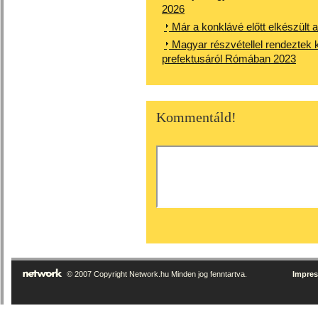
2026
Már a konklávé előtt elkészült 
Magyar részvétellel rendeztek ko
prefektusáról Rómában 2023
Kommentáld!
© 2007 Copyright Network.hu Minden jog fenntartva.
Impre