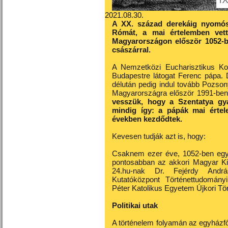
2021.08.30.
A XX. század derekáig nyomós 
Rómát, a mai értelemben vett
Magyarországon először 1052-ben
császárral.
A Nemzetközi Eucharisztikus Ko
Budapestre látogat Ferenc pápa. D
délután pedig indul tovább Pozson
Magyarországra először 1991-ben
vesszük, hogy a Szentatya gy
mindig így: a pápák mai értel
években kezdődtek.
Kevesen tudják azt is, hogy:
Csaknem ezer éve, 1052-ben egy 
pontosabban az akkori Magyar Ki
24.hu-nak Dr. Fejérdy Andrá
Kutatóközpont Történettudomány
Péter Katolikus Egyetem Újkori Tö
Politikai utak
A történelem folyamán az egyházfő