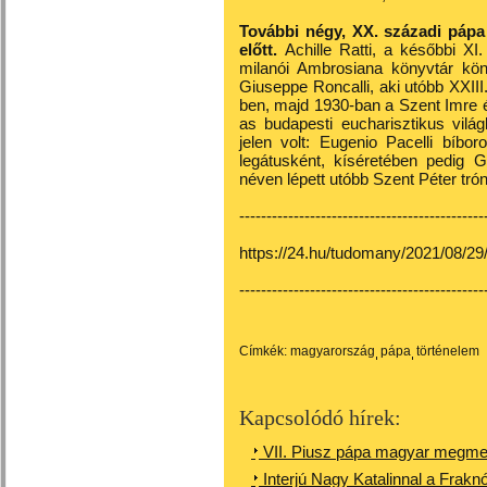
További négy, XX. századi pápa
előtt.
Achille Ratti, a későbbi X
milanói Ambrosiana könyvtár kön
Giuseppe Roncalli, aki utóbb XXIII.
ben, majd 1930-ban a Szent Imre é
as budapesti eucharisztikus vilá
jelen volt: Eugenio Pacelli bíbor
legátusként, kíséretében pedig G
néven lépett utóbb Szent Péter trón
---------------------------------------------
https://24.hu/tudomany/2021/08/2
---------------------------------------------
Címkék:
magyarország
pápa
történelem
Kapcsolódó hírek:
VII. Piusz pápa magyar megme
Interjú Nagy Katalinnal a Fraknó