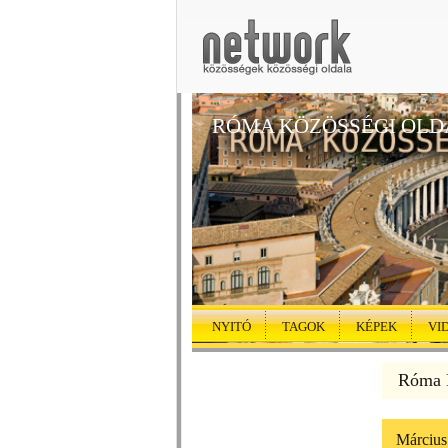
RÓMA KÖZÖSSÉGI OLD
NYITÓ
TAGOK
KÉPEK
VI
Róma K
Március