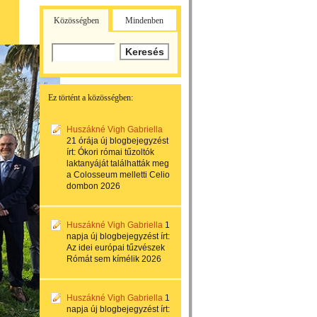
Közösségben
Mindenben
Ez történt a közösségben:
Huszákné Vigh Gabriella
21 órája
új blogbejegyzést
írt:
Ókori római tűzoltók
laktanyáját találhatták meg
a Colosseum melletti Celio
dombon 2026
Huszákné Vigh Gabriella
1
napja
új blogbejegyzést írt:
Az idei európai tűzvészek
Rómát sem kímélik 2026
Huszákné Vigh Gabriella
1
napja
új blogbejegyzést írt: