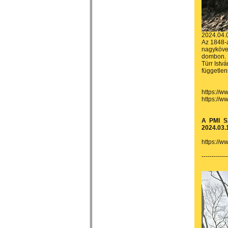
2024.04.
Az 1848-
nagykövet
dombon.
Türr Istv
független
https://
https://
A PMI Sz
2024.03.
https://
------------