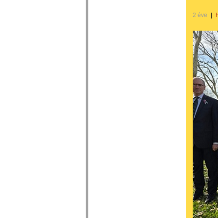
2 éve
|