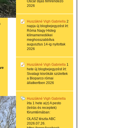
Oscar díjas filmrendező
2026
Huszákné Vigh Gabriella
2
n
napja
új blogbejegyzést írt:
Róma Nagy Hideg
klímamenedékei
meghosszabbítva
augusztus 14-ig nyitottak
2026
Huszákné Vigh Gabriella
1
rve
hete
új blogbejegyzést írt:
Sivatagi kisrókák születtek
a Bioparco római
állatkertben 2026
Huszákné Vigh Gabriella
írta
1 hete
a(z)
A pesto
(leírás és receptek)
fórumtémában:
OLASZ tészta ABC
2026.07.26.