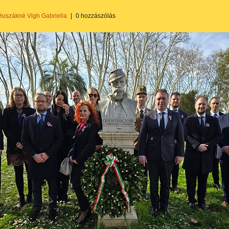
Huszákné Vigh Gabriella
|
0 hozzászólás