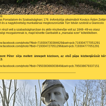
09.
as Forradalom és Szabadságharc 176. évfordulója alkalmából Kovács Ádám Zoltá
 és a nagykövetség munkatársai megkoszorúzták Türr István szobrát a Gianicolo
án részt vett a szabadságharcban és aktív résztvevője volt az 1848–49-es olasz
ségi mozgalomnak is, majd követte Garibaldit a „marsalai ezer” kötelékében.
www.facebook.com/photo/?fbid=719304730384629&set=pcb.719304777051291
www.facebook.com/photo?fbid=719304727051296&set=pcb.719304777051291
ent Péter sírja mellett ünnepelt közösen, az első pápa közbenjárását ké
15
.
www.facebook.com/photo?fbid=795038366003849&set=pcb.795038679337151
---------------------------------------------------------------------------------