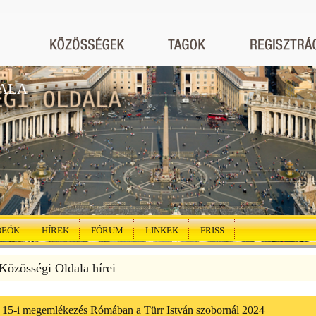
ALA
DEÓK
HÍREK
FÓRUM
LINKEK
FRISS
özösségi Oldala hírei
 15-i megemlékezés Rómában a Türr István szobornál 2024