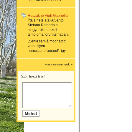
https://www.facebook....
Huszákné Vigh Gabriella
írta
1 hete
a(z)
A Santo
Stefano Rotondo a
magyarok nemzeti
temploma
fórumtémában:
„Senki sem álmodhatott
volna ilyen
horrorpanorámáról”: így ...
Friss események »
Szólj hozzá te is!