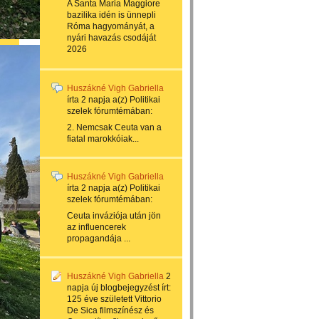
A Santa Maria Maggiore
bazilika idén is ünnepli
Róma hagyományát, a
nyári havazás csodáját
2026
Huszákné Vigh Gabriella
írta
2 napja
a(z)
Politikai
szelek
fórumtémában:
2. Nemcsak Ceuta van a
fiatal marokkóiak...
Huszákné Vigh Gabriella
írta
2 napja
a(z)
Politikai
szelek
fórumtémában:
Ceuta inváziója után jön
az influencerek
propagandája ...
Huszákné Vigh Gabriella
2
napja
új blogbejegyzést írt:
125 éve született Vittorio
De Sica filmszínész és