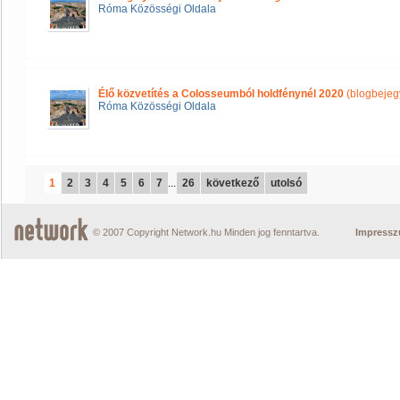
Róma Közösségi Oldala
Élő közvetítés a Colosseumból holdfénynél 2020
(blogbejeg
Róma Közösségi Oldala
1
2
3
4
5
6
7
...
26
következő
utolsó
© 2007 Copyright Network.hu Minden jog fenntartva.
Impress