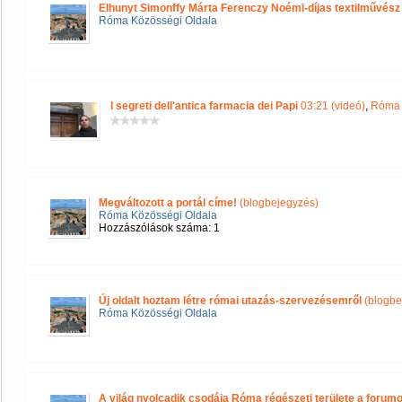
Elhunyt Simonffy Márta Ferenczy Noémi-díjas textilművész
Róma Közösségi Oldala
I segreti dell'antica farmacia dei Papi
03:21 (videó)
,
Róma 
Megváltozott a portál címe!
(blogbejegyzés)
Róma Közösségi Oldala
Hozzászólások száma: 1
Új oldalt hoztam létre római utazás-szervezésemről
(blogbe
Róma Közösségi Oldala
A világ nyolcadik csodája Róma régészeti területe a forum