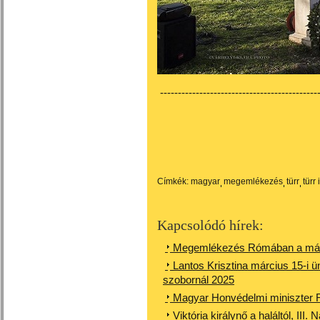
---------------------------------------------
Címkék:
magyar
megemlékezés
türr
türr
Kapcsolódó hírek:
Megemlékezés Rómában a márci
Lantos Krisztina március 15-i 
szobornál 2025
Magyar Honvédelmi miniszter 
Viktória királynő a haláltól, II