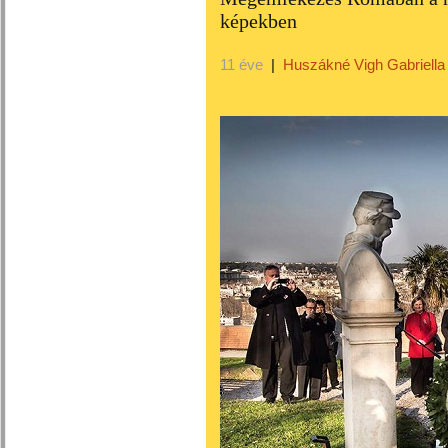
képekben
11 éve
|
Huszákné Vigh Gabriella