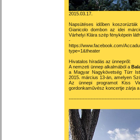
2015.03.17.
Napsütéses időben koszorúzták
Gianicolo dombon az idei márc
Várhelyi Klára szép fényképein lát
-
https://www.facebook.com/Acc
type=1&theater
Hivatalos híradás az ünnepről:
A nemzeti ünnep alkalmából a
Bala
a Magyar Nagykövetség Türr Ist
2015. március 13-án, amelyen Szö
Az ünnepi programot Kiss V
gordonkaművész koncertje zárja 
---------------------------------------------