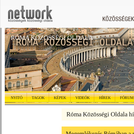
RÓMA KÖZÖSSÉGI OLDALA
NYITÓ
TAGOK
KÉPEK
VIDEÓK
HÍREK
FÓRUM
Róma Közösségi Oldala hí
Megemlékezés Rómában a m