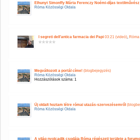
Elhunyt Simonffy Márta Ferenczy Noémi-díjas textilművész
Róma Közösségi Oldala
I segreti dell'antica farmacia dei Papi
03:21 (videó)
,
Róma 
Megváltozott a portál címe!
(blogbejegyzés)
Róma Közösségi Oldala
Hozzászólások száma: 1
Új oldalt hoztam létre római utazás-szervezésemről
(blogbe
Róma Közösségi Oldala
A világ nyolcadik csodája Róma régészeti területe a forum