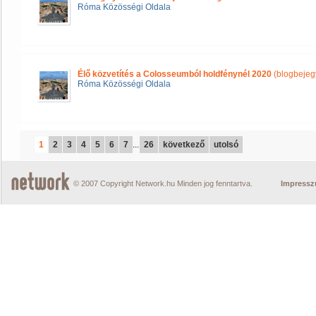
Róma Közösségi Oldala
Élő közvetítés a Colosseumból holdfénynél 2020
(blogbejeg
Róma Közösségi Oldala
1
2
3
4
5
6
7
...
26
következő
utolsó
© 2007 Copyright Network.hu Minden jog fenntartva.
Impress