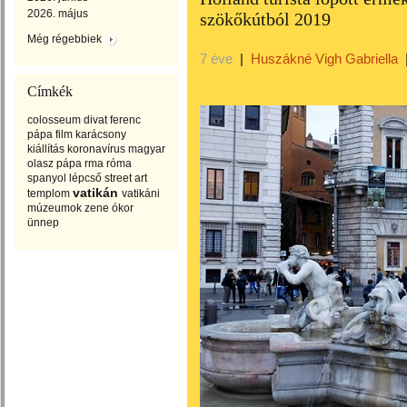
2026. május
szökőkútból 2019
Még régebbiek
7 éve
|
Huszákné Vigh Gabriella
Címkék
colosseum
divat
ferenc
pápa
film
karácsony
kiállítás
koronavírus
magyar
olasz
pápa
rma
róma
spanyol lépcső
street art
vatikán
templom
vatikáni
múzeumok
zene
ókor
ünnep