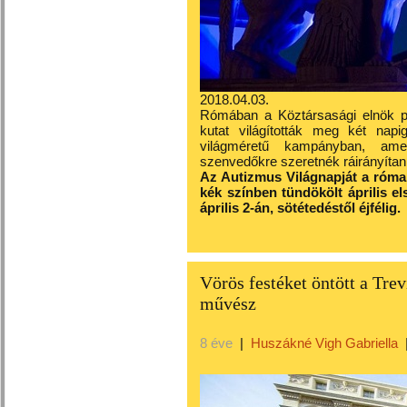
2018.04.03.
Rómában a Köztársasági elnök palo
kutat világították meg két nap
világméretű kampányban, ame
szenvedőkre szeretnék ráirányítani
Az Autizmus Világnapját a római
kék színben tündökölt április el
április 2-án, sötétedéstől éjfélig.
Vörös festéket öntött a Trev
művész
8 éve
|
Huszákné Vigh Gabriella