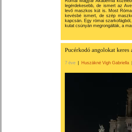
Római Magyar Akadémia közelében,
legérdekesebb, de ismert az Aven
levő maszkos kút is. Most Róma s
kevésbé ismert, de szép maszkos
kapcsán. Egy római szarkofágból, é
kutat csúnyán megrongálták, a masz
Pucérkodó angolokat keres 
7 éve
|
Huszákné Vigh Gabriella