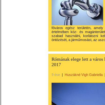
főváros egész területén, amel
értelmében köz- és magánterüle
szabad használni, korlátozni k
öntözését, a járműmosást, az uszo
Rómának elege lett a város 
2017
9 éve
|
Huszákné Vigh Gabriella