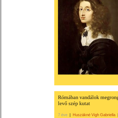
Rómában vandálok megrongá
levő szép kutat
7 éve
|
Huszákné Vigh Gabriella