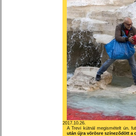
2017.10.26.
A Trevi kútnál megismételt ún. fut
után újra vörösre színeződött a 