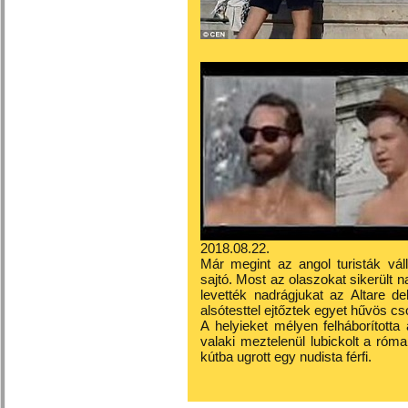
2018.08.22.
Már megint az angol turisták váll
sajtó. Most az olaszokat sikerült n
levették nadrágjukat az Altare del
alsótesttel ejtőztek egyet hűvös c
A helyieket mélyen felháborított
valaki meztelenül lubickolt a róma
kútba ugrott egy nudista férfi.