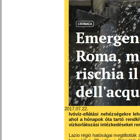
2017.07.22.
Ivóvíz-ellátási nehézségekre l
ahol a hónapok óta tartó rendkí
vízkorlátozási intézkedéseket re
Lazio régió hatóságai megtiltották 