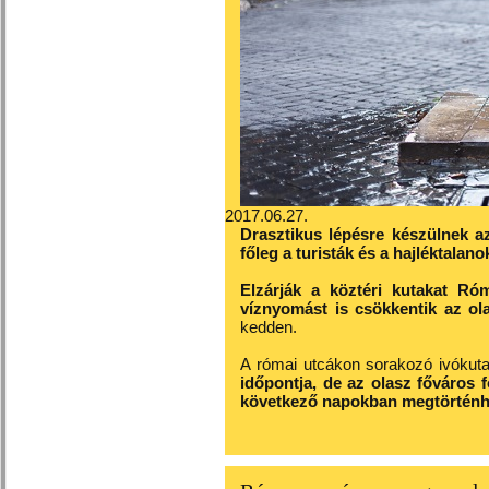
2017.06.27.
Drasztikus lépésre készülnek az
főleg a turisták és a hajléktalan
Elzárják a köztéri kutakat Ró
víznyomást is csökkentik az ol
kedden.
A római utcákon sorakozó ivókut
időpontja, de az olasz főváros f
következő napokban megtörténh