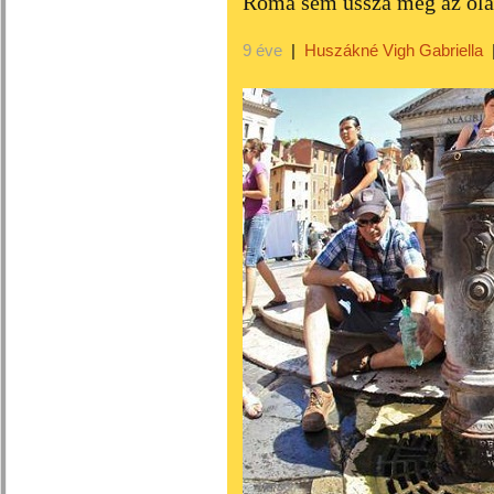
Róma sem ússza meg az olas
9 éve
|
Huszákné Vigh Gabriella