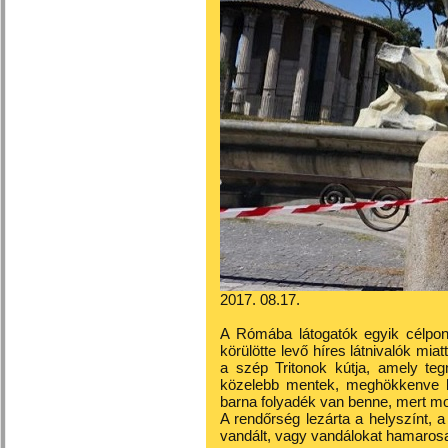
2017. 08.17.
A Rómába látogatók egyik célpont
körülötte levő híres látnivalók miat
a szép Tritonok kútja, amely teg
közelebb mentek, meghökkenve lá
barna folyadék van benne, mert mot
A rendőrség lezárta a helyszínt, a 
vandált, vagy vandálokat hamarosa