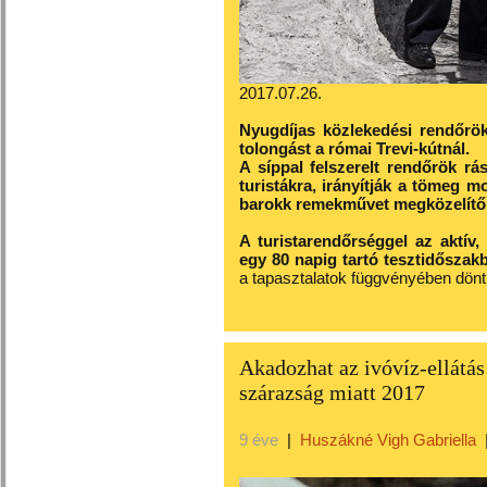
2017.07.26.
Nyugdíjas közlekedési rendőrö
tolongást a római Trevi-kútnál.
A síppal felszerelt rendőrök r
turistákra, irányítják a tömeg 
barokk remekművet megközelítő
A turistarendőrséggel az aktív, 
egy 80 napig tartó tesztidőszak
a tapasztalatok függvényében dönt ar
Akadozhat az ivóvíz-ellátá
szárazság miatt 2017
9 éve
|
Huszákné Vigh Gabriella