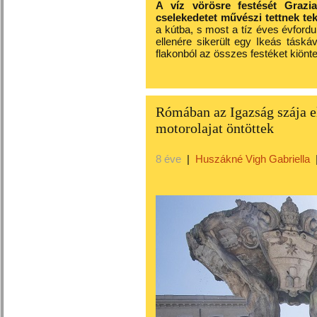
A víz vörösre festését Grazi
cselekedetet művészi tettnek teki
a kútba, s most a tíz éves évfordu
ellenére sikerült egy Ikeás táská
flakonból az összes festéket kiönte
Rómában az Igazság szája el
motorolajat öntöttek
8 éve
|
Huszákné Vigh Gabriella