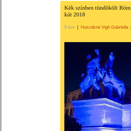
Kék színben tündökölt Rómáb
kút 2018
8 éve
|
Huszákné Vigh Gabriella