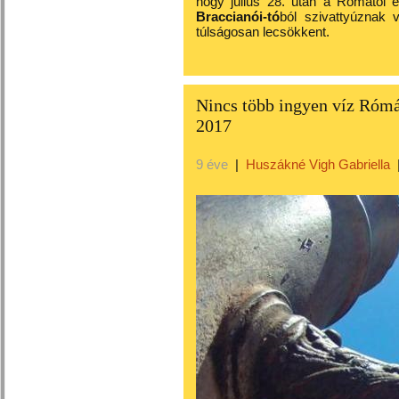
hogy július 28. után a Rómától é
Braccianói-tó
ból szivattyúznak v
túlságosan lecsökkent.
Nincs több ingyen víz Rómá
2017
9 éve
|
Huszákné Vigh Gabriella