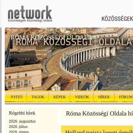
RÓMA KÖZÖSSÉGI OLDALA
NYITÓ
TAGOK
KÉPEK
VIDEÓK
HÍREK
FÓRUM
Róma Közösségi Oldala hír
Régebbi hírek
2026. augusztus
2026. július
Holland turista lopott érm
2026. június