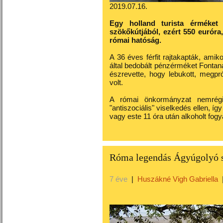
2019.07.16.
Egy holland turista érméket
szökőkútjából, ezért 550 euróra,
római hatóság.
A 36 éves férfit rajtakapták, amik
által bedobált pénzérméket Fonta
észrevette, hogy lebukott, megpr
volt.
A római önkormányzat nemrégi
"antiszociális" viselkedés ellen, í
vagy este 11 óra után alkoholt fogy
Róma legendás Ágyúgolyó sz
7 éve
|
Huszákné Vigh Gabriella