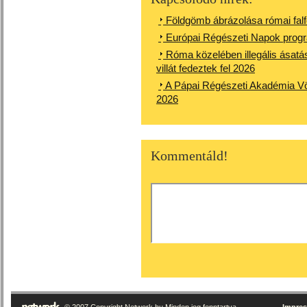
Földgömb ábrázolása római fal
Európai Régészeti Napok pro
Róma közelében illegális ásatás
villát fedeztek fel 2026
A Pápai Régészeti Akadémia Vör
2026
Kommentáld!