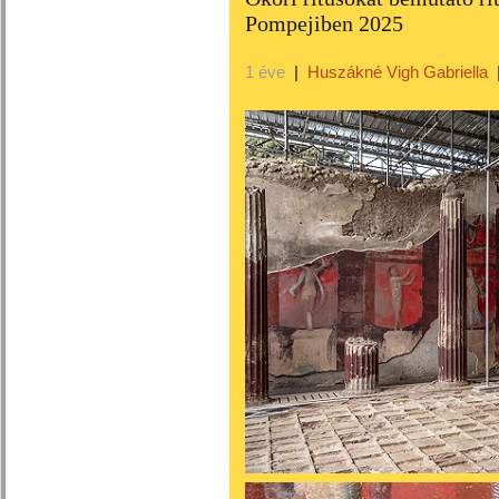
Pompejiben 2025
1 éve
|
Huszákné Vigh Gabriella