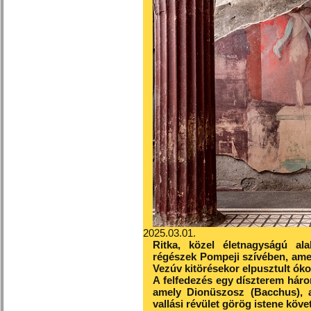
2025.03.01.
Ritka, közel életnagyságú ala
régészek Pompeji szívében, amely
Vezúv kitörésekor elpusztult óko
A felfedezés egy díszterem három
amely Dionüszosz (Bacchus), 
vallási révület görög istene köve