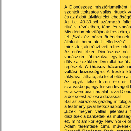
A Dionüszosz misztériumaiként i
szentelt titokzatos vallási rítusok 
és az áldott túlvilági élet lehetőségé
Az i.e. 40-30-ból származó falf
rituális révületben, tánc és vadá
Misztériumok villájának freskóira, 
fel. „Száz év múlva történelminek
általunk bemutatott felfedezés” 
miniszter, aki részt vett a freskók 
Az óriási frízen Dionüszosz női 
vadászként ábrázolva, egy levágo
döfve a kezükben lévő állat hasába.
régészek
A thiasus házának ne
vallási közösségre.
A freskó kö
fáklyával látható, aki feltehetően 
Az egyik felső frízen élő és fe
szarvasborjú, egy frissen levágott
ez a szembeállítás aláhúzza Dionü
a dőzsölést az ősi áldozással.
Bár az ábrázolás gazdag mitológiai
a festmény jóval hétköznapibb szerep
„Ezek mélyen vallási jelentésű 
díszítsék a bankettek és mulatságo
ez, mint amikor egy New York-i ol
Ádám teremtése című művének m