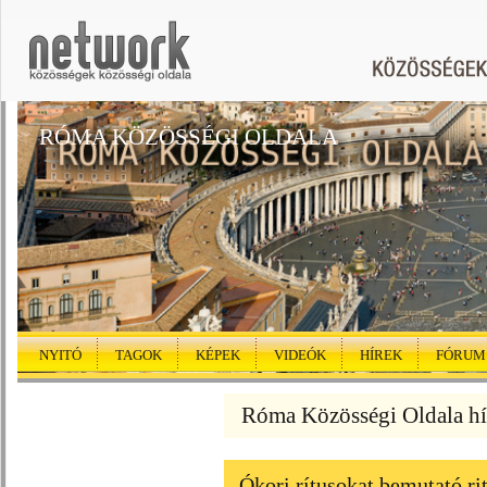
RÓMA KÖZÖSSÉGI OLDALA
NYITÓ
TAGOK
KÉPEK
VIDEÓK
HÍREK
FÓRUM
Róma Közösségi Oldala hí
Ókori rítusokat bemutató ri