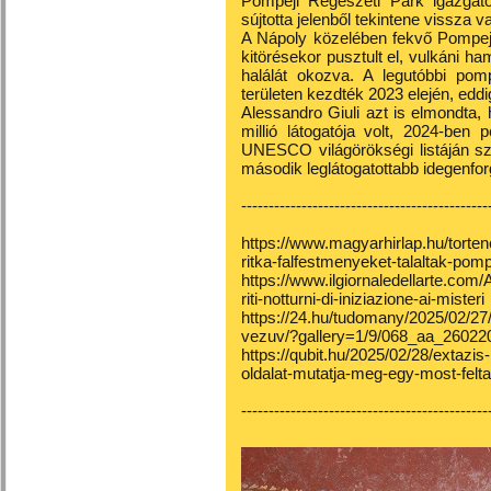
Pompeji Régészeti Park igazgató
sújtotta jelenből tekintene vissza va
A Nápoly közelében fekvő Pompeji
kitörésekor pusztult el, vulkáni h
halálát okozva. A legutóbbi pom
területen kezdték 2023 elején, eddig
Alessandro Giuli azt is elmondta
millió látogatója volt, 2024-ben
UNESCO világörökségi listáján s
második leglátogatottabb idegenfo
---------------------------------------------
https://www.magyarhirlap.hu/torte
ritka-falfestmenyeket-talaltak-pom
https://www.ilgiornaledellarte.com/
riti-notturni-di-iniziazione-ai-misteri
https://24.hu/tudomany/2025/02/27/
vezuv/?gallery=1/9/068_aa_26022
https://qubit.hu/2025/02/28/extazi
oldalat-mutatja-meg-egy-most-felt
---------------------------------------------