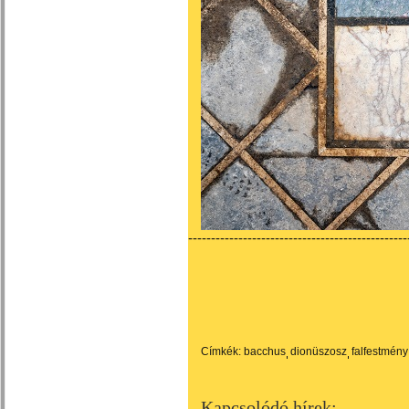
------------------------------------------------
Címkék:
bacchus
dionüszosz
falfestmény
Kapcsolódó hírek: