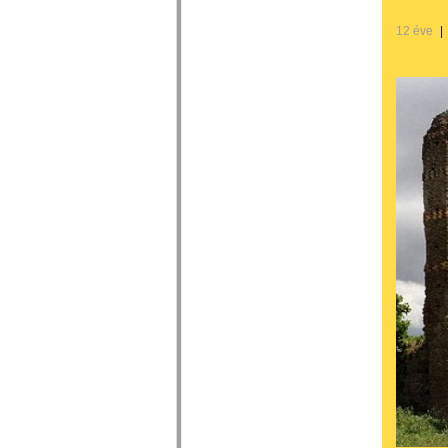
12 éve
|