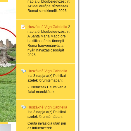
napja
új blogbejegyzést írt:
Az idei európai tűzvészek
Rómát sem kímélik 2026
Huszákné Vigh Gabriella
2
napja
új blogbejegyzést írt:
A Santa Maria Maggiore
bazilika idén is ünnepli
Róma hagyományát, a
nyári havazás csodáját
2026
Huszákné Vigh Gabriella
írta
3 napja
a(z)
Politikai
szelek
fórumtémában:
2. Nemcsak Ceuta van a
fiatal marokkóiak...
Huszákné Vigh Gabriella
írta
3 napja
a(z)
Politikai
szelek
fórumtémában:
Ceuta inváziója után jön
az influencerek