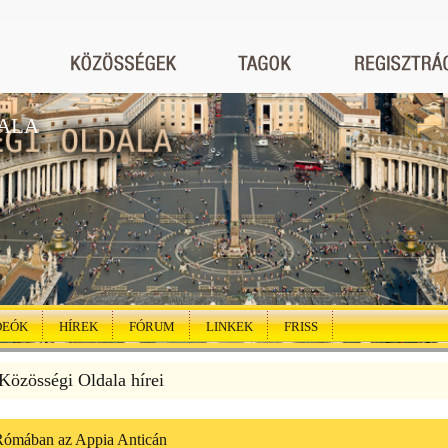
ALA
DEÓK
HÍREK
FÓRUM
LINKEK
FRISS
özösségi Oldala hírei
ómában az Appia Anticán