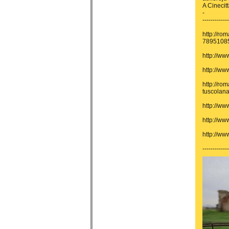
A Cinecit
-
-------------
http://ro
7895108
http://ww
http://ww
http://ro
tuscolan
http://w
http://ww
http://ww
-------------