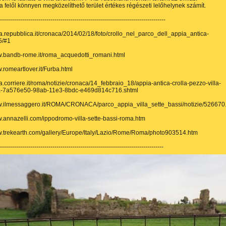
ta felől könnyen megközelíthető terület értékes régészeti lelőhelynek számít.
----------------------------------------------------------------------------------
ma.repubblica.it/cronaca/2014/02/18/foto/crollo_nel_parco_dell_appia_antica-
5/#1
w.bandb-rome.it/roma_acquedotti_romani.html
w.romeartlover.it/Furba.html
ma.corriere.it/roma/notizie/cronaca/14_febbraio_18/appia-antica-crolla-pezzo-villa-
a-7a576e50-98ab-11e3-8bdc-e469d814c716.shtml
ww.ilmessaggero.it/ROMA/CRONACA/parco_appia_villa_sette_bassi/notizie/526670
w.annazelli.com/ippodromo-villa-sette-bassi-roma.htm
w.trekearth.com/gallery/Europe/Italy/Lazio/Rome/Roma/photo903514.htm
---------------------------------------------------------------------------------