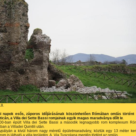
18.
i napok esős, záporos időjárásának köszönhetően Rómában omlás történt
ticán, a Villa dei Sette Bassi romjainak egyik magas maradványa dőlt le
.
200-ban épült Villa dei Sette Bassi a második legnagyobb rom komplexum R
ban a Villadei Quintili után.
ypályán a kívül három nagy méretű épületmaradvány, köztük egy 13 méter ke
rom is látható a villa területén. A
Via Tuscolana mentén történt az omlás.