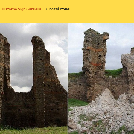
Huszákné Vigh Gabriella
|
0 hozzászólás