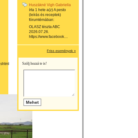
Huszákné Vigh Gabriella
írta
1 hete
a(z)
A pesto
(leírás és receptek)
fórumtémában:
OLASZ tészta ABC
2026.07.26.
https://www.facebook....
Friss események »
Szólj hozzá te is!
.shtml