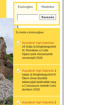
Közösségben
Mindenben
Ez történt a közösségben:
Huszákné Vigh Gabriella
16 órája
új blogbejegyzést
írt:
Rómában a Colle
Oppio park visszanyerte
vonzerejét 2026
Huszákné Vigh Gabriella
1
napja
új blogbejegyzést írt:
Ókori római tűzoltók
laktanyáját találhatták meg
a Colosseum melletti Celio
dombon 2026
Huszákné Vigh Gabriella
2