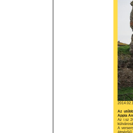
2014.02.
Az utóbb
Appia An
Az i.sz 
külvárosá
A versen
átmérőjű 