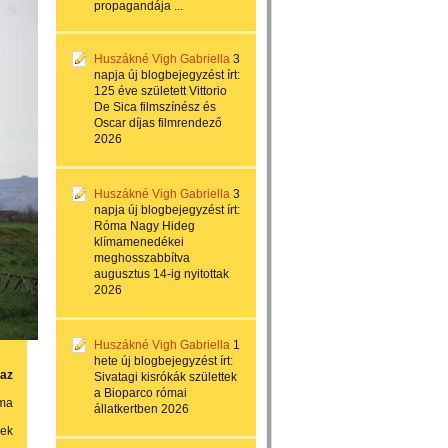
propagandája ...
Huszákné Vigh Gabriella
3
napja
új blogbejegyzést írt:
125 éve született Vittorio
De Sica filmszínész és
Oscar díjas filmrendező
2026
Huszákné Vigh Gabriella
3
napja
új blogbejegyzést írt:
Róma Nagy Hideg
klímamenedékei
meghosszabbítva
augusztus 14-ig nyitottak
2026
Huszákné Vigh Gabriella
1
hete
új blogbejegyzést írt:
 az
Sivatagi kisrókák születtek
a Bioparco római
óma
állatkertben 2026
rek