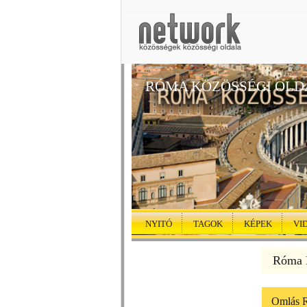
RÓMA KÖZÖSSÉGI OLD
NYITÓ
TAGOK
KÉPEK
VI
Róma K
Omlás R