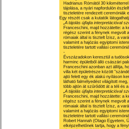
Hadrianus Rómától 30 kilométerre
tájolása, a nyári napfordulón észle
tiszteletére rendezett ceremóniák 
Egy részét csak a kutatók látogathatj
„A tájolás újfajta interpretációval 
Franceschini, majd hozzátette: a ké
régész szerint a fénynek megvolt a
rómaiak által is tisztelt Ízisz, a v
valamint a hajózás egyiptomi iste
tiszteletére tartott vallási ceremón
-
Évszázadokon keresztül a tudósok 
harminc épületből álló császári palo
Franceschini azonban azt állítja, h
villa két épületrésze között "szán
ajtó felett egy ék alakú nyíláson k
látható falmélyedést világított m
több ajtón át szűrődött át a téli és 
„A tájolás újfajta interpretációval 
Franceschini, majd hozzátette: a ké
régész szerint a fénynek megvolt a
rómaiak által is tisztelt Ízisz, a v
valamint a hajózás egyiptomi iste
tiszteletére tartott vallási ceremón
Robert Hannah (Otago Egyetem, Új-
elképzelhetőnek tartja, hogy a fény