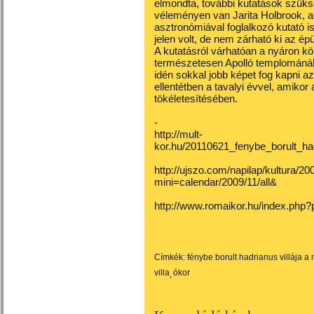
elmondta, további kutatások szük
véleményen van Jarita Holbrook, a 
asztronómiával foglalkozó kutató is
jelen volt, de nem zárható ki az ép
A kutatásról várhatóan a nyáron kö
természetesen Apolló templománál t
idén sokkal jobb képet fog kapni az
ellentétben a tavalyi évvel, amiko
tökéletesítésében.
-
http://mult-
kor.hu/20110621_fenybe_borult_had
http://ujszo.com/napilap/kultura/200
mini=calendar/2009/11/all
&
http://www.romaikor.hu/index.ph
Címkék:
fénybe borult hadrianus villája a
villa
ókor