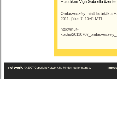
Huszákné Vigh Gabriella
üzente
Omlásveszély miatt lezárták a Ha
2011. július 7. 10:41 MTI
http://mult-
kor.hu/20110707_omlasveszely_m
© 2007 Copyright Network.hu Minden jog fenntartva.
Impre