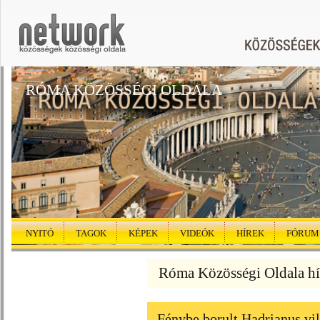
RÓMA KÖZÖSSÉGI OLDALA
NYITÓ
TAGOK
KÉPEK
VIDEÓK
HÍREK
FÓRUM
Róma Közösségi Oldala hí
Fénybe borult Hadrianus vil