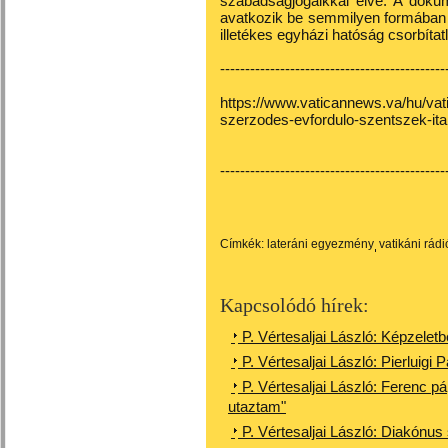
szabadságjogaikkal élve. A doku
avatkozik be semmilyen formában 
illetékes egyházi hatóság csorbítat
---------------------------------------------
https://www.vaticannews.va/hu/vat
szerzodes-evfordulo-szentszek-ital
---------------------------------------------
Címkék:
lateráni egyezmény
vatikáni rádi
Kapcsolódó hírek:
P. Vértesaljai László: Képzeletb
P. Vértesaljai László: Pierluigi 
P. Vértesaljai László: Ferenc p
utaztam"
P. Vértesaljai László: Diakónu