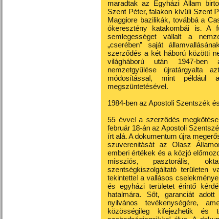
maradtak az Egyházi Állam birto
Szent Péter, falakon kívüli Szent 
Maggiore bazilikák, továbbá a Cas
ókeresztény katakombái is. A 
semlegességet vállalt a nemz
„cserében” saját államvallásána
szerződés a két háború közötti n
világháború után 1947-ben 
nemzetgyűlése újratárgyalta az
módosítással, mint például a
megszüntetésével.
1984-ben az Apostoli Szentszék é
55 évvel a szerződés megkötése u
február 18-án az Apostoli Szents
írt alá. A dokumentum újra megerős
szuverenitását az Olasz Államo
emberi értékek és a közjó előmozd
missziós, pasztorális, okta
szentségkiszolgáltató területen v
tekintettel a vallásos cselekménye
és egyházi területet érintő kérd
hatalmára. Sőt, garanciát adott
nyilvános tevékenységére, ame
közösségileg kifejezhetik és t