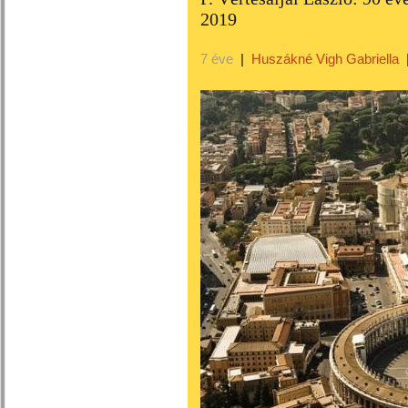
2019
7 éve
|
Huszákné Vigh Gabriella