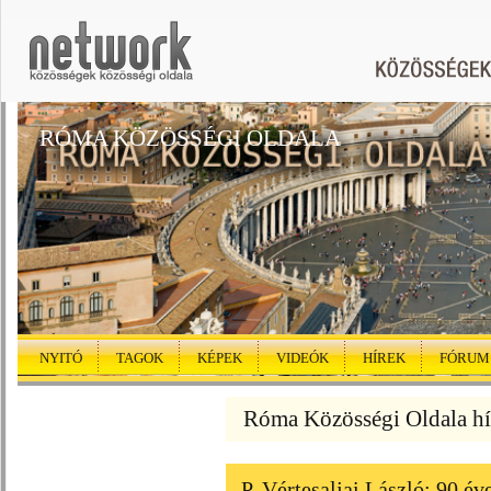
RÓMA KÖZÖSSÉGI OLDALA
NYITÓ
TAGOK
KÉPEK
VIDEÓK
HÍREK
FÓRUM
Róma Közösségi Oldala hí
P. Vértesaljai László: 90 év