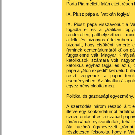
Porta Pia melletti falán ejtett rése
IX. Piusz pápa a „Vatikán foglya”
IX. Piusz pápa visszavonult a Va
fogadta el és a „Vatikán fogly
rendezetlen, patthelyzetben – mi
a lelki és bizonyos értelemben a
bizonyít, hogy elsőként ismerte 
(aminek centenáriumáról külön pá
függetlenné vált Magyar Királysá
katolikusok számára volt nagyo
katolikus egyház tagjai és az új 
pápa a „Non expedit” kezdetű bullá
részt vegyenek a pápai terület
eseményeiben. Az áldatlan állapoto
egyezmény oldotta meg.
Politikai és gazdasági egyezmény
A szerződés három részből állt: 
illetve egy konkordátumot tartalma
szuverenitását és a szabad pápa
fővárosának nyilvánították, tehá
óta húzódó úgynevezett „római 
részletesen felsorolta, hogy a Vat