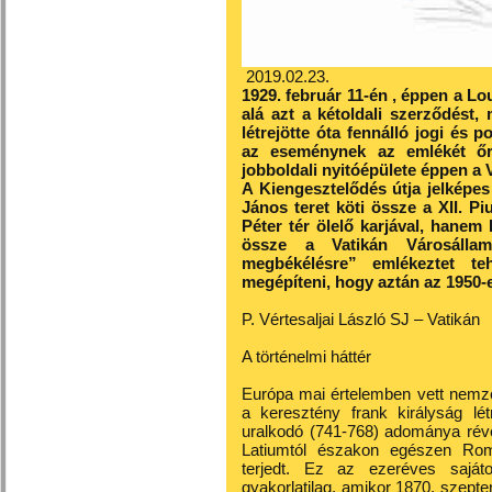
2019.02.23.
1929. február 11-én , éppen a L
alá azt a kétoldali szerződést
létrejötte óta fennálló jogi és 
az eseménynek az emlékét őrz
jobboldali nyitóépülete éppen a 
A Kiengesztelődés útja jelképes 
János teret köti össze a XII. Pi
Péter tér ölelő karjával, hanem
össze a Vatikán Városállam
megbékélésre” emlékeztet te
megépíteni, hogy aztán az 1950-
P. Vértesaljai László SJ – Vatikán
A történelmi háttér
Európa mai értelemben vett nemze
a keresztény frank királyság lét
uralkodó (741-768) adománya révé
Latiumtól északon egészen Rom
terjedt. Ez az ezeréves sajáto
gyakorlatilag, amikor 1870. szept