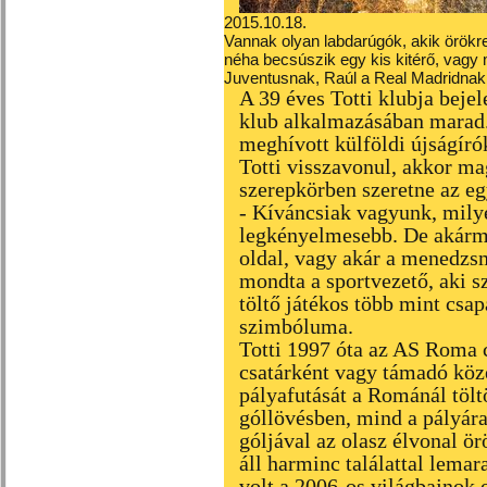
2015.10.18.
Vannak olyan labdarúgók, akik örökre
néha becsúszik egy kis kitérő, vagy m
Juventusnak, Raúl a Real Madridnak
A 39 éves Totti klubja bejel
klub alkalmazásában marad.
meghívott külföldi újságírók
Totti visszavonul, akkor ma
szerepkörben szeretne az e
- Kíváncsiak vagyunk, mily
legkényelmesebb. De akármi
oldal, vagy akár a menedzs
mondta a sportvezető, aki sz
töltő játékos több mint csa
szimbóluma.
Totti 1997 óta az AS Roma 
csatárként vagy támadó közé
pályafutását a Románál tölt
góllövésben, mind a pályára
góljával az olasz élvonal ö
áll harminc találattal lemar
volt a 2006-os világbajnok o