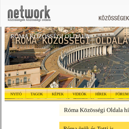
RÓMA KÖZÖSSÉGI OLDALA
NYITÓ
TAGOK
KÉPEK
VIDEÓK
HÍREK
FÓRUM
Róma Közösségi Oldala hí
Róma örök és Totti is