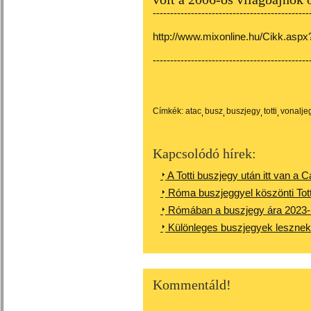
---------------------------------------------
http://www.mixonline.hu/Cikk.asp
---------------------------------------------
Címkék:
atac
busz
buszjegy
totti
vonalje
Kapcsolódó hírek:
A Totti buszjegy után itt van a
Róma buszjeggyel köszönti Tott
Rómában a buszjegy ára 2023-b
Különleges buszjegyek lesznek
Kommentáld!