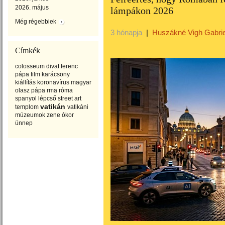
2026. május
lámpákon 2026
Még régebbiek
3 hónapja
|
Huszákné Vigh Gabrie
Címkék
colosseum
divat
ferenc
pápa
film
karácsony
kiállítás
koronavírus
magyar
olasz
pápa
rma
róma
spanyol lépcső
street art
vatikán
templom
vatikáni
múzeumok
zene
ókor
ünnep