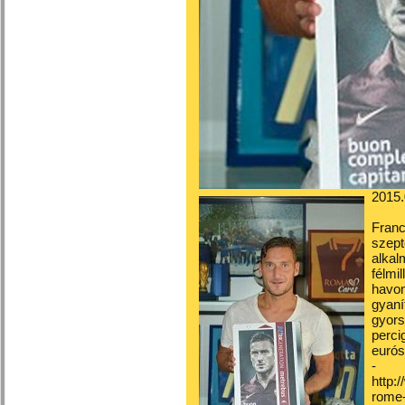
2015.
Fran
szept
alka
félmi
havo
gyaní
gyors
perc
eurós
-
http:
rome-