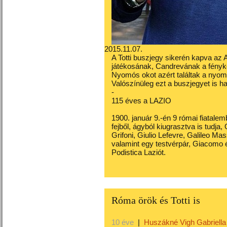
2015.11.07.
A Totti buszjegy sikerén kapva az 
játékosának, Candrevának a fényk
Nyomós okot azért találtak a nyomta
Valószínüleg ezt a buszjegyet is h
-
115 éves a LAZIO
1900. január 9.-én 9 római fiatalem
fejből, ágyból kiugrasztva is tudja, 
Grifoni, Giulio Lefevre, Galileo Ma
valamint egy testvérpár, Giacomo és
Podistica Laziót.
Róma örök és Totti is
10 éve
|
Huszákné Vigh Gabriella