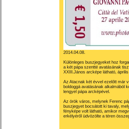
2014.04.08.
Különleges buszjegyeket hoz forg
a két pápa szentté avatásának tiszt
XXIII.János arcképe látható, áprili
Az Atacnak két évvel ezelőtt már vo
boldoggá avatásának alkalmából ko
lengyel pápa arcképével.
Az örök város, melynek Ferenc páp
buszjegyet bocsátott ki tavaly, me
fényképe volt látható, amikor megv
erkélyéről üdvözölte a téren összeg