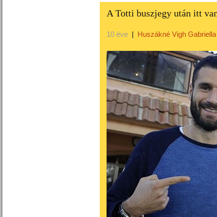
A Totti buszjegy után itt v
10 éve
|
Huszákné Vigh Gabriella