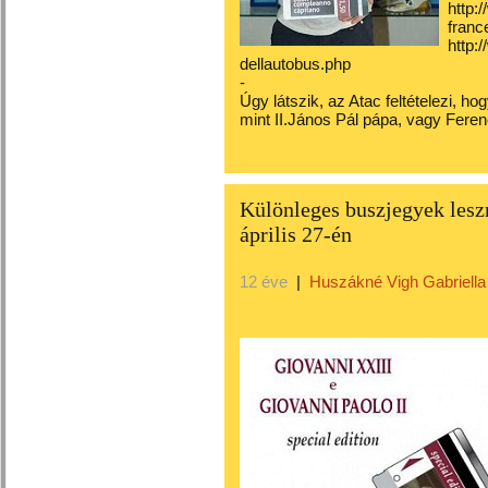
http:/
franc
http:/
dellautobus.php
-
Úgy látszik, az Atac feltételezi, h
mint II.János Pál pápa, vagy Fere
Különleges buszjegyek les
április 27-én
12 éve
|
Huszákné Vigh Gabriella