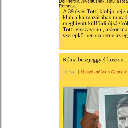
Del Piero a Juventusnak, Raúl a Rea
Romnak.
A 39 éves Totti klubja bejel
klub alkalmazásában marad.
meghívott külföldi újságírók
Totti visszavonul, akkor ma
szerepkörben szeretne az e
Róma buszjeggyel köszönti T
10 éve
|
Huszákné Vigh Gabriella