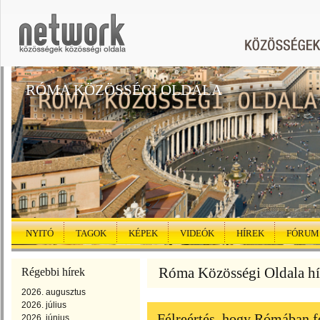
RÓMA KÖZÖSSÉGI OLDALA
NYITÓ
TAGOK
KÉPEK
VIDEÓK
HÍREK
FÓRUM
Róma Közösségi Oldala hír
Régebbi hírek
2026. augusztus
2026. július
Félreértés, hogy Rómában fe
2026. június