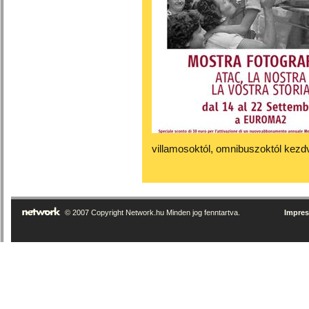
villamosoktól, omnibuszoktól kezd
© 2007 Copyright Network.hu Minden jog fenntartva.
Impre