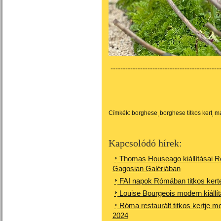
---------------------------------------------
Címkék:
borghese
borghese titkos kert
m
Kapcsolódó hírek:
Thomas Houseago kiállításai 
Gagosian Galériában
FAI napok Rómában titkos kert
Louise Bourgeois modern kiáll
Róma restaurált titkos kertje m
2024