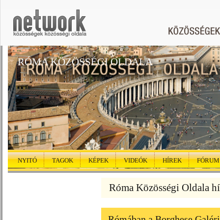
RÓMA KÖZÖSSÉGI OLDALA
NYITÓ
TAGOK
KÉPEK
VIDEÓK
HÍREK
FÓRUM
Róma Közösségi Oldala hí
Rómában a Borghese Galéria 