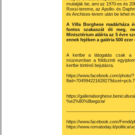
mutatják be, ami az 1970-es és 200
Rossi-tereme, az Apollo- és Daph
és Anchises-terem után be lehet m
A Villa Borghese madárháza és 
fontos szakaszát éli meg, m
Minisztérium aláírta az 5 évre s
ennek fejében a galéria 500 ezer 
A kertbe a látogatás csak a 
múzeumban a földszinti egyiptomi
kertbe történő bejutásra.
https://www.facebook.com/photo/?
fbid=704994221628279&set=pcb.
https://galleriaborghese.beniculturali
%e2%80%8begizia/
---------------------------------------------
https://www.facebook.com/Fendi
https://www.romatoday.it/politica/u