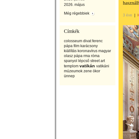
használh
2026. május
Még régebbiek
3 éve
|
Címkék
colosseum
divat
ferenc
pápa
film
karácsony
kiállítás
koronavírus
magyar
olasz
pápa
rma
róma
spanyol lépcső
street art
vatikán
templom
vatikáni
múzeumok
zene
ókor
ünnep