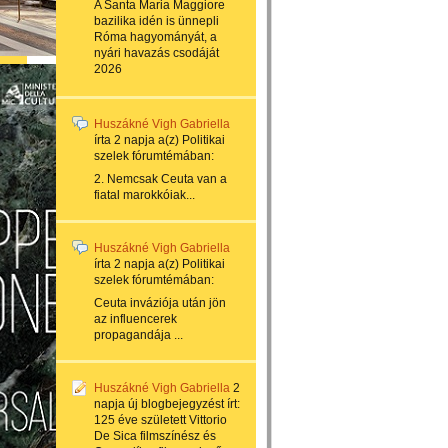
A Santa Maria Maggiore
bazilika idén is ünnepli
Róma hagyományát, a
nyári havazás csodáját
2026
Huszákné Vigh Gabriella
írta
2 napja
a(z)
Politikai
szelek
fórumtémában:
2. Nemcsak Ceuta van a
fiatal marokkóiak...
Huszákné Vigh Gabriella
írta
2 napja
a(z)
Politikai
szelek
fórumtémában:
Ceuta inváziója után jön
az influencerek
propagandája ...
Huszákné Vigh Gabriella
2
napja
új blogbejegyzést írt:
125 éve született Vittorio
De Sica filmszínész és