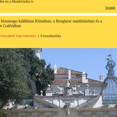
rtbe és a Madárházba is.
Tovább
Houseago kiállításai Rómában, a Borghese madárházban és a
n Galériában
Huszákné Vigh Gabriella
|
0 hozzászólás