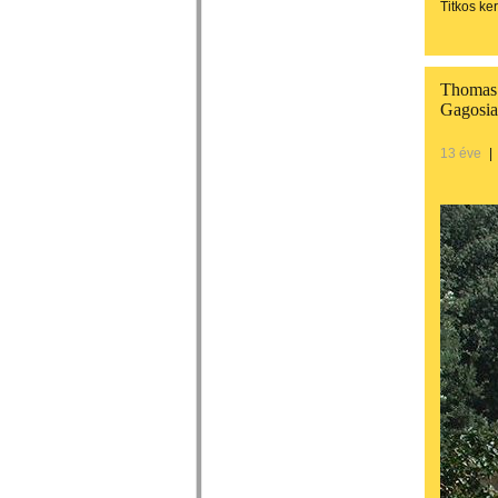
Titkos ke
Thomas 
Gagosia
13 éve
|