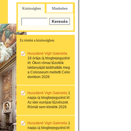
Közösségben
Mindenben
Ez történt a közösségben:
Huszákné Vigh Gabriella
18 órája
új blogbejegyzést
írt:
Ókori római tűzoltók
laktanyáját találhatták meg
a Colosseum melletti Celio
dombon 2026
Huszákné Vigh Gabriella
1
napja
új blogbejegyzést írt:
Az idei európai tűzvészek
Rómát sem kímélik 2026
Huszákné Vigh Gabriella
1
napja
új blogbejegyzést írt: