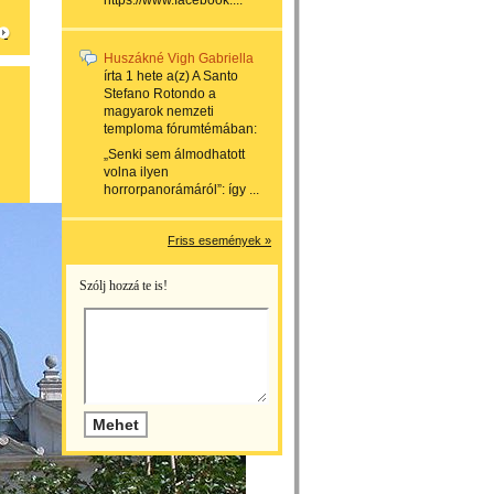
https://www.facebook....
Huszákné Vigh Gabriella
írta
1 hete
a(z)
A Santo
Stefano Rotondo a
magyarok nemzeti
temploma
fórumtémában:
„Senki sem álmodhatott
volna ilyen
horrorpanorámáról”: így ...
Friss események »
Szólj hozzá te is!