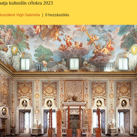
atja kulturális célokra 2023
Huszákné Vigh Gabriella
|
0 hozzászólás