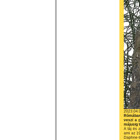
2023.04.
Rómában 
veszi a p
májusig 
A táj és
ami az 19
Daphne-t