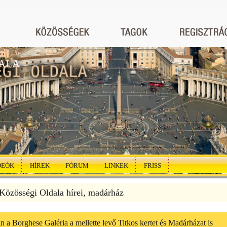
ALA
DEÓK
HÍREK
FÓRUM
LINKEK
FRISS
özösségi Oldala hírei, madárház
a Borghese Galéria a mellette levő Titkos kertet és Madárházat is