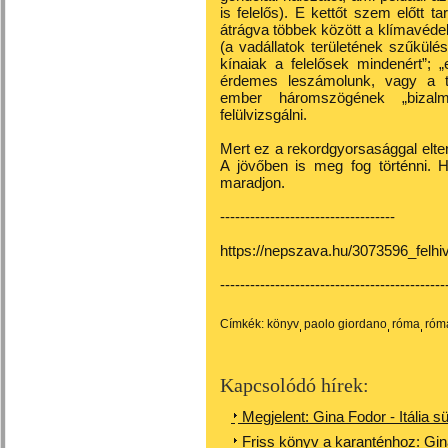
is felelős). E kettőt szem előtt t
átrágva többek között a klímavéde
(a vadállatok területének szűkülés
kínaiak a felelősek mindenért”; „
érdemes leszámolunk, vagy a tu
ember háromszögének „bizalma
felülvizsgálni.
Mert ez a rekordgyorsasággal elter
A jövőben is meg fog történni. H
maradjon.
-----------------------------------
https://nepszava.hu/3073596_felh
---------------------------------------------
Címkék:
könyv
paolo giordano
róma
róm
Kapcsolódó hírek:
Megjelent: Gina Fodor - Itália s
Friss könyv a karanténhoz: Gi