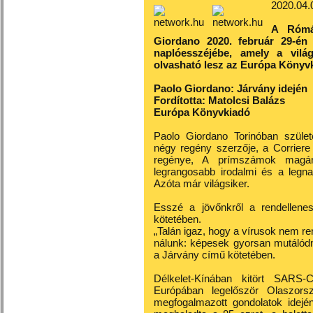
2020.04.
A Rómá
Giordano 2020. február 29-én k
naplóesszéjébe, amely a vilá
olvasható lesz az Európa Köny
Paolo Giordano: Járvány idején
Fordította: Matolcsi Balázs
Európa Könyvkiadó
Paolo Giordano Torinóban születe
négy regény szerzője, a Corriere
regénye, A prímszámok magán
legrangosabb irodalmi és a legna
Azóta már világsiker.
Esszé a jövőnkről a rendellene
kötetében.
„Talán igaz, hogy a vírusok nem re
nálunk: képesek gyorsan mutálódni
a Járvány című kötetében.
Délkelet-Kínában kitört SARS
Európában legelőször Olaszors
megfogalmazott gondolatok idejé