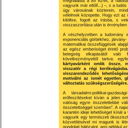
meghaladta a 85 ezret, a halotta
vagyunk már ettől!...) –, s a tudós
úgy városának közterein, mind
vélelmek közepette. Hogy ezt az 
kitöltse, fogott az írásba, s ve
visszaszorítása után is érvényben
A vészhelyzetben a tudomány 
exponenciális görbékhez, járvány- 
matematikai összefüggések alapj
az egész emberiséget érintő prob
betegség elkapásától való 
következményeitől tartva: egy
kártyavárként omlik össze, m
visszatér a régi kerékvágásba
visszarendeződés lehetőségéne
motiválni az ismét egyetlen, 
változtatás szükségszerűségére.
A társadalmi-politikai-gazdasá
erőfeszítéseket kíván a jelen em
valóság egyre összetettebbé vál
összetettséggel szemben”. A napok
karantén ideje lehetőséget kínál 
vagyunk egy természeti ökosziszt
közvetítésével mi magunk is létr
gondolati hálózatot, ami például az