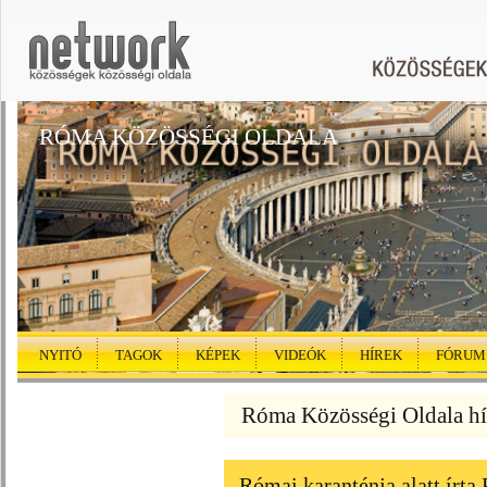
RÓMA KÖZÖSSÉGI OLDALA
NYITÓ
TAGOK
KÉPEK
VIDEÓK
HÍREK
FÓRUM
Róma Közösségi Oldala hí
Római karanténja alatt írta