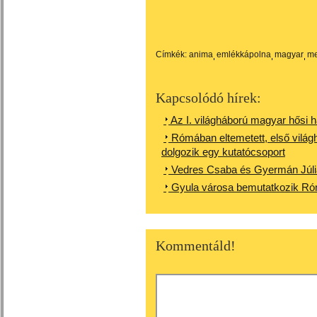
Címkék:
anima
emlékkápolna
magyar
me
Kapcsolódó hírek:
Az I. világháború magyar hősi 
Rómában eltemetett, első világ
dolgozik egy kutatócsoport
Vedres Csaba és Gyermán Júli
Gyula városa bemutatkozik R
Kommentáld!