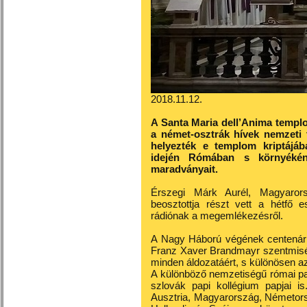
2018.11.12.
A Santa Maria dell’Anima templo
a német-osztrák hívek nemzeti
helyezték e templom kriptájá
idején Rómában s környékén 
maradványait.
Érszegi Márk Aurél, Magyaror
beosztottja részt vett a hétfő e
rádiónak a megemlékezésről.
A Nagy Háború végének centenári
Franz Xaver Brandmayr szentmisét
minden áldozatáért, s különösen az
A különböző nemzetiségű római pa
szlovák papi kollégium papjai is
Ausztria, Magyarország, Németors