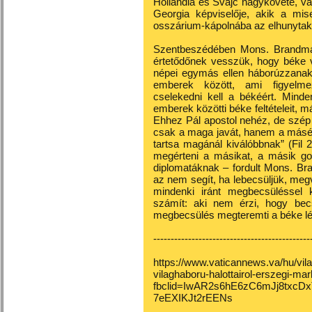
Hollandia és Svájc nagykövete, va
Georgia képviselője, akik a mi
osszárium-kápolnába az elhunytak
Szentbeszédében Mons. Brandmay
értetődőnek vesszük, hogy béke v
népei egymás ellen háborúzzanak
emberek között, ami figyelmez
cselekedni kell a békéért. Mind
emberek közötti béke feltételeit, 
Ehhez Pál apostol nehéz, de szép 
csak a maga javát, hanem a másét 
tartsa magánál kiválóbbnak” (Fil 2
megérteni a másikat, a másik gon
diplomatáknak – fordult Mons. Br
az nem segít, ha lebecsüljük, meg
mindenki iránt megbecsüléssel k
számít: aki nem érzi, hogy becs
megbecsülés megteremti a béke lé
---------------------------------------------
https://www.vaticannews.va/hu/vi
vilaghaboru-halottairol-erszegi-ma
fbclid=IwAR2s6hE6zC6mJj8txcDx
7eEXIKJt2rEENs