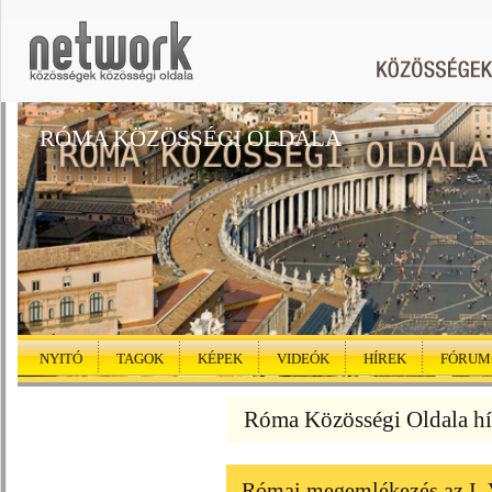
RÓMA KÖZÖSSÉGI OLDALA
NYITÓ
TAGOK
KÉPEK
VIDEÓK
HÍREK
FÓRUM
Róma Közösségi Oldala hí
Római megemlékezés az I. 