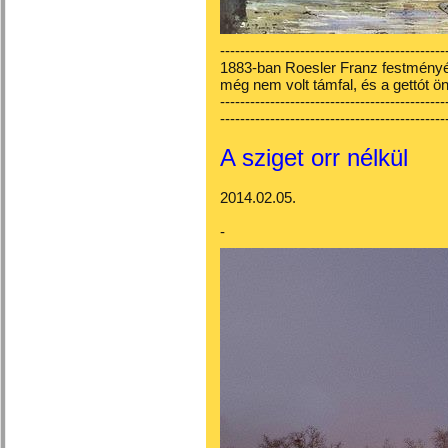
---------------------------------------------
1883-ban Roesler Franz festményén
még nem volt támfal, és a gettót önt
---------------------------------------------
---------------------------------------------
A sziget orr nélkül
2014.02.05.
-