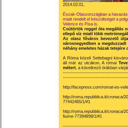
2014.02.01.
Észak-Olaszországban a havazás, 
miatt rendelt el készültséget a po
Velence és Pisa is.
Csütörtök reggel óta megállás 
ellepő víz miatt több metrómegáll
Az olasz főváros bevezető útj
városnegyedben a megduzzadt he
néhány emeletes házak tetejére o
A Róma közeli Settebagni kisváro
áll már az utcákon. A római
Teve
métert
, a következő órákban várják
---------------------------------------------
---------------------------------------------
http://facepress.com/romat-es-vele
http://roma.repubblica.it/cronaca/2
77442465/1/#1
http://roma.repubblica.it/cronaca/
fiume-77394898/1/#1
---------------------------------------------