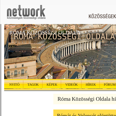
RÓMA KÖZÖSSÉGI OLDALA
NYITÓ
TAGOK
KÉPEK
VIDEÓK
HÍREK
FÓRUM
Róma Közösségi Oldala hí
Rómát és Velencét elöntötte