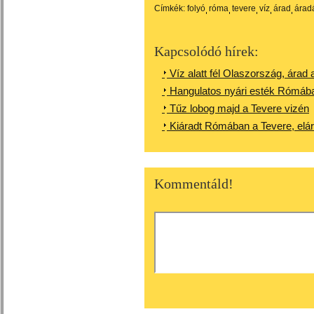
Címkék:
folyó
róma
tevere
víz
árad
árad
Kapcsolódó hírek:
Víz alatt fél Olaszország, árad 
Hangulatos nyári esték Rómába
Tűz lobog majd a Tevere vizén
Kiáradt Rómában a Tevere, elára
Kommentáld!