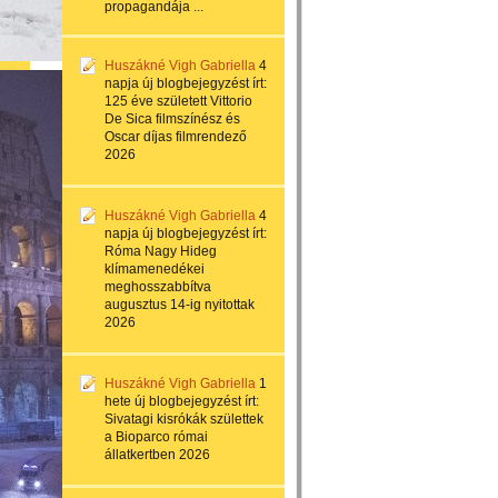
propagandája ...
Huszákné Vigh Gabriella
4
napja
új blogbejegyzést írt:
125 éve született Vittorio
De Sica filmszínész és
Oscar díjas filmrendező
2026
Huszákné Vigh Gabriella
4
napja
új blogbejegyzést írt:
Róma Nagy Hideg
klímamenedékei
meghosszabbítva
augusztus 14-ig nyitottak
2026
Huszákné Vigh Gabriella
1
hete
új blogbejegyzést írt:
Sivatagi kisrókák születtek
a Bioparco római
állatkertben 2026