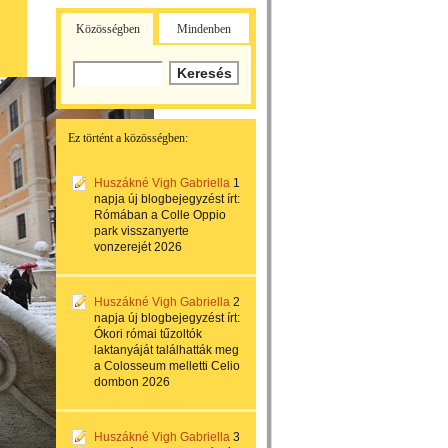
Közösségben
Mindenben
Ez történt a közösségben:
Huszákné Vigh Gabriella
1
napja
új blogbejegyzést írt:
Rómában a Colle Oppio
park visszanyerte
vonzerejét 2026
Huszákné Vigh Gabriella
2
napja
új blogbejegyzést írt:
Ókori római tűzoltók
laktanyáját találhatták meg
a Colosseum melletti Celio
dombon 2026
Huszákné Vigh Gabriella
3