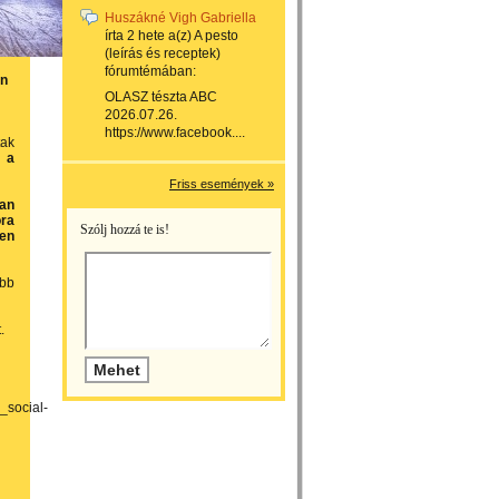
Huszákné Vigh Gabriella
írta
2 hete
a(z)
A pesto
(leírás és receptek)
fórumtémában:
en
OLASZ tészta ABC
2026.07.26.
https://www.facebook....
tak
 a
Friss események »
lan
ora
Szólj hozzá te is!
den
ebb
.
_social-