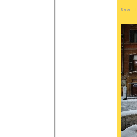
8 éve
|