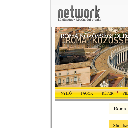
RÓMA KÖZÖSSÉGI OLD
NYITÓ
TAGOK
KÉPEK
VI
Róma K
Sűrű ha