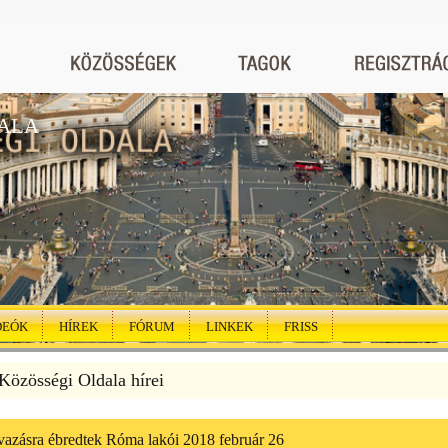
ALA
DEÓK
HÍREK
FÓRUM
LINKEK
FRISS
özösségi Oldala hírei
vazásra ébredtek Róma lakói 2018 február 26