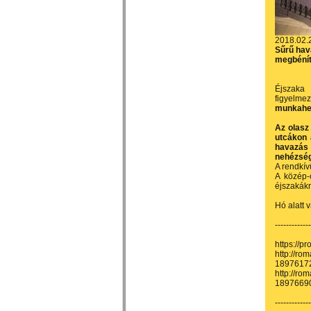
2018.02.
Sűrű hav
megbénít
Éjszaka 
figyelme
munkahel
Az olasz
utcákon 
havazás 
nehézség
A rendkív
A közép-
éjszakákr
Hó alatt 
-------------
https://p
http://ro
18976172
http://ro
18976690
-------------