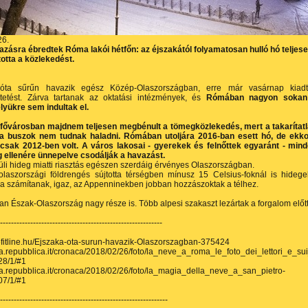
26.
azásra ébredtek Róma lakói hétfőn: az éjszakától folyamatosan hulló hó teljes
otta a közlekedést.
óta sűrűn havazik egész Közép-Olaszországban, erre már vasárnap kiad
ztetést. Zárva tartanak az oktatási intézmények, és
Rómában nagyon sokan
yükre sem indultak el.
 fővárosban majdnem teljesen megbénult a tömegközlekedés, mert a takarítat
a buszok nem tudnak haladni. Rómában utoljára 2016-ban esett hó, de ekk
csak 2012-ben volt. A város lakosai - gyerekek és felnőttek egyaránt - min
 ellenére ünnepelve csodálják a havazást.
üli hideg miatti riasztás egészen szerdáig érvényes Olaszországban.
olaszországi földrengés sújtotta térségben mínusz 15 Celsius-foknál is hideg
a számítanak, igaz, az Appenninekben jobban hozzászoktak a télhez.
van Észak-Olaszország nagy része is. Több alpesi szakaszt lezártak a forgalom előtt
-----------------------------------------------------------
rofitline.hu/Ejszaka-ota-surun-havazik-Olaszorszagban-375424
ma.repubblica.it/cronaca/2018/02/26/foto/la_neve_a_roma_le_foto_dei_lettori_e_sui
8/1/#1
ma.repubblica.it/cronaca/2018/02/26/foto/la_magia_della_neve_a_san_pietro-
7/1/#1
-------------------------------------------------------------