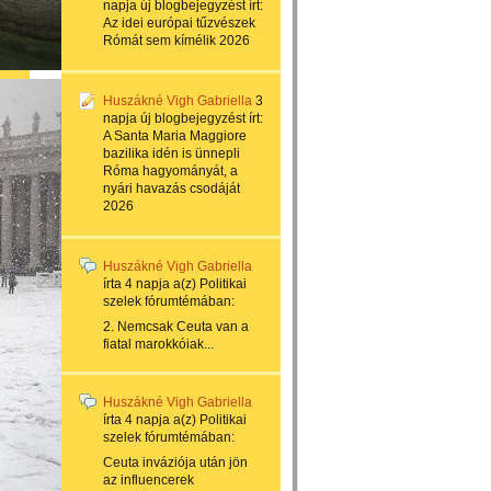
napja
új blogbejegyzést írt:
Az idei európai tűzvészek
Rómát sem kímélik 2026
Huszákné Vigh Gabriella
3
napja
új blogbejegyzést írt:
A Santa Maria Maggiore
bazilika idén is ünnepli
Róma hagyományát, a
nyári havazás csodáját
2026
Huszákné Vigh Gabriella
írta
4 napja
a(z)
Politikai
szelek
fórumtémában:
2. Nemcsak Ceuta van a
fiatal marokkóiak...
Huszákné Vigh Gabriella
írta
4 napja
a(z)
Politikai
szelek
fórumtémában:
Ceuta inváziója után jön
az influencerek