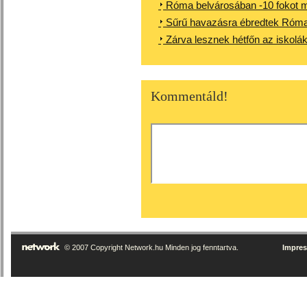
Róma belvárosában -10 fokot mér
Sűrű havazásra ébredtek Róma 
Zárva lesznek hétfőn az iskolák
Kommentáld!
© 2007 Copyright Network.hu Minden jog fenntartva.
Impre