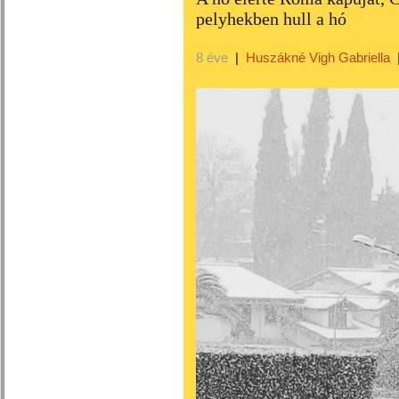
pelyhekben hull a hó
8 éve
|
Huszákné Vigh Gabriella