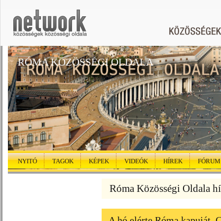
RÓMA KÖZÖSSÉGI OLDALA
NYITÓ
TAGOK
KÉPEK
VIDEÓK
HÍREK
FÓRUM
Róma Közösségi Oldala hí
A hó elérte Róma kapuját, 