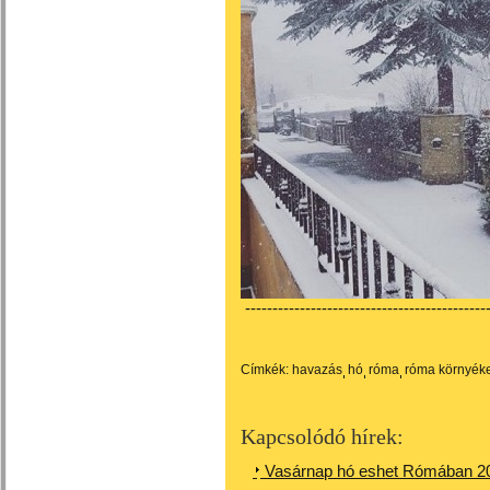
---------------------------------------------
Címkék:
havazás
hó
róma
róma környék
Kapcsolódó hírek:
Vasárnap hó eshet Rómában 20