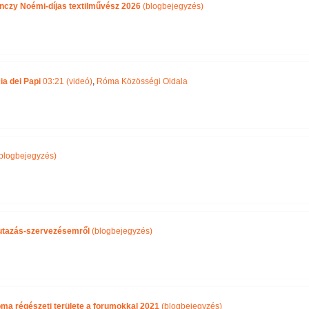
nczy Noémi-díjas textilművész 2026
(blogbejegyzés)
ia dei Papi
03:21 (videó)
,
Róma Közösségi Oldala
blogbejegyzés)
i utazás-szervezésemről
(blogbejegyzés)
óma régészeti területe a forumokkal 2021
(blogbejegyzés)