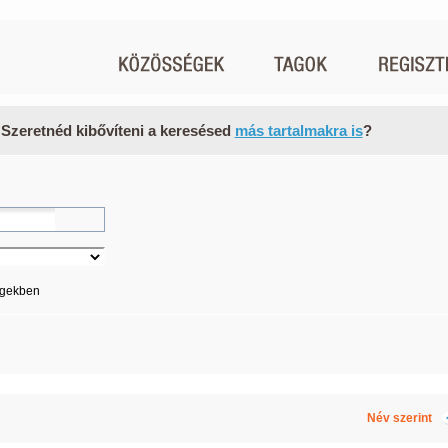
 Szeretnéd kibővíteni a keresésed
más tartalmakra is
?
égekben
Név szerint