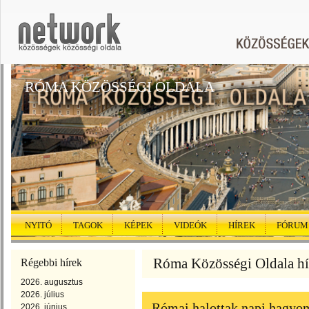
RÓMA KÖZÖSSÉGI OLDALA
NYITÓ
TAGOK
KÉPEK
VIDEÓK
HÍREK
FÓRUM
Róma Közösségi Oldala hír
Régebbi hírek
2026. augusztus
2026. július
Római halottak napi hagyom
2026. június