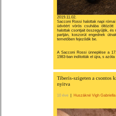
2019.11.02.
Sacconi Rossi halottak napi római
üdvéért vörös csuhába öltözött r
halottak csontjait összegyűjtik, és
partján, koszorút engednek útnak
temetőben fejeződik be.
A Sacconi Rossi ünneplése a 17. 
1983-ban indították el újra, s azót
Tiberis-szigeten a csontos k
nyitva
10 éve
|
Huszákné Vigh Gabriella