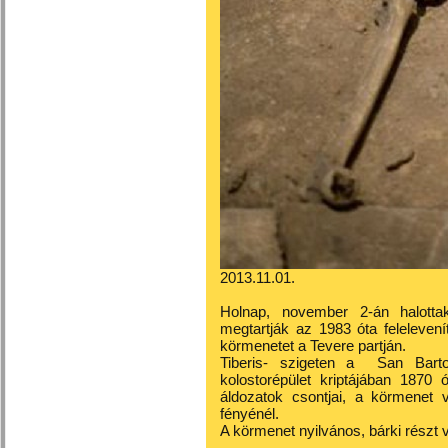
2013.11.01.
Holnap, november 2-án halott
megtartják az 1983 óta feleleven
körmenetet a Tevere partján.
Tiberis- szigeten a
San Barto
kolostorépület
kriptájában 1870 ó
áldozatok csontjai, a körmene
fényénél.
A körmenet nyilvános, bárki részt v