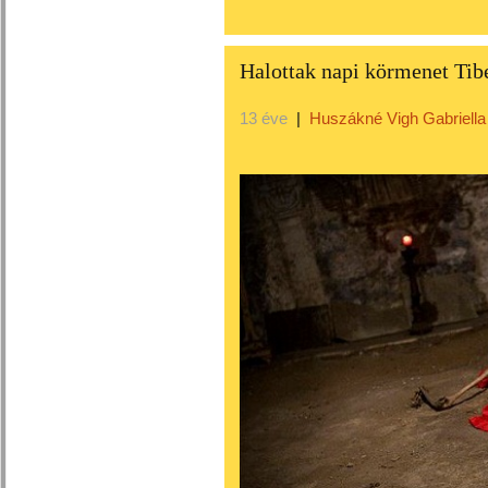
Halottak napi körmenet Tibe
13 éve
|
Huszákné Vigh Gabriella