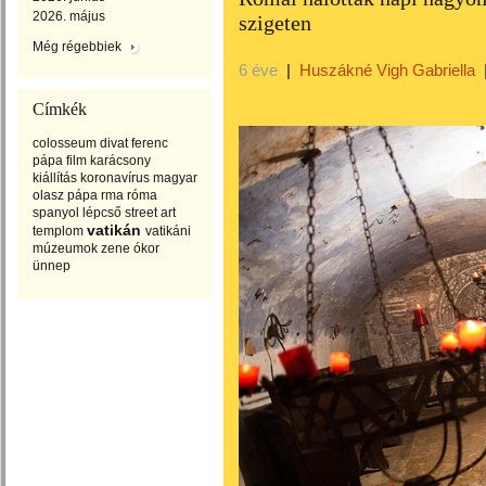
2026. május
szigeten
Még régebbiek
6 éve
|
Huszákné Vigh Gabriella
Címkék
colosseum
divat
ferenc
pápa
film
karácsony
kiállítás
koronavírus
magyar
olasz
pápa
rma
róma
spanyol lépcső
street art
vatikán
templom
vatikáni
múzeumok
zene
ókor
ünnep