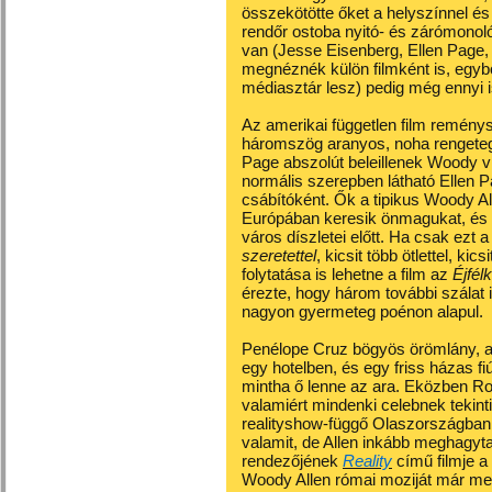
összekötötte őket a helyszínnel é
rendőr ostoba nyitó- és zárómonol
van (Jesse Eisenberg, Ellen Page,
megnéznék külön filmként is, egyb
médiasztár lesz) pedig még ennyi 
Az amerikai független film remény
háromszög aranyos, noha rengeteg
Page abszolút beleillenek Woody v
normális szerepben látható Ellen Pa
csábítóként. Ők a tipikus Woody A
Európában keresik önmagukat, és 
város díszletei előtt. Ha csak ezt 
szeretettel
, kicsit több ötlettel, ki
folytatása is lehetne a film az
Éjfél
érezte, hogy három további szálat
nagyon gyermeteg poénon alapul.
Penélope Cruz bögyös örömlány, ak
egy hotelben, és egy friss házas fiú 
mintha ő lenne az ara. Eközben Ro
valamiért mindenki celebnek tekint
realityshow-függő Olaszországban t
valamit, de Allen inkább meghagyt
rendezőjének
Reality
című filmje a
Woody Allen római moziját már me