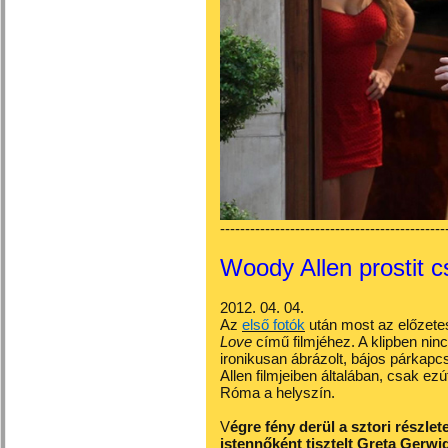
---------------------------------------------
Woody Allen prostit c
2012. 04. 04.
Az
első fotók
után most az előzete
Love
című filmjéhez. A klipben ni
ironikusan ábrázolt, bájos párkapc
Allen filmjeiben általában, csak ez
Róma a helyszín.
V
égre fény derül a sztori részle
istennőként tisztelt Greta Gerwig