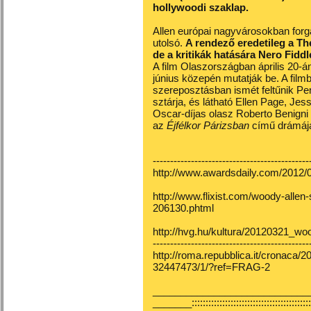
hollywoodi szaklap.
Allen európai nagyvárosokban forga
utolsó.
A rendező eredetileg a T
de a kritikák hatására Nero Fiddl
A film Olaszországban április 20-
június közepén mutatják be. A film
szereposztásban ismét feltűnik Pe
sztárja, és látható Ellen Page, Jes
Oscar-díjas olasz Roberto Benigni i
az
Éjfélkor Párizsban
című drámája
---------------------------------------------
http://www.awardsdaily.com/2012/0
http://www.flixist.com/woody-allen
206130.phtml
http://hvg.hu/kultura/20120321_w
---------------------------------------------
http://roma.repubblica.it/cronaca/
32447473/1/?ref=FRAG-2
________________________________
_______:::::::::::::::::::::::::::::::::::::::::::::