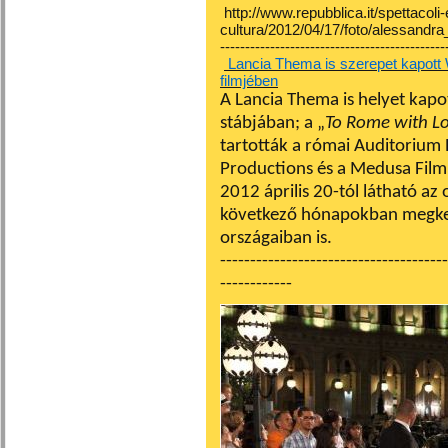
http://www.repubblica.it/spettacoli-
cultura/2012/04/17/foto/alessandr
---------------------------------------------
Lancia Thema is szerepet kapott
filmjében
A Lancia Thema is helyet kapo
stábjában; a „
To Rome with L
tartották a római Auditorium 
Productions és a Medusa Film 
2012 április 20-tól látható az
következő hónapokban megkezd
országaiban is.
--------------------------------------
------------