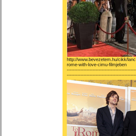
http://www.bevezetem.hu/cikk/lanc
rome-with-love-cimu-filmjeben
---------------------------------------------
-
--------------------------------------------