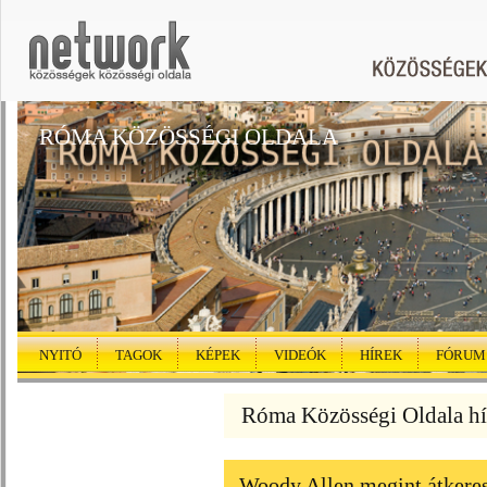
RÓMA KÖZÖSSÉGI OLDALA
NYITÓ
TAGOK
KÉPEK
VIDEÓK
HÍREK
FÓRUM
Róma Közösségi Oldala hí
Woody Allen megint átkeres