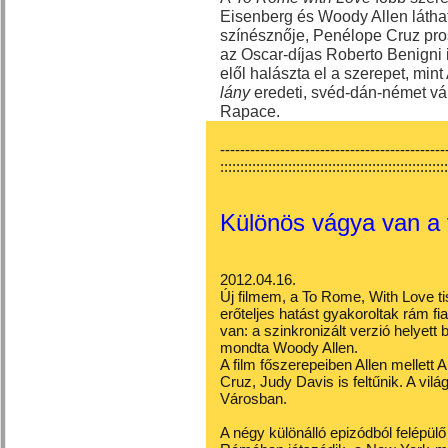
Eisenberg és Woody Allen láth
színésznője, Penélope Cruz prost
az Oscar-díjas Roberto Benigni 
elől halászta el a szerepet, min
lány
eredeti, svéd-dán-német vá
Rapace.
---------------------------------------------
:::::::::::::::::::::::::::::::::::::::::::::::::::::::::
K
ülönös vágya van a 
2012.04.16.
Új filmem, a To Rome, With Love tis
erőteljes hatást gyakoroltak rám 
van: a szinkronizált verzió helyett
mondta Woody Allen.
A film főszerepeiben Allen mellett 
Cruz, Judy Davis is feltűnik. A vil
Városban.
A négy különálló epizódból felépülő