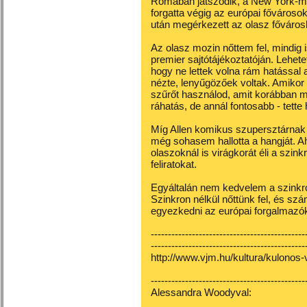
Rómában játszódik, a New York-máni
forgatta végig az európai fővárosok
után megérkezett az olasz főváros
Az olasz mozin nőttem fel, mindig 
premier sajtótájékoztatóján. Lehete
hogy ne lettek volna rám hatással 
nézte, lenyűgözőek voltak. Amikor 
szűrőt használod, amit korábban m
ráhatás, de annál fontosabb - tette
Míg Allen komikus szupersztárnak
még sohasem hallotta a hangját. A
olaszoknál is virágkorát éli a szink
feliratokat.
Egyáltalán nem kedvelem a szinkr
Szinkron nélkül nőttünk fel, és sz
egyezkedni az európai forgalmazókk
---------------------------------------------
---------------------------------------------
http://www.vjm.hu/kultura/kulonos
---------------------------------------------
Alessandra Woodyval: