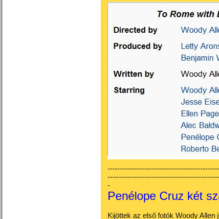
---------------------------------------------
---------------------------------------------
-
Penélope Cruz két sz
Kijöttek az első fotók Woody Allen