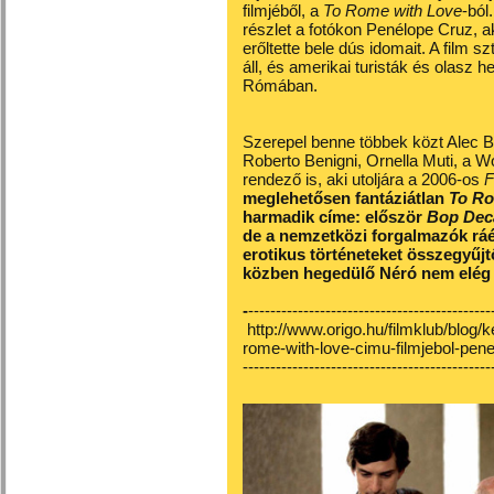
filmjéből, a
To Rome with Love
-ból
részlet a fotókon Penélope Cruz, a
erőltette bele dús idomait. A film s
áll, és amerikai turisták és olasz h
Rómában.
Szerepel benne többek közt Alec B
Roberto Benigni, Ornella Muti, a 
rendező is, aki utoljára a 2006-os
F
meglehetősen fantáziátlan
To Ro
harmadik címe: először
Bop Dec
de a nemzetközi forgalmazók rá
erotikus történeteket összegyűj
közben hegedülő Néró nem elég 
-
--------------------------------------------
http://www.origo.hu/filmklub/blog
rome-with-love-cimu-filmjebol-pene
---------------------------------------------