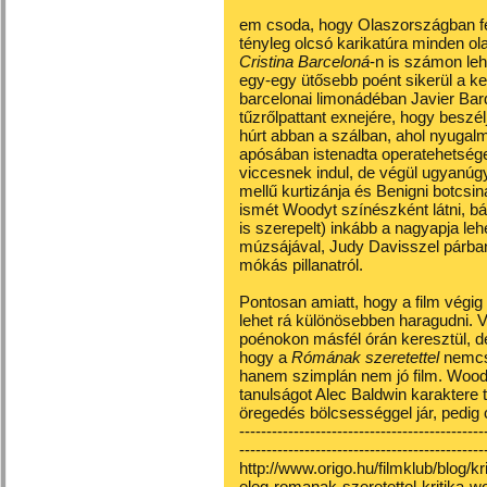
em csoda, hogy Olaszországban fe
tényleg olcsó karikatúra minden ol
Cristina Barceloná
-n is számon leh
egy-egy ütősebb poént sikerül a kell
barcelonai limonádéban Javier Bar
tűzrőlpattant exnejére, hogy beszélje
húrt abban a szálban, ahol nyugal
apósában istenadta operatehetséget 
viccesnek indul, de végül ugyanúgy
mellű kurtizánja és Benigni botcsin
ismét Woodyt színészként látni, bár
is szerepelt) inkább a nagyapja leh
múzsájával, Judy Davisszel párb
mókás pillanatról.
Pontosan amiatt, hogy a film végig
lehet rá különösebben haragudni. 
poénokon másfél órán keresztül, d
hogy a
Rómának szeretettel
nemcsa
hanem szimplán nem jó film. Woo
tanulságot Alec Baldwin karaktere
öregedés bölcsességgel jár, pedig 
---------------------------------------------
---------------------------------------------
http://www.origo.hu/filmklub/blog/
eleg-romanak-szeretettel-kritika-w