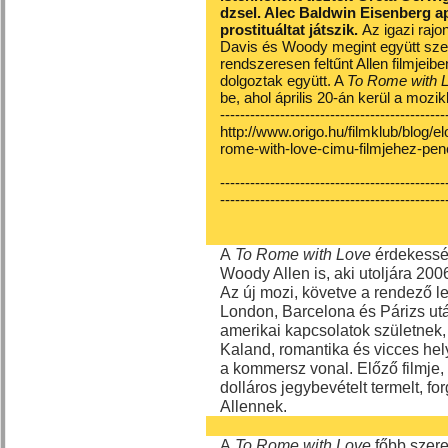
dzsel. Alec Baldwin Eisenberg ap
prostituáltat játszik.
Az igazi raj
Davis és Woody megint együtt sze
rendszeresen feltűnt Allen filmjeib
dolgoztak együtt. A
To Rome with 
be, ahol április 20-án kerül a mozik
---------------------------------------------
http://www.origo.hu/filmklub/blog/
rome-with-love-cimu-filmjehez-pen
---------------------------------------------
---------------------------------------------
A
To Rome with Love
érdekesség
Woody Allen is, aki utoljára 200
Az új mozi, követve a rendező le
London, Barcelona és Párizs utá
amerikai kapcsolatok születnek,
Kaland, romantika és vicces hely
a kommersz vonal. Előző filmje,
dolláros jegybevételt termelt, f
Allennek.
A
To Rome with Love
főbb szere