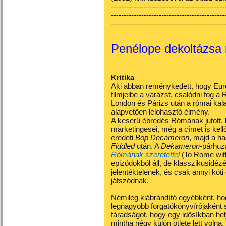
---------------------------------------------
---------------------------------------------
---------------------------------------------
Penélope dekoltázsa
Kritika
Aki abban reménykedett, hogy Eu
filmjeibe a varázst, csalódni fog a
London és Párizs után a római kala
alapvetően lelohasztó élmény.
A keserű ébredés Rómának jutott, h
marketingesei, még a címet is kell
eredeti
Bop Decameron
, majd a 
Fiddled
után. A
Dekameron
-párhuz
Rómának szeretettel
(To Rome with
epizódokból áll, de klasszikusidézé
jelentéktelenek, és csak annyi köt
játszódnak.
Némileg kiábrándító egyébként, ho
legnagyobb forgatókönyvírójaként 
fáradságot, hogy egy idősíkban hely
mintha négy külön ötlete lett volna