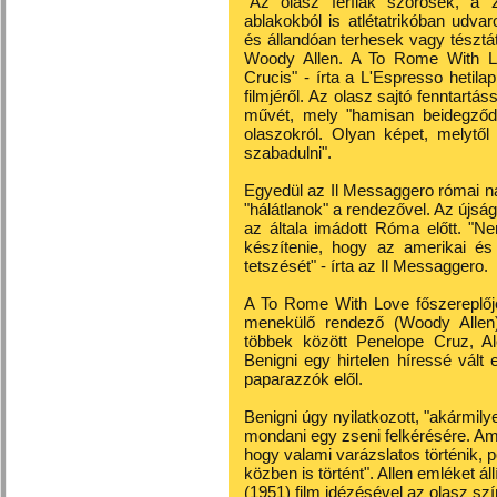
"Az olasz férfiak szőrösek, a 
ablakokból is atlétatrikóban udva
és állandóan terhesek vagy tésztá
Woody Allen. A To Rome With L
Crucis" - írta a L'Espresso hetila
filmjéről. Az olasz sajtó fenntartá
művét, mely "hamisan beidegződöt
olaszokról. Olyan képet, melytő
szabadulni".
Egyedül az Il Messaggero római napi
"hálátlanok" a rendezővel. Az újság 
az általa imádott Róma előtt. "Nem
készítenie, hogy az amerikai és
tetszését" - írta az Il Messaggero.
A To Rome With Love főszereplője
menekülő rendező (Woody Allen)
többek között Penelope Cruz, Al
Benigni egy hirtelen híressé vált
paparazzók elől.
Benigni úgy nyilatkozott, "akármilye
mondani egy zseni felkérésére. Am
hogy valami varázslatos történik, 
közben is történt". Allen emléket áll
(1951) film idézésével az olasz szí