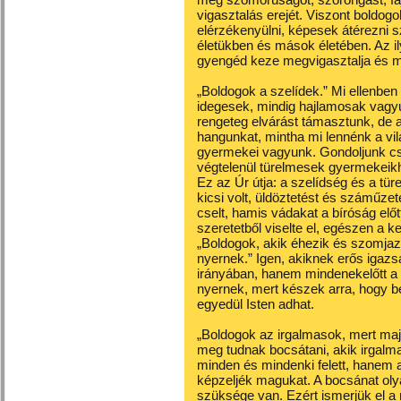
vigasztalás erejét. Viszont boldog
elérzékenyülni, képesek átérezni s
életükben és mások életében. Az i
gyengéd keze megvigasztalja és m
„Boldogok a szelídek.” Mi ellenbe
idegesek, mindig hajlamosak vag
rengeteg elvárást támasztunk, de a
hangunkat, mintha mi lennénk a vil
gyermekei vagyunk. Gondoljunk cs
végtelenül türelmesek gyermekeikhe
Ez az Úr útja: a szelídség és a tür
kicsi volt, üldöztetést és száműzeté
cselt, hamis vádakat a bíróság előt
szeretetből viselte el, egészen a ke
„Boldogok, akik éhezik és szomjaz
nyernek.” Igen, akiknek erős iga
irányában, hanem mindenekelőtt a 
nyernek, mert készek arra, hogy b
egyedül Isten adhat.
„Boldogok az irgalmasok, mert majd
meg tudnak bocsátani, akik irgal
minden és mindenki felett, hanem
képzeljék magukat. A bocsánat oly
szüksége van. Ezért ismerjük el a