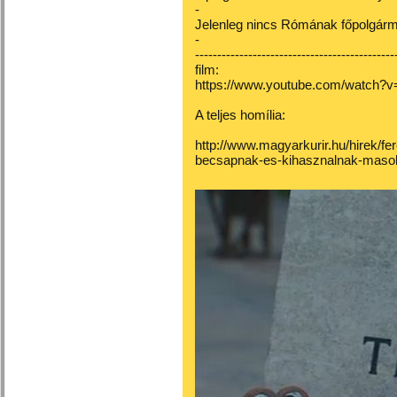
-
Jelenleg nincs Rómának főpolgárm
-
---------------------------------------------
film:
https://www.youtube.com/watch?
A teljes homília:
http://www.magyarkurir.hu/hirek/f
becsapnak-es-kihasznalnak-maso