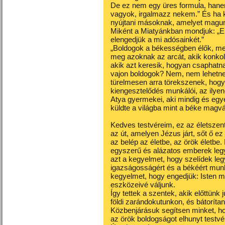
De ez nem egy üres formula, hane
vagyok, irgalmazz nekem.” És ha
nyújtani másoknak, amelyet magu
Miként a Miatyánkban mondjuk: „E
elengedjük a mi adósainkét.”
„Boldogok a békességben élők, mert
meg azoknak az arcát, akik konkol
akik azt keresik, hogyan csaphatn
vajon boldogok? Nem, nem lehetne
türelmesen arra törekszenek, hogy
kiengesztelődés munkálói, az ilye
Atya gyermekei, aki mindig és egye
küldte a világba mint a béke magv
Kedves testvéreim, ez az életszent
az út, amelyen Jézus járt, sőt ő ez a
az belép az életbe, az örök életbe.
egyszerű és alázatos emberek legyü
azt a kegyelmet, hogy szelídek le
igazságosságért és a békéért munk
kegyelmet, hogy engedjük: Isten 
eszközeivé váljunk.
Így tettek a szentek, akik előttünk
földi zarándokutunkon, és bátoríta
Közbenjárásuk segítsen minket, hog
az örök boldogságot elhunyt testvér