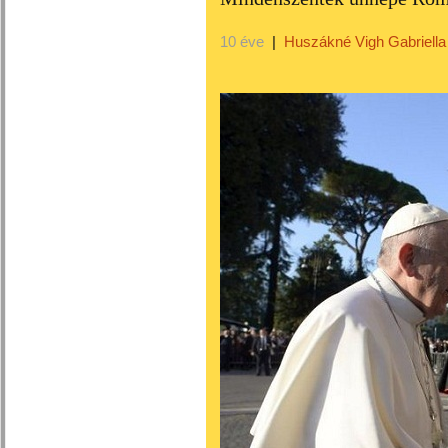
10 éve
|
Huszákné Vigh Gabriella