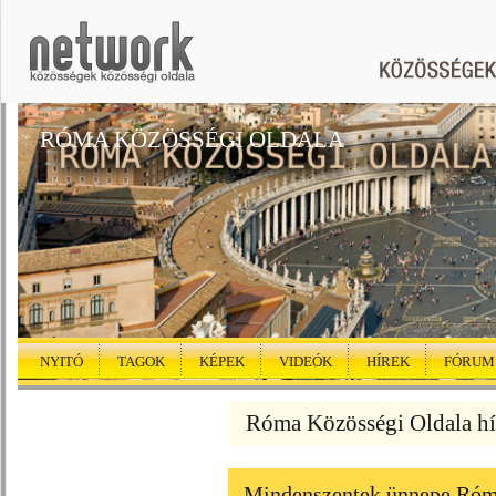
RÓMA KÖZÖSSÉGI OLDALA
NYITÓ
TAGOK
KÉPEK
VIDEÓK
HÍREK
FÓRUM
Róma Közösségi Oldala hí
Mindenszentek ünnepe Róm