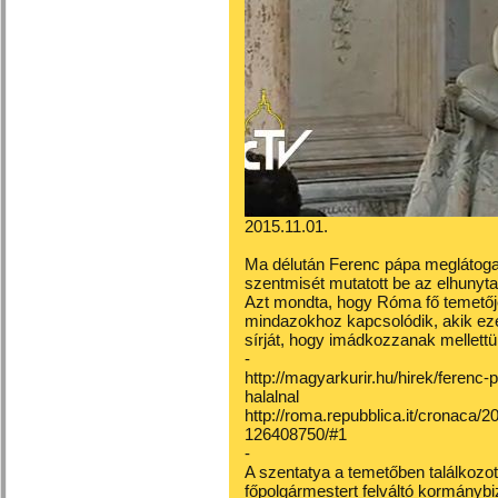
2015.11.01.
Ma délután Ferenc pápa meglátoga
szentmisét mutatott be az elhunyta
Azt mondta, hogy Róma fő temetőj
mindazokhoz kapcsolódik, akik eze
sírját, hogy imádkozzanak mellettük
-
http://magyarkurir.hu/hirek/ferenc
halalnal
http://roma.repubblica.it/cronaca/
126408750/#1
-
A szentatya a temetőben találkozot
főpolgármestert felváltó kormányb