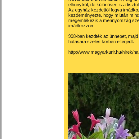
elhunytról, de különösen is a tiszt
Az egyház kezdettől fogva imádkoz
kezdeményezte, hogy miután min
megemlékezik a mennyország szent
imádkozzon.
998-ban kezdték az ünnepet, majd
hatására széles körben elterjedt.
http://www.magyarkurir.hu/hirek/ha
---------------------------------------------