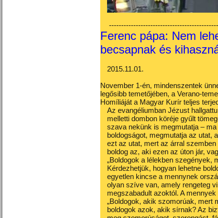
---------------------------------------------
Ferenc pápa: Nem lehe
becsapnak és kihaszn
2015.11.01.
November 1-én, mindenszentek ünne
legősibb temetőjében, a Verano-teme
Homíliáját a Magyar Kurír teljes terj
Az evangéliumban Jézust hallgattuk, 
melletti dombon köréje gyűlt tömege
szava nekünk is megmutatja – ma –
boldogságot, megmutatja az utat,
ezt az utat, mert az árral szemben 
boldog az, aki ezen az úton jár, va
„Boldogok a lélekben szegények, 
Kérdezhetjük, hogyan lehetne bold
egyetlen kincse a mennynek orszá
olyan szíve van, amely rengeteg vil
megszabadult azoktól. A mennyek 
„Boldogok, akik szomorúak, mert m
boldogok azok, akik sírnak? Az biz
meg szomorúságot, szorongást, fá