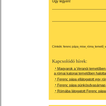
Úgy legyen!
---------------------------------------------
---------------------------------------------
Címkék:
ferenc pápa
mise
róma
temető
Kapcsolódó hírek:
Magyarok a Veranói temetőben
a római katonai temetőben halott
Ferenc pápa ellátogatott egy r
Ferenc pápa pünkösdvasárnap a
Rómába látogatott Ferenc pápa