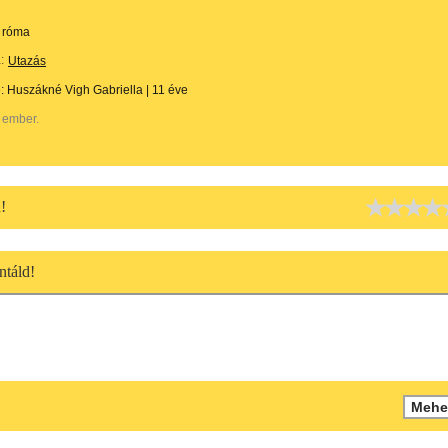
róma
:
Utazás
e:
Huszákné Vigh Gabriella
|
11 éve
 ember.
!
táld!