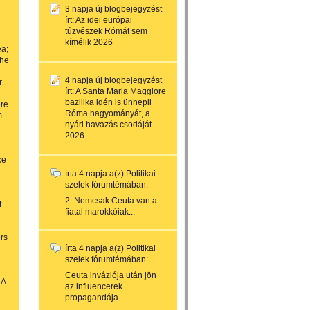
3 napja
új blogbejegyzést
írt:
Az idei európai
tűzvészek Rómát sem
kímélik 2026
ea;
the
4 napja
új blogbejegyzést
r
írt:
A Santa Maria Maggiore
bazilika idén is ünnepli
ere
Róma hagyományát, a
m
nyári havazás csodáját
2026
ce
írta
4 napja
a(z)
Politikai
szelek
fórumtémában:
2. Nemcsak Ceuta van a
f
fiatal marokkóiak...
ers
írta
4 napja
a(z)
Politikai
szelek
fórumtémában:
Ceuta inváziója után jön
 A
az influencerek
propagandája ...