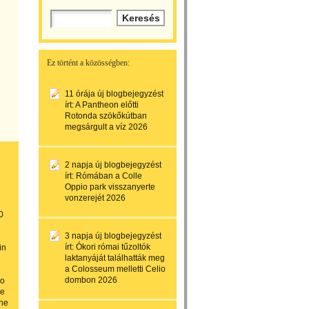
Ez történt a közösségben:
11 órája
új blogbejegyzést
írt:
A Pantheon előtti
Rotonda szökőkútban
megsárgult a víz 2026
2 napja
új blogbejegyzést
írt:
Rómában a Colle
Oppio park visszanyerte
vonzerejét 2026
0
3 napja
új blogbejegyzést
írt:
Ókori római tűzoltók
in
laktanyáját találhatták meg
a Colosseum melletti Celio
dombon 2026
io
he
the