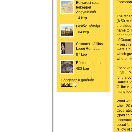
Fontanon
Belvárosi séta
térképpel
Angyalhídtól
The facad
14 kép
(6.50 met
the sides
Festők Rómája
name to t
104 kép
chariot a
of Ocean 
Cranach kiállítás
From this
képei Rómában
were a nu
which gush
87 kép
where it 
Róma templomai
For sever
402 kép
to Villa 
for the c
Böngéssz a galériák
Battista P
között!
Of the vi
many leg
What we s
wide, 20 
decorated
(gold coi
appearanc
beautiful
fellow of 