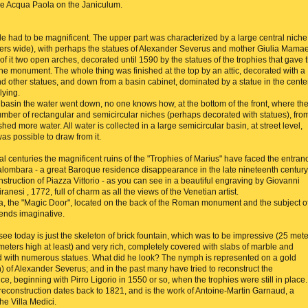
e Acqua Paola on the Janiculum.
e had to be magnificent. The upper part was characterized by a large central niche
ers wide), with perhaps the statues of Alexander Severus and mother Giulia Mama
 of it two open arches, decorated until 1590 by the statues of the trophies that gave 
he monument. The whole thing was finished at the top by an attic, decorated with a
nd other statues, and down from a basin cabinet, dominated by a statue in the cente
lying.
 basin the water went down, no one knows how, at the bottom of the front, where th
mber of rectangular and semicircular niches (perhaps decorated with statues), fro
ed more water. All water is collected in a large semicircular basin, at street level,
was possible to draw from it.
al centuries the magnificent ruins of the "Trophies of Marius" have faced the entran
Palombara - a great Baroque residence disappearance in the late nineteenth century
onstruction of Piazza Vittorio - as you can see in a beautiful engraving by Giovanni
iranesi , 1772, full of charm as all the views of the Venetian artist.
lla, the "Magic Door", located on the back of the Roman monument and the subject o
ends imaginative.
ee today is just the skeleton of brick fountain, which was to be impressive (25 met
meters high at least) and very rich, completely covered with slabs of marble and
 with numerous statues. What did he look? The nymph is represented on a gold
n) of Alexander Severus; and in the past many have tried to reconstruct the
e, beginning with Pirro Ligorio in 1550 or so, when the trophies were still in place.
 reconstruction dates back to 1821, and is the work of Antoine-Martin Garnaud, a
the Villa Medici.