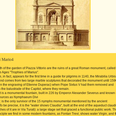
i Mario4
rth of the garden of Piazza Vittorio are the ruins of a great Roman monument, called
e Ages "Trophies of Marius".
 in fact, appears for the first time in a guide for pilgrims in 1140, the Mirabilia Urbis
d comes from two large marble sculptures that decorated the monument until 159
in the engraving of Etienne Duperac) when Pope Sixtus V had them removed and
 the balustrade of the Capitol, where they remain.
y it is a monumental fountain, built in 226 by Emperor Alexander Severus and known 
urces as Nymphaeum Divi
: is the only survivor of the 15 nymphs monumental mentioned by the ancient
To be precise, it is the "water shows Claudia", built at the end of the aqueduct claud
es of it are in Via Turati): a large stage set that graced a functional public work. T
ciple we find in some modern fountains, as Fontan Trevi, shows water Virgin, and 