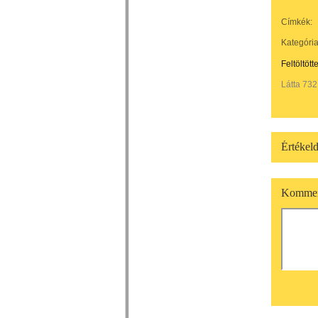
Címkék:
Kategória
Feltöltött
Látta 732
Értékeld
Kommen