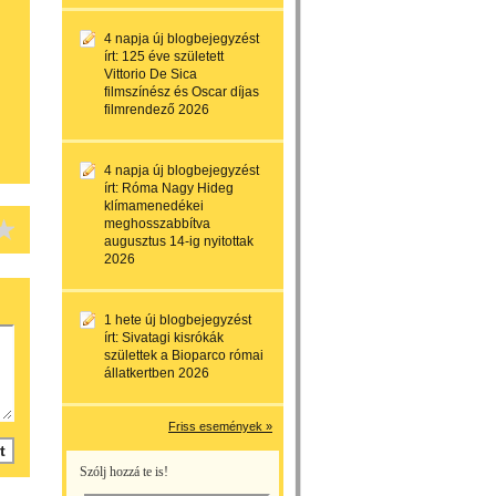
4 napja
új blogbejegyzést
írt:
125 éve született
Vittorio De Sica
filmszínész és Oscar díjas
filmrendező 2026
4 napja
új blogbejegyzést
írt:
Róma Nagy Hideg
klímamenedékei
meghosszabbítva
augusztus 14-ig nyitottak
2026
1 hete
új blogbejegyzést
írt:
Sivatagi kisrókák
születtek a Bioparco római
állatkertben 2026
Friss események »
Szólj hozzá te is!