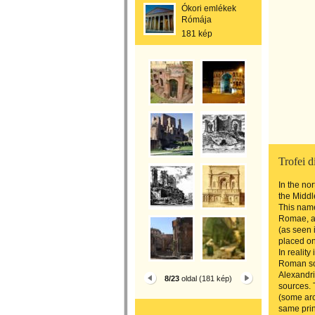
Ókori emlékek
Rómája
181 kép
Trofei d
In the no
the Middl
This name,
Romae, an
(as seen 
placed on
In realit
Roman so
Alexandri
8/23
oldal (181 kép)
sources. 
(some arch
same prin