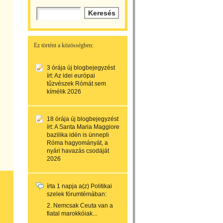
Ez történt a közösségben:
3 órája
új blogbejegyzést
írt:
Az idei európai
tűzvészek Rómát sem
kímélik 2026
18 órája
új blogbejegyzést
írt:
A Santa Maria Maggiore
bazilika idén is ünnepli
Róma hagyományát, a
nyári havazás csodáját
2026
írta
1 napja
a(z)
Politikai
szelek
fórumtémában:
2. Nemcsak Ceuta van a
fiatal marokkóiak...