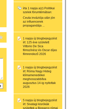
írta
1 napja
a(z)
Politikai
szelek
fórumtémában:
Ceuta inváziója után jön
az influencerek
propagandája ...
1 napja
új blogbejegyzést
írt:
125 éve született
Vittorio De Sica
filmszínész és Oscar díjas
filmrendező 2026
1 napja
új blogbejegyzést
írt:
Róma Nagy Hideg
klímamenedékei
meghosszabbítva
augusztus 14-ig nyitottak
2026
5 napja
új blogbejegyzést
írt:
Sivatagi kisrókák
születtek a Bioparco római