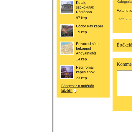
Kategória
Kutak,
szökőkutak
Feltöltött
Rómában
97 kép
Látta 737
Gódor Kati képei
15 kép
Belvárosi séta
Értékeld
térképpel
Angyalhídtól
14 kép
Kommen
Régi római
képeslapok
23 kép
Böngéssz a galériák
között!