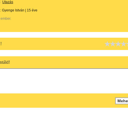
:
Utazás
e:
Gyenge István
|
15 éve
 ember.
!
táld!