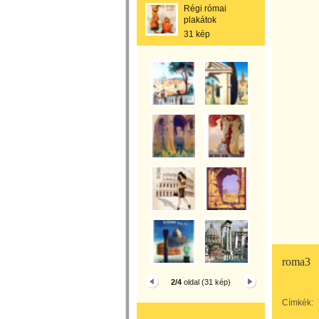
Régi római
plakátok
31 kép
roma3
2/4
oldal (31 kép)
Címkék: