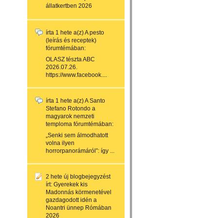
állatkertben 2026
írta
1 hete
a(z)
A pesto
(leírás és receptek)
fórumtémában:
OLASZ tészta ABC
2026.07.26.
https://www.facebook....
írta
1 hete
a(z)
A Santo
Stefano Rotondo a
magyarok nemzeti
temploma
fórumtémában:
„Senki sem álmodhatott
volna ilyen
horrorpanorámáról”: így ...
2 hete
új blogbejegyzést
írt:
Gyerekek kis
Madonnás körmenetével
gazdagodott idén a
Noantri ünnep Rómában
2026