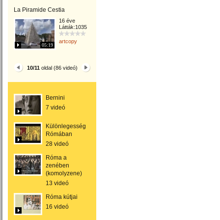
La Piramide Cestia
16 éve
Látták:1035
artcopy
05:19
10/11
oldal (86 videó)
Bernini
7 videó
Különlegességek
Rómában
28 videó
Róma a
zenében
(komolyzene)
13 videó
Róma kútjai
16 videó