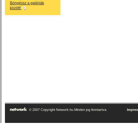
Böngéssz a galériák
között!
© 2007 Copyright Network.hu Minden jog fenntartva.
Impre