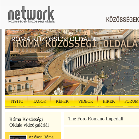
RÓMA KÖZÖSSÉGI OLDALA
NYITÓ
TAGOK
KÉPEK
VIDEÓK
HÍREK
FÓRUM
The Foro Romano Imperiali
Róma Közösségi
Oldala videógalériái
Az ókori Róma