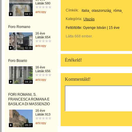
Látták:580
Címkék:
italia
olaszország
róma
artcopy
04:17
Kategória:
Utazás
Foro Romano
Feltöltötte:
Gyenge István
|
15 éve
16 éve
Látta 668 ember.
Látták:654
artcopy
02:35
Értékeld!
Foro Boario
16 éve
Látták:656
Kommentáld!
artcopy
04:28
FORI ROMANI, S.
FRANCESCA ROMANA E
BASILICA DI MASSENZIO
16 éve
Látták:913
artcopy
09:37