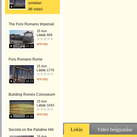
emlékei
86 videó
The Foro Romano Imperiali
15 éve
Látták:669
artcopy
01:33
Foro Romano Rome
15 éve
Látták:1776
artcopy
03:53
Building Romes Colosseum
15 éve
Látták:1043
artcopy
03:30
Leírás
Videó beágyazása
Secrets on the Palatine Hill
16 éve