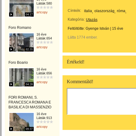
Látták:580
Címkék:
italia
olaszország
róma
artcopy
04:17
Kategória:
Utazás
Foro Romano
Feltöltötte:
Gyenge István
|
15 éve
16 éve
Látta 1774 ember.
Látták:654
artcopy
02:35
Értékeld!
Foro Boario
16 éve
Látták:656
Kommentáld!
artcopy
04:28
FORI ROMANI, S.
FRANCESCA ROMANA E
BASILICA DI MASSENZIO
16 éve
Látták:913
artcopy
09:37