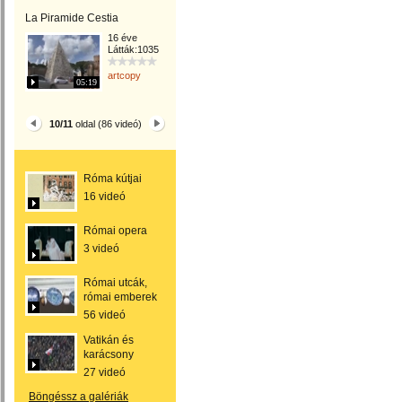
La Piramide Cestia
16 éve
Látták:1035
artcopy
05:19
10/11
oldal (86 videó)
Róma kútjai
16 videó
Római opera
3 videó
Római utcák,
római emberek
56 videó
Vatikán és
karácsony
27 videó
Böngéssz a galériák