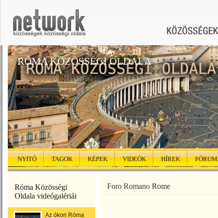
RÓMA KÖZÖSSÉGI OLDALA
NYITÓ
TAGOK
KÉPEK
VIDEÓK
HÍREK
FÓRUM
Foro Romano Rome
Róma Közösségi
Oldala videógalériái
Az ókori Róma