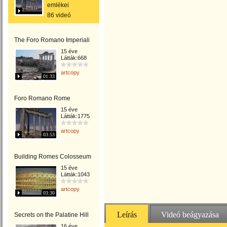
emlékei
86 videó
The Foro Romano Imperiali
15 éve
Látták:668
artcopy
01:33
Foro Romano Rome
15 éve
Látták:1775
artcopy
03:53
Building Romes Colosseum
15 éve
Látták:1043
artcopy
03:30
Leírás
Videó beágyazása
Secrets on the Palatine Hill
16 éve