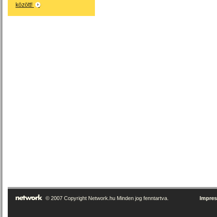
között!
© 2007 Copyright Network.hu Minden jog fenntartva.
Impre