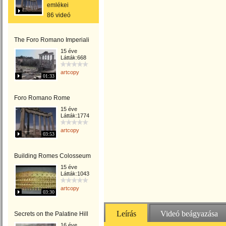
emlékei
86 videó
The Foro Romano Imperiali
15 éve
Látták:668
artcopy
01:33
Foro Romano Rome
15 éve
Látták:1774
artcopy
03:53
Building Romes Colosseum
15 éve
Látták:1043
artcopy
03:30
Leírás
Videó beágyazása
Secrets on the Palatine Hill
16 éve