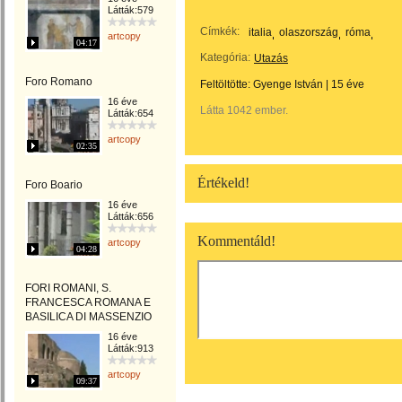
Látták:579
Címkék:
italia
olaszország
róma
artcopy
04:17
Kategória:
Utazás
Foro Romano
Feltöltötte:
Gyenge István
|
15 éve
16 éve
Látta 1042 ember.
Látták:654
artcopy
02:35
Értékeld!
Foro Boario
16 éve
Látták:656
Kommentáld!
artcopy
04:28
FORI ROMANI, S.
FRANCESCA ROMANA E
BASILICA DI MASSENZIO
16 éve
Látták:913
artcopy
09:37