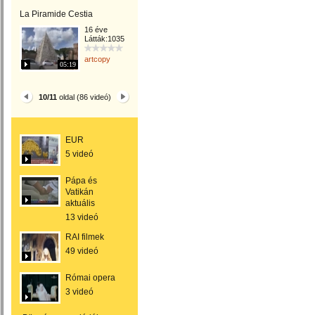
La Piramide Cestia
16 éve
Látták:1035
artcopy
05:19
10/11
oldal (86 videó)
EUR
5 videó
Pápa és
Vatikán
aktuális
13 videó
RAI filmek
49 videó
Római opera
3 videó