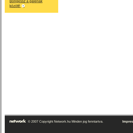
Böngéssz a galériák
között!
© 2007 Copyright Network.hu Minden jog fenntartva.
Impre