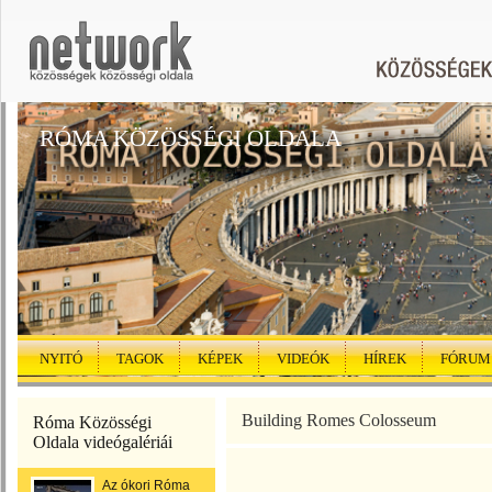
RÓMA KÖZÖSSÉGI OLDALA
NYITÓ
TAGOK
KÉPEK
VIDEÓK
HÍREK
FÓRUM
Building Romes Colosseum
Róma Közösségi
Oldala videógalériái
Az ókori Róma